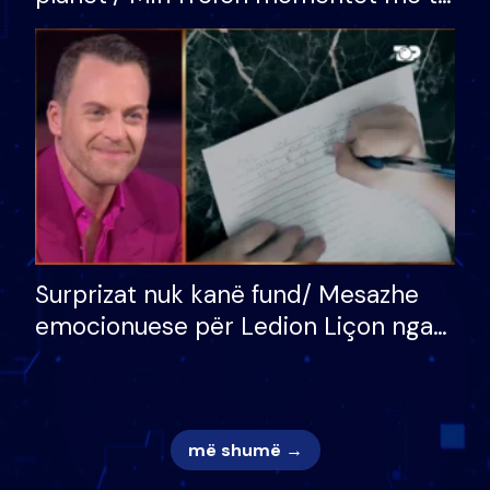
bukura në shtëpinë e BB VIP: Do më
mungojë zilja e mëngjesit kur…
Surprizat nuk kanë fund/ Mesazhe
emocionuese për Ledion Liçon nga
nëna dhe fëmijët e tij, moderatori
nuk i mban dot lotët: Nuk meritoj…
më shumë →