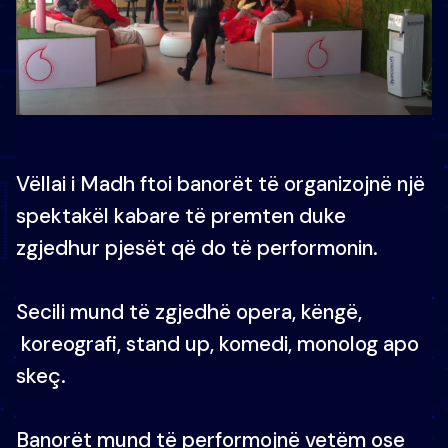
Vëllai i Madh ftoi banorët të organizojnë një
spektakël kabare të premten duke
zgjedhur pjesët që do të performonin.
Secili mund të zgjedhë opera, këngë,
koreografi, stand up, komedi, monolog apo
skeç.
Banorët mund të performojnë vetëm ose