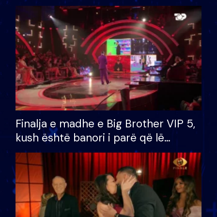
Finalja e madhe e Big Brother VIP 5,
kush është banori i parë që lë
shtëpinë dhe humb mundësinë për
të fituar çmimin e madh