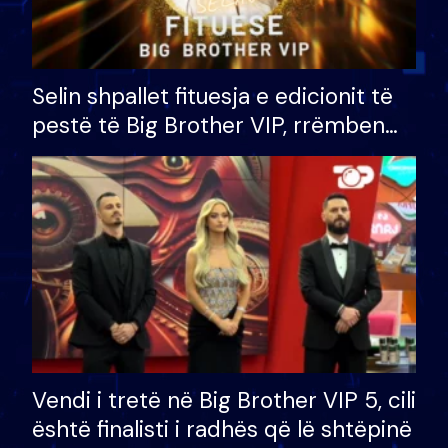
Selin shpallet fituesja e edicionit të
pestë të Big Brother VIP, rrëmben
çmimin e madh prej 100 mijë eurosh
Vendi i tretë në Big Brother VIP 5, cili
është finalisti i radhës që lë shtëpinë