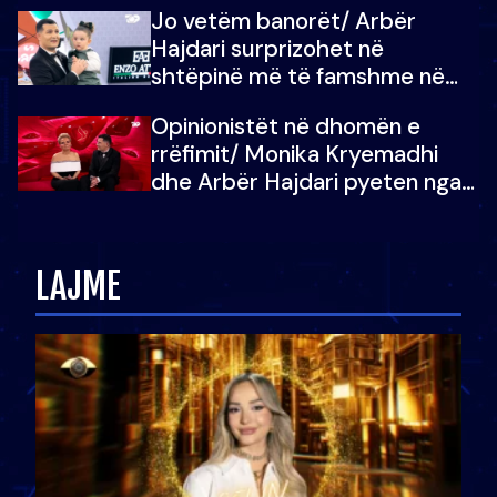
Jo vetëm banorët/ Arbër
çoja luftën time deri në fund
Hajdari surprizohet në
shtëpinë më të famshme në
Shqipëri, opinionisti takohet me
Opinionistët në dhomën e
vajzën e tij
rrëfimit/ Monika Kryemadhi
dhe Arbër Hajdari pyeten nga
Ledion Liço: A do ta
zëvendësonit njëri-tjetrin?
LAJME