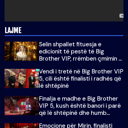
LAJME
Selin shpallet fituesja e
edicionit të pestë të Big
Brother VIP, rrëmben çmimin e
madh prej 100 mijë eurosh
Vendi i tretë në Big Brother VIP
5, cili është finalisti i radhës që
lë shtëpinë
Finalja e madhe e Big Brother
VIP 5, kush është banori i parë
që lë shtëpinë dhe humb
mundësinë për të fituar
Emocione për Mirin, finalisti
çmimin e madh