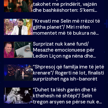
takohet me prindërit, vajzën
dhe bashkëshorten: S’kemi
ndonjë letër divorci apo jo?
“Krevati me Selin më rrëzoi të
gjitha planet”/ Miri rrëfen
momentet më të bukura në
shtëpinë e BB VIP: Do më
Surprizat nuk kanë fund/
mungojë zilja e mëngjesit kur…
Mesazhe emocionuese për
Ledion Liçon nga nëna dhe
fëmijët e tij, moderatori nuk i
“Shpresoj që familja ime të jetë
mban dot lotët: Nuk meritoj…
krenare”/ Rogerti në lot, finalisti
surprizohet nga ish-banorët
“Duhet ta lësh garën dhe të
kthehesh në shtëpi”/ Selin
tregon arsyen se përse nuk e
dëgjoi fjalën e së ëmës: Doja ta