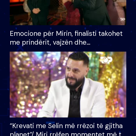
Emocione për Mirin, finalisti takohet
me prindërit, vajzën dhe
bashkëshorten: S’kemi ndonjë letër
divorci apo jo?
“Krevati me Selin më rrëzoi të gjitha
planet”/ Miri rrëfen momentet më të