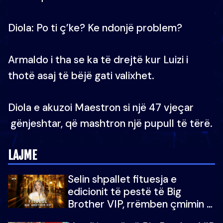
Diola: Po ti ç’ke? Ke ndonjë problem?
Armaldo i tha se ka të drejtë kur Luizi i
thotë asaj të bëjë gati valixhet.
Diola e akuzoi Maestron si një 47 vjeçar
gënjeshtar, që mashtron një pupull të tërë.
LAJME
Selin shpallet fituesja e
edicionit të pestë të Big
Brother VIP, rrëmben çmimin e
madh prej 100 mijë eurosh