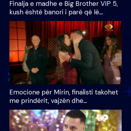
Finalja e madhe e Big Brother VIP 5,
kush është banori i parë që lë
shtëpinë dhe humb mundësinë për
të fituar çmimin e madh
Emocione për Mirin, finalisti takohet
me prindërit, vajzën dhe
bashkëshorten: S’kemi ndonjë letër
divorci apo jo?