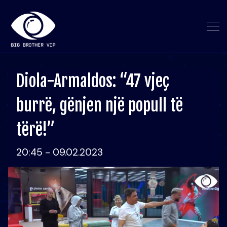
Diola-Armaldos: “47 vjeç
burrë, gënjen një popull të
tërë!”
20:45 - 09.02.2023