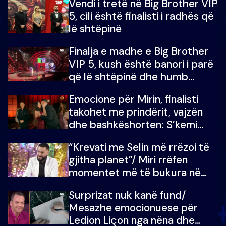
Vendi i tretë në Big Brother VIP
5, cili është finalisti i radhës që
lë shtëpinë
Finalja e madhe e Big Brother
VIP 5, kush është banori i parë
që lë shtëpinë dhe humb
mundësinë për të fituar
Emocione për Mirin, finalisti
çmimin e madh
takohet me prindërit, vajzën
dhe bashkëshorten: S’kemi
ndonjë letër divorci apo jo?
“Krevati me Selin më rrëzoi të
gjitha planet”/ Miri rrëfen
momentet më të bukura në
shtëpinë e BB VIP: Do më
Surprizat nuk kanë fund/
mungojë zilja e mëngjesit kur…
Mesazhe emocionuese për
Ledion Liçon nga nëna dhe