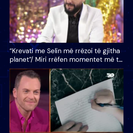
“Krevati me Selin më rrëzoi të gjitha
planet”/ Miri rrëfen momentet më të
bukura në shtëpinë e BB VIP: Do më
mungojë zilja e mëngjesit kur…