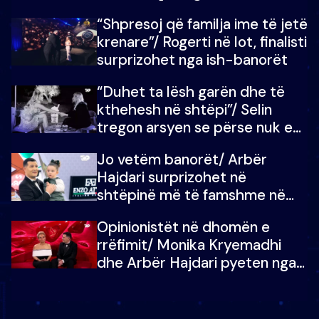
fëmijët e tij, moderatori nuk i
“Shpresoj që familja ime të jetë
mban dot lotët: Nuk meritoj…
krenare”/ Rogerti në lot, finalisti
surprizohet nga ish-banorët
“Duhet ta lësh garën dhe të
kthehesh në shtëpi”/ Selin
tregon arsyen se përse nuk e
dëgjoi fjalën e së ëmës: Doja ta
Jo vetëm banorët/ Arbër
çoja luftën time deri në fund
Hajdari surprizohet në
shtëpinë më të famshme në
Shqipëri, opinionisti takohet me
Opinionistët në dhomën e
vajzën e tij
rrëfimit/ Monika Kryemadhi
dhe Arbër Hajdari pyeten nga
Ledion Liço: A do ta
zëvendësonit njëri-tjetrin?