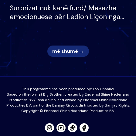
Surprizat nuk kanë fund/ Mesazhe
emocionuese për Ledion Liçon nga
nëna dhe fëmijët e tij, moderatori
nuk i mban dot lotët: Nuk meritoj…
më shumë →
This programme has been produced by:
Top Channel
Based on the format Big Brother, created by Endemol Shine Nederland
Producties B.V./John de Mol and owned by Endemol Shine Nederland
Producties BV., part of the Banijay Group, distributed by Banijay Rights.
Copyright © Endamol Shine Nederland Producties B.V.