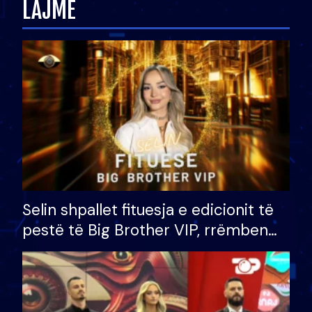
LAJME
Selin shpallet fituesja e edicionit të
pestë të Big Brother VIP, rrëmben
çmimin e madh prej 100 mijë eurosh