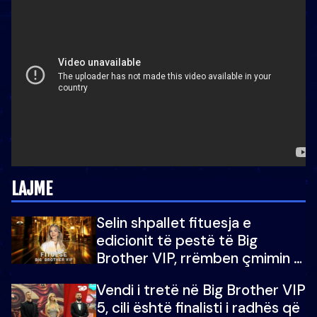
LAJME
Selin shpallet fituesja e
edicionit të pestë të Big
Brother VIP, rrëmben çmimin e
madh prej 100 mijë eurosh
Vendi i tretë në Big Brother VIP
5, cili është finalisti i radhës që