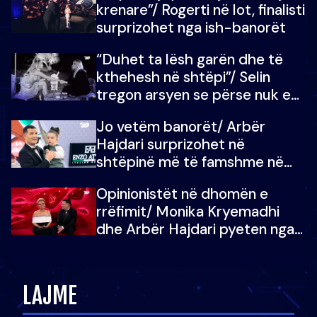
krenare”/ Rogerti në lot, finalisti
surprizohet nga ish-banorët
“Duhet ta lësh garën dhe të
kthehesh në shtëpi”/ Selin
tregon arsyen se përse nuk e
dëgjoi fjalën e së ëmës: Doja ta
Jo vetëm banorët/ Arbër
çoja luftën time deri në fund
Hajdari surprizohet në
shtëpinë më të famshme në
Shqipëri, opinionisti takohet me
Opinionistët në dhomën e
vajzën e tij
rrëfimit/ Monika Kryemadhi
dhe Arbër Hajdari pyeten nga
Ledion Liço: A do ta
zëvendësonit njëri-tjetrin?
LAJME