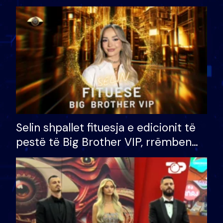
Selin shpallet fituesja e edicionit të
pestë të Big Brother VIP, rrëmben
çmimin e madh prej 100 mijë eurosh