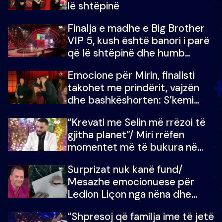
lë shtëpinë
Finalja e madhe e Big Brother
VIP 5, kush është banori i parë
që lë shtëpinë dhe humb
mundësinë për të fituar
Emocione për Mirin, finalisti
çmimin e madh
takohet me prindërit, vajzën
dhe bashkëshorten: S’kemi
ndonjë letër divorci apo jo?
“Krevati me Selin më rrëzoi të
gjitha planet”/ Miri rrëfen
momentet më të bukura në
shtëpinë e BB VIP: Do më
Surprizat nuk kanë fund/
mungojë zilja e mëngjesit kur…
Mesazhe emocionuese për
Ledion Liçon nga nëna dhe
fëmijët e tij, moderatori nuk i
“Shpresoj që familja ime të jetë
mban dot lotët: Nuk meritoj…