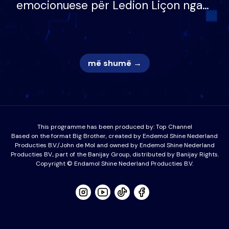
emocionuese për Ledion Liçon nga
nëna dhe fëmijët e tij, moderatori
nuk i mban dot lotët: Nuk meritoj…
më shumë →
This programme has been produced by:
Top Channel
Based on the format Big Brother, created by Endemol Shine Nederland
Producties B.V./John de Mol and owned by Endemol Shine Nederland
Producties BV., part of the Banijay Group, distributed by Banijay Rights.
Copyright © Endamol Shine Nederland Producties B.V.