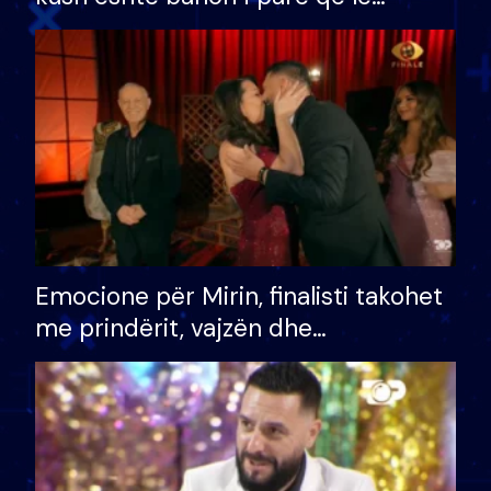
shtëpinë dhe humb mundësinë për
të fituar çmimin e madh
Emocione për Mirin, finalisti takohet
me prindërit, vajzën dhe
bashkëshorten: S’kemi ndonjë letër
divorci apo jo?