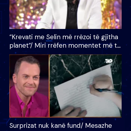
“Krevati me Selin më rrëzoi të gjitha
planet”/ Miri rrëfen momentet më të
bukura në shtëpinë e BB VIP: Do më
mungojë zilja e mëngjesit kur…
Surprizat nuk kanë fund/ Mesazhe