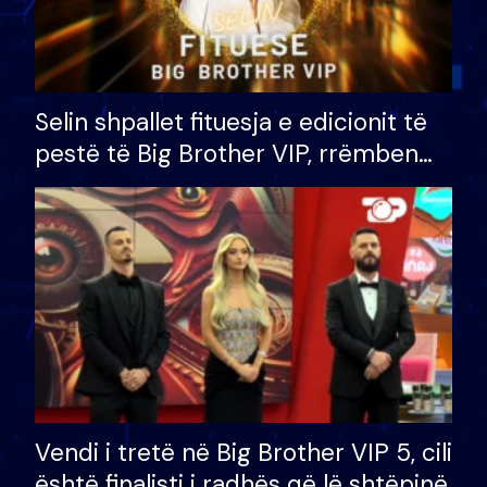
Selin shpallet fituesja e edicionit të
pestë të Big Brother VIP, rrëmben
çmimin e madh prej 100 mijë eurosh
Vendi i tretë në Big Brother VIP 5, cili
është finalisti i radhës që lë shtëpinë