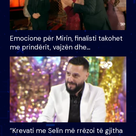
Emocione për Mirin, finalisti takohet
me prindërit, vajzën dhe
bashkëshorten: S’kemi ndonjë letër
divorci apo jo?
“Krevati me Selin më rrëzoi të gjitha