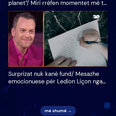
planet”/ Miri rrëfen momentet më të
bukura në shtëpinë e BB VIP: Do më
mungojë zilja e mëngjesit kur…
Surprizat nuk kanë fund/ Mesazhe
emocionuese për Ledion Liçon nga
nëna dhe fëmijët e tij, moderatori
nuk i mban dot lotët: Nuk meritoj…
më shumë →