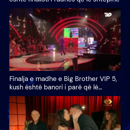
Finalja e madhe e Big Brother VIP 5,
kush është banori i parë që lë
shtëpinë dhe humb mundësinë për
të fituar çmimin e madh