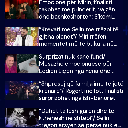
Emocione për Mirin, finalisti
çmimin e madh
takohet me prindërit, vajzën
dhe bashkëshorten: S’kemi
ndonjë letër divorci apo jo?
“Krevati me Selin më rrëzoi të
gjitha planet”/ Miri rrëfen
momentet më të bukura në
shtëpinë e BB VIP: Do më
Surprizat nuk kanë fund/
mungojë zilja e mëngjesit kur…
Mesazhe emocionuese për
Ledion Liçon nga nëna dhe
fëmijët e tij, moderatori nuk i
“Shpresoj që familja ime të jetë
mban dot lotët: Nuk meritoj…
krenare”/ Rogerti në lot, finalisti
surprizohet nga ish-banorët
“Duhet ta lësh garën dhe të
kthehesh në shtëpi”/ Selin
tregon arsyen se përse nuk e