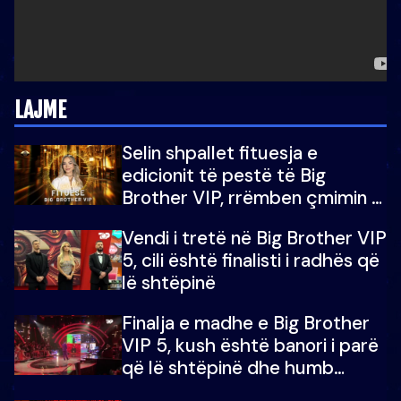
LAJME
Selin shpallet fituesja e
edicionit të pestë të Big
Brother VIP, rrëmben çmimin e
madh prej 100 mijë eurosh
Vendi i tretë në Big Brother VIP
5, cili është finalisti i radhës që
lë shtëpinë
Finalja e madhe e Big Brother
VIP 5, kush është banori i parë
që lë shtëpinë dhe humb
mundësinë për të fituar