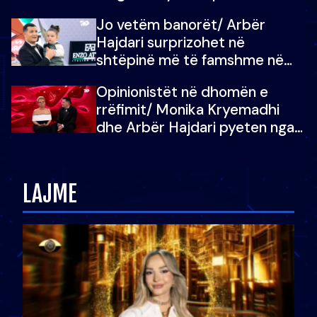
dëgjoi fjalën e së ëmës: Doja ta
Jo vetëm banorët/ Arbër
çoja luftën time deri në fund
Hajdari surprizohet në
shtëpinë më të famshme në
Shqipëri, opinionisti takohet me
Opinionistët në dhomën e
vajzën e tij
rrëfimit/ Monika Kryemadhi
dhe Arbër Hajdari pyeten nga
Ledion Liço: A do ta
zëvendësonit njëri-tjetrin?
LAJME