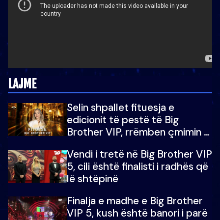
LAJME
Selin shpallet fituesja e
edicionit të pestë të Big
Brother VIP, rrëmben çmimin e
madh prej 100 mijë eurosh
Vendi i tretë në Big Brother VIP
5, cili është finalisti i radhës që
lë shtëpinë
Finalja e madhe e Big Brother
VIP 5, kush është banori i parë