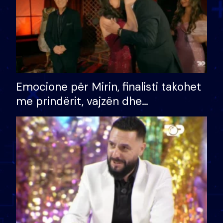
Emocione për Mirin, finalisti takohet
me prindërit, vajzën dhe
bashkëshorten: S’kemi ndonjë letër
divorci apo jo?