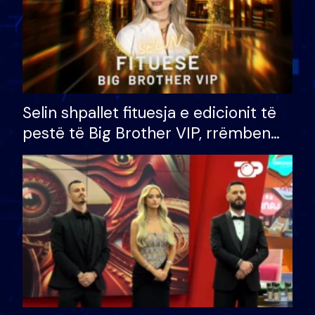
Selin shpallet fituesja e edicionit të
pestë të Big Brother VIP, rrëmben
çmimin e madh prej 100 mijë eurosh