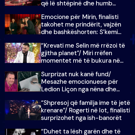
që lë shtëpinë dhe humb
mundësinë për të fituar
Emocione për Mirin, finalisti
çmimin e madh
takohet me prindërit, vajzën
dhe bashkëshorten: S’kemi
ndonjë letër divorci apo jo?
“Krevati me Selin më rrëzoi të
gjitha planet”/ Miri rrëfen
momentet më të bukura në
shtëpinë e BB VIP: Do më
Surprizat nuk kanë fund/
mungojë zilja e mëngjesit kur…
Mesazhe emocionuese për
Ledion Liçon nga nëna dhe
fëmijët e tij, moderatori nuk i
“Shpresoj që familja ime të jetë
mban dot lotët: Nuk meritoj…
krenare”/ Rogerti në lot, finalisti
surprizohet nga ish-banorët
“Duhet ta lësh garën dhe të