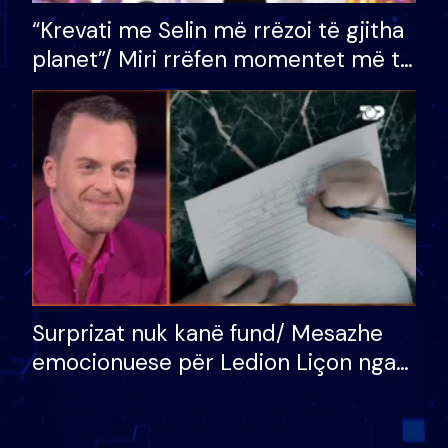
“Krevati me Selin më rrëzoi të gjitha
planet”/ Miri rrëfen momentet më të
bukura në shtëpinë e BB VIP: Do më
mungojë zilja e mëngjesit kur…
Surprizat nuk kanë fund/ Mesazhe
emocionuese për Ledion Liçon nga
nëna dhe fëmijët e tij, moderatori
nuk i mban dot lotët: Nuk meritoj…