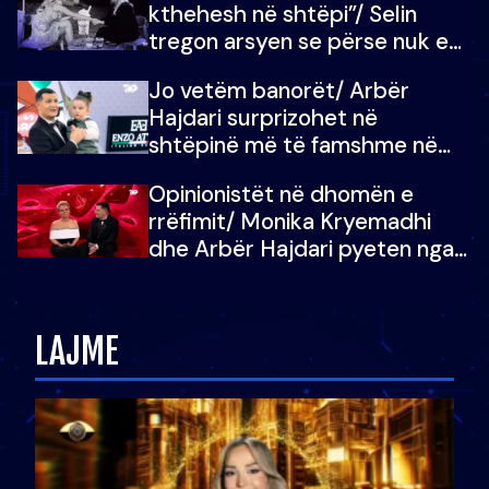
kthehesh në shtëpi”/ Selin
tregon arsyen se përse nuk e
dëgjoi fjalën e së ëmës: Doja ta
Jo vetëm banorët/ Arbër
çoja luftën time deri në fund
Hajdari surprizohet në
shtëpinë më të famshme në
Shqipëri, opinionisti takohet me
Opinionistët në dhomën e
vajzën e tij
rrëfimit/ Monika Kryemadhi
dhe Arbër Hajdari pyeten nga
Ledion Liço: A do ta
zëvendësonit njëri-tjetrin?
LAJME