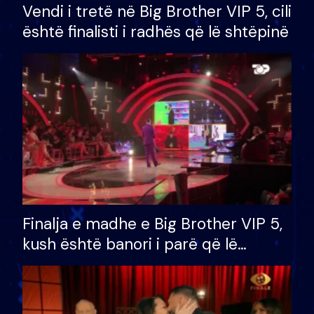
Vendi i tretë në Big Brother VIP 5, cili
është finalisti i radhës që lë shtëpinë
Finalja e madhe e Big Brother VIP 5,
kush është banori i parë që lë
shtëpinë dhe humb mundësinë për
të fituar çmimin e madh