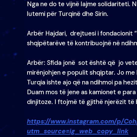
Nga ne do te vijnë lajme solidariteti
lutemi për Turqinë dhe Sirin.
Arbër Hajdari, drejtuesi i fondacionit
shqipëtarëve të kontribuojnë në ndihm
Arbër: Sfida jonë sot është që jo vet
mirënjohjen e populit shqiptar. Jo me l
Turqia ishte ajo që na ndihmoi pa hez
Duam mos të jene as kamionet e para
dinjitoze. I ftojmë të gjithë njerëzit t
https://www.instagram.com/p/Co
utm_source=ig_web_copy_link