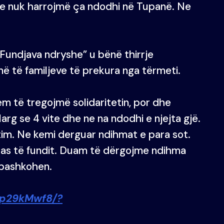
. Ne nuk harrojmë ça ndodhi në Tupanë. Ne
 “Fundjava ndryshe” u bënë thirrje
ë të familjeve të prekura nga tërmeti.
em të tregojmë solidaritetin, por dhe
arg se 4 vite dhe ne na ndodhi e njejta gjë.
itim. Ne kemi derguar ndihmat e para sot.
 as të fundit. Duam të dërgojme ndihma
ë bashkohen.
hp29kMwf8/?