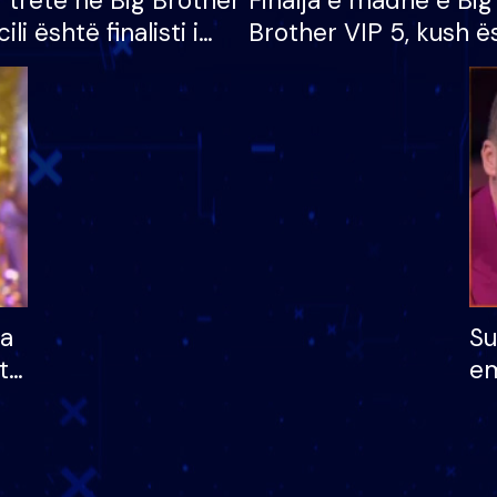
i tretë në Big Brother
Finalja e madhe e Big
cili është finalisti i
Brother VIP 5, kush ë
 që lë shtëpinë
banori i parë që lë sh
dhe humb mundësinë
të fituar çmimin e m
ha
Su
të
em
më
në
nu