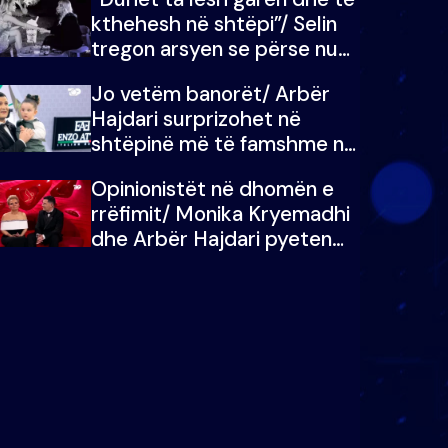
kthehesh në shtëpi”/ Selin
tregon arsyen se përse nuk
e dëgjoi fjalën e së ëmës:
Jo vetëm banorët/ Arbër
Doja ta çoja luftën time deri
Hajdari surprizohet në
në fund
shtëpinë më të famshme në
Shqipëri, opinionisti takohet
Opinionistët në dhomën e
me vajzën e tij
rrëfimit/ Monika Kryemadhi
dhe Arbër Hajdari pyeten
nga Ledion Liço: A do ta
zëvendësonit njëri-tjetrin?