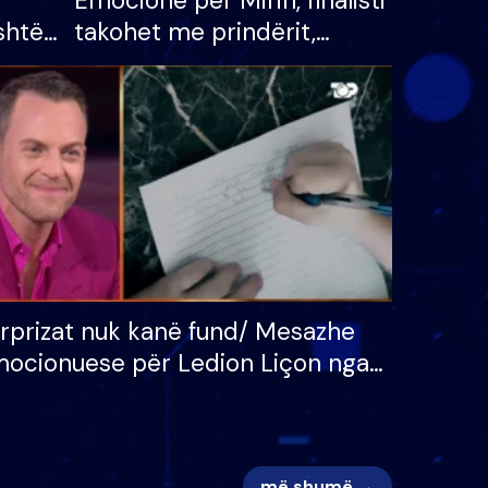
Emocione për Mirin, finalisti
shtë
takohet me prindërit,
tëpinë
vajzën dhe bashkëshorten:
 për
S’kemi ndonjë letër divorci
adh
apo jo?
rprizat nuk kanë fund/ Mesazhe
ocionuese për Ledion Liçon nga
na dhe fëmijët e tij, moderatori
k i mban dot lotët: Nuk meritoj…
më shumë →