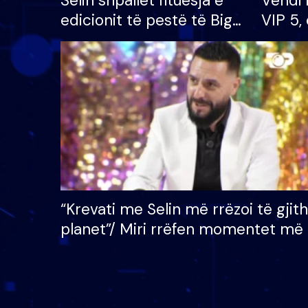
Selin shpallet fituesja e
Vendi 
edicionit të pestë të Big
VIP 5, 
Brother VIP, rrëmben
radhës
çmimin e madh prej 100
mijë eurosh
“Krevati me Selin më rrëzoi të gjit
planet”/ Miri rrëfen momentet më 
bukura në shtëpinë e BB VIP: Do 
mungojë zilja e mëngjesit kur…