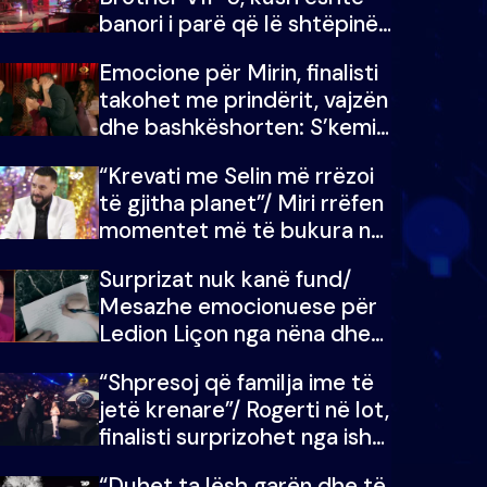
banori i parë që lë shtëpinë
dhe humb mundësinë për të
Emocione për Mirin, finalisti
fituar çmimin e madh
takohet me prindërit, vajzën
dhe bashkëshorten: S’kemi
ndonjë letër divorci apo jo?
“Krevati me Selin më rrëzoi
të gjitha planet”/ Miri rrëfen
momentet më të bukura në
shtëpinë e BB VIP: Do më
Surprizat nuk kanë fund/
mungojë zilja e mëngjesit
Mesazhe emocionuese për
kur…
Ledion Liçon nga nëna dhe
fëmijët e tij, moderatori nuk
“Shpresoj që familja ime të
i mban dot lotët: Nuk
jetë krenare”/ Rogerti në lot,
meritoj…
finalisti surprizohet nga ish-
banorët
“Duhet ta lësh garën dhe të