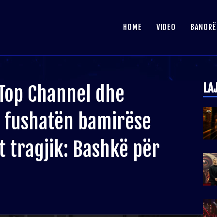
HOME
VIDEO
BANORË
LA
 Top Channel dhe
s fushatën bamirëse
t tragjik: Bashkë për