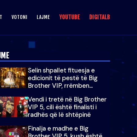
YOUTUBE
DIGITALB
T
VOTONI
LAJME
JME
Selin shpallet fituesja e
edicionit të pestë të Big
Brother VIP, rrëmben
çmimin e madh prej 100
Vendi i tretë në Big Brother
mijë eurosh
VIP 5, cili është finalisti i
radhës që lë shtëpinë
Finalja e madhe e Big
Brother VIP 5, kush është