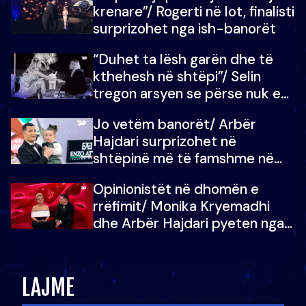
krenare”/ Rogerti në lot, finalisti
surprizohet nga ish-banorët
“Duhet ta lësh garën dhe të
kthehesh në shtëpi”/ Selin
tregon arsyen se përse nuk e
dëgjoi fjalën e së ëmës: Doja ta
Jo vetëm banorët/ Arbër
çoja luftën time deri në fund
Hajdari surprizohet në
shtëpinë më të famshme në
Shqipëri, opinionisti takohet me
Opinionistët në dhomën e
vajzën e tij
rrëfimit/ Monika Kryemadhi
dhe Arbër Hajdari pyeten nga
Ledion Liço: A do ta
zëvendësonit njëri-tjetrin?
LAJME