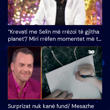
“Krevati me Selin më rrëzoi të gjitha
planet”/ Miri rrëfen momentet më të
bukura në shtëpinë e BB VIP: Do më
mungojë zilja e mëngjesit kur…
Surprizat nuk kanë fund/ Mesazhe