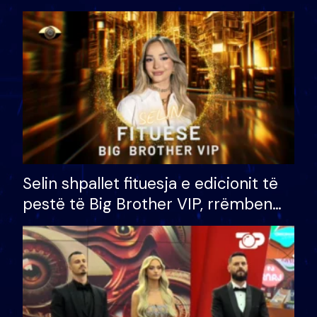
Selin shpallet fituesja e edicionit të
pestë të Big Brother VIP, rrëmben
çmimin e madh prej 100 mijë eurosh