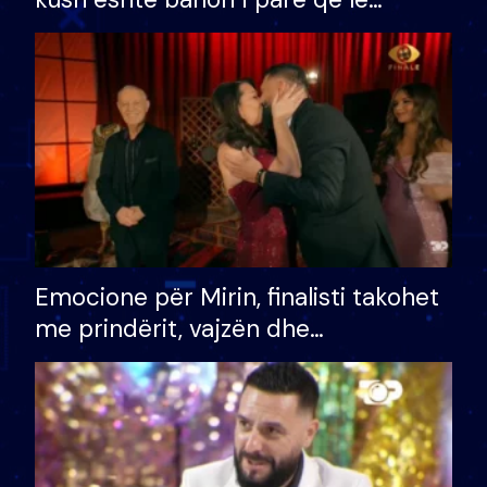
shtëpinë dhe humb mundësinë për
të fituar çmimin e madh
Emocione për Mirin, finalisti takohet
me prindërit, vajzën dhe
bashkëshorten: S’kemi ndonjë letër
divorci apo jo?