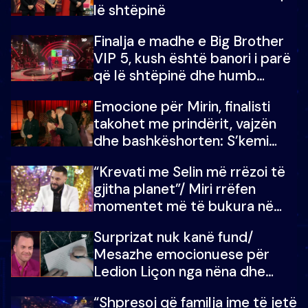
lë shtëpinë
Finalja e madhe e Big Brother
VIP 5, kush është banori i parë
që lë shtëpinë dhe humb
mundësinë për të fituar
Emocione për Mirin, finalisti
çmimin e madh
takohet me prindërit, vajzën
dhe bashkëshorten: S’kemi
ndonjë letër divorci apo jo?
“Krevati me Selin më rrëzoi të
gjitha planet”/ Miri rrëfen
momentet më të bukura në
shtëpinë e BB VIP: Do më
Surprizat nuk kanë fund/
mungojë zilja e mëngjesit kur…
Mesazhe emocionuese për
Ledion Liçon nga nëna dhe
fëmijët e tij, moderatori nuk i
“Shpresoj që familja ime të jetë
mban dot lotët: Nuk meritoj…