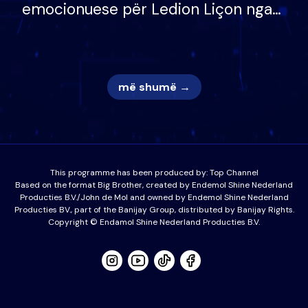
emocionuese për Ledion Liçon nga
nëna dhe fëmijët e tij, moderatori
nuk i mban dot lotët: Nuk meritoj…
më shumë →
This programme has been produced by:
Top Channel
Based on the format Big Brother, created by Endemol Shine Nederland
Producties B.V./John de Mol and owned by Endemol Shine Nederland
Producties BV., part of the Banijay Group, distributed by Banijay Rights.
Copyright © Endamol Shine Nederland Producties B.V.