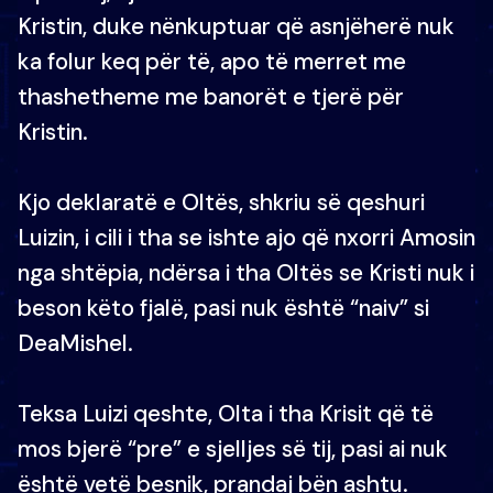
Kristin, duke nënkuptuar që asnjëherë nuk
ka folur keq për të, apo të merret me
thashetheme me banorët e tjerë për
Kristin.
Kjo deklaratë e Oltës, shkriu së qeshuri
Luizin, i cili i tha se ishte ajo që nxorri Amosin
nga shtëpia, ndërsa i tha Oltës se Kristi nuk i
beson këto fjalë, pasi nuk është “naiv” si
DeaMishel.
Teksa Luizi qeshte, Olta i tha Krisit që të
mos bjerë “pre” e sjelljes së tij, pasi ai nuk
është vetë besnik, prandaj bën ashtu.