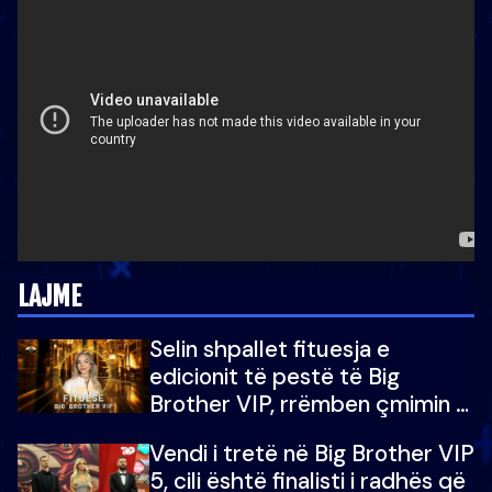
LAJME
Selin shpallet fituesja e
edicionit të pestë të Big
Brother VIP, rrëmben çmimin e
madh prej 100 mijë eurosh
Vendi i tretë në Big Brother VIP
5, cili është finalisti i radhës që