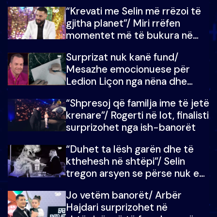
ndonjë letër divorci apo jo?
“Krevati me Selin më rrëzoi të
gjitha planet”/ Miri rrëfen
momentet më të bukura në
shtëpinë e BB VIP: Do më
Surprizat nuk kanë fund/
mungojë zilja e mëngjesit kur…
Mesazhe emocionuese për
Ledion Liçon nga nëna dhe
fëmijët e tij, moderatori nuk i
“Shpresoj që familja ime të jetë
mban dot lotët: Nuk meritoj…
krenare”/ Rogerti në lot, finalisti
surprizohet nga ish-banorët
“Duhet ta lësh garën dhe të
kthehesh në shtëpi”/ Selin
tregon arsyen se përse nuk e
dëgjoi fjalën e së ëmës: Doja ta
Jo vetëm banorët/ Arbër
çoja luftën time deri në fund
Hajdari surprizohet në