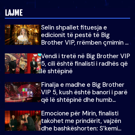
LAJME
Selin shpallet fituesja e
edicionit të pestë të Big
Brother VIP, rrëmben çmimin e
madh prej 100 mijë eurosh
Vendi i tretë në Big Brother VIP
5, cili është finalisti i radhës që
lë shtëpinë
Finalja e madhe e Big Brother
VIP 5, kush është banori i parë
që lë shtëpinë dhe humb
mundësinë për të fituar
Emocione për Mirin, finalisti
çmimin e madh
takohet me prindërit, vajzën
dhe bashkëshorten: S’kemi