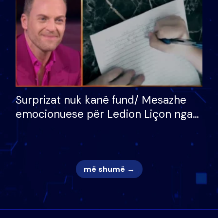
Surprizat nuk kanë fund/ Mesazhe
emocionuese për Ledion Liçon nga
nëna dhe fëmijët e tij, moderatori
nuk i mban dot lotët: Nuk meritoj…
më shumë →