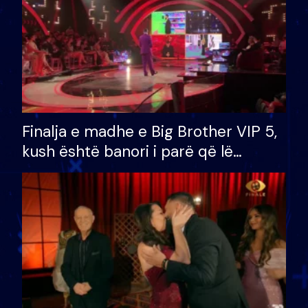
Finalja e madhe e Big Brother VIP 5,
kush është banori i parë që lë
shtëpinë dhe humb mundësinë për
të fituar çmimin e madh