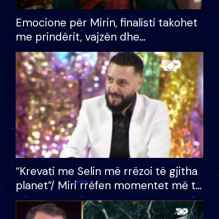
Emocione për Mirin, finalisti takohet
me prindërit, vajzën dhe
bashkëshorten: S’kemi ndonjë letër
divorci apo jo?
“Krevati me Selin më rrëzoi të gjitha
planet”/ Miri rrëfen momentet më të
bukura në shtëpinë e BB VIP: Do më
mungojë zilja e mëngjesit kur…