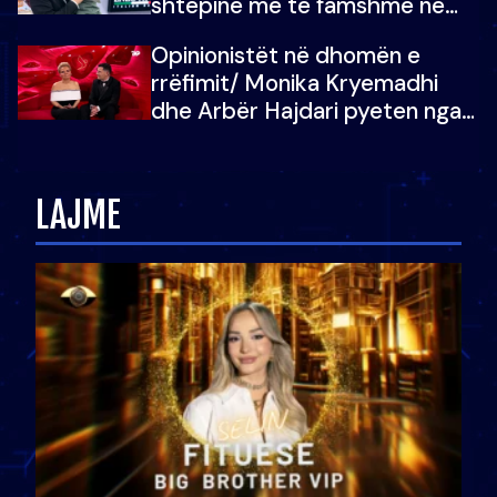
shtëpinë më të famshme në
Shqipëri, opinionisti takohet me
Opinionistët në dhomën e
vajzën e tij
rrëfimit/ Monika Kryemadhi
dhe Arbër Hajdari pyeten nga
Ledion Liço: A do ta
zëvendësonit njëri-tjetrin?
LAJME