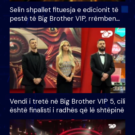
Selin shpallet fituesja e edicionit të
pestë të Big Brother VIP, rrëmben
çmimin e madh prej 100 mijë eurosh
Vendi i tretë në Big Brother VIP 5, cili
është finalisti i radhës që lë shtëpinë