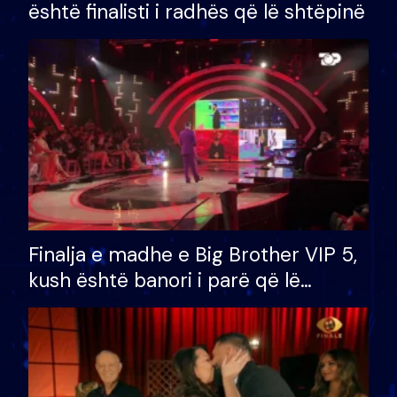
është finalisti i radhës që lë shtëpinë
Finalja e madhe e Big Brother VIP 5,
kush është banori i parë që lë
shtëpinë dhe humb mundësinë për
të fituar çmimin e madh