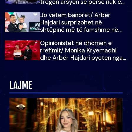
tregon arsyen se përse nuk e
dëgjoi fjalën e së ëmës: Doja ta
Jo vetëm banorët/ Arbër
çoja luftën time deri në fund
Hajdari surprizohet në
shtëpinë më të famshme në
Shqipëri, opinionisti takohet me
Opinionistët në dhomën e
vajzën e tij
rrëfimit/ Monika Kryemadhi
dhe Arbër Hajdari pyeten nga
Ledion Liço: A do ta
zëvendësonit njëri-tjetrin?
LAJME