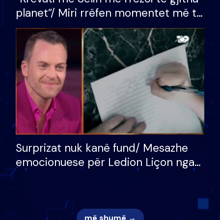
planet”/ Miri rrëfen momentet më të
bukura në shtëpinë e BB VIP: Do më
mungojë zilja e mëngjesit kur…
Surprizat nuk kanë fund/ Mesazhe
emocionuese për Ledion Liçon nga
nëna dhe fëmijët e tij, moderatori
nuk i mban dot lotët: Nuk meritoj…
më shumë →