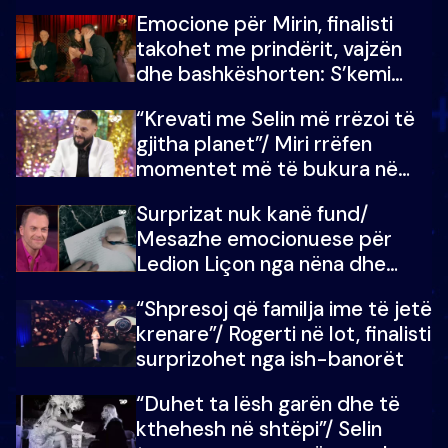
mundësinë për të fituar
Emocione për Mirin, finalisti
çmimin e madh
takohet me prindërit, vajzën
dhe bashkëshorten: S’kemi
ndonjë letër divorci apo jo?
“Krevati me Selin më rrëzoi të
gjitha planet”/ Miri rrëfen
momentet më të bukura në
shtëpinë e BB VIP: Do më
Surprizat nuk kanë fund/
mungojë zilja e mëngjesit kur…
Mesazhe emocionuese për
Ledion Liçon nga nëna dhe
fëmijët e tij, moderatori nuk i
“Shpresoj që familja ime të jetë
mban dot lotët: Nuk meritoj…
krenare”/ Rogerti në lot, finalisti
surprizohet nga ish-banorët
“Duhet ta lësh garën dhe të
kthehesh në shtëpi”/ Selin