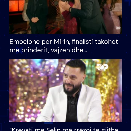
Emocione për Mirin, finalisti takohet
me prindërit, vajzën dhe
bashkëshorten: S’kemi ndonjë letër
divorci apo jo?
“Krevati me Selin më rrëzoi të gjitha