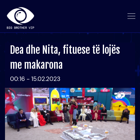
Dea dhe Nita, fituese të lojës
me makarona
00:16 - 15.02.2023