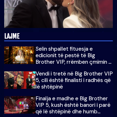
LAJME
Selin shpallet fituesja e
edicionit të pestë të Big
Brother VIP, rrëmben çmimin e
madh prej 100 mijë eurosh
Vendi i tretë në Big Brother VIP
5, cili është finalisti i radhës që
lë shtëpinë
Finalja e madhe e Big Brother
VIP 5, kush është banori i parë
që lë shtëpinë dhe humb