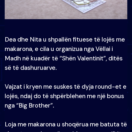
Dea dhe Nita u shpallën fituese të lojës me
makarona, e cila u organizua nga Vëllai i
Madh në kuadër të “Shën Valentinit”, ditës
së të dashuruarve.
Vajzat i kryen me suskes të dyja round-et e
lojës, ndaj do të shpërblehen me një bonus
nga “Big Brother”.
Loja me makarona u shoqërua me batuta të