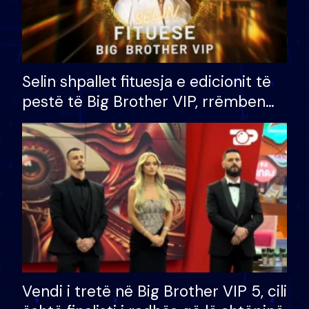
Selin shpallet fituesja e edicionit të
pestë të Big Brother VIP, rrëmben
çmimin e madh prej 100 mijë eurosh
Vendi i tretë në Big Brother VIP 5, cili