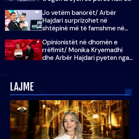
dëgjoi fjalën e së ëmës: Doja ta
Jo vetëm banorët/ Arbër
çoja luftën time deri në fund
Hajdari surprizohet në
shtëpinë më të famshme në
Shqipëri, opinionisti takohet me
Opinionistët në dhomën e
vajzën e tij
rrëfimit/ Monika Kryemadhi
dhe Arbër Hajdari pyeten nga
Ledion Liço: A do ta
zëvendësonit njëri-tjetrin?
LAJME