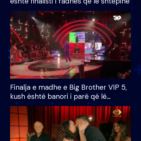
është finalisti i radhës që lë shtëpinë
Finalja e madhe e Big Brother VIP 5,
kush është banori i parë që lë
shtëpinë dhe humb mundësinë për
të fituar çmimin e madh