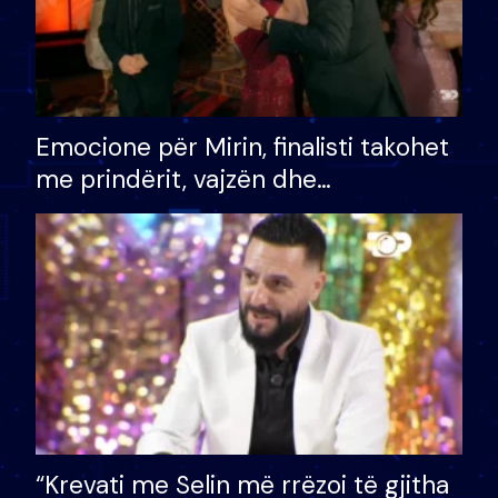
Emocione për Mirin, finalisti takohet
me prindërit, vajzën dhe
bashkëshorten: S’kemi ndonjë letër
divorci apo jo?
“Krevati me Selin më rrëzoi të gjitha