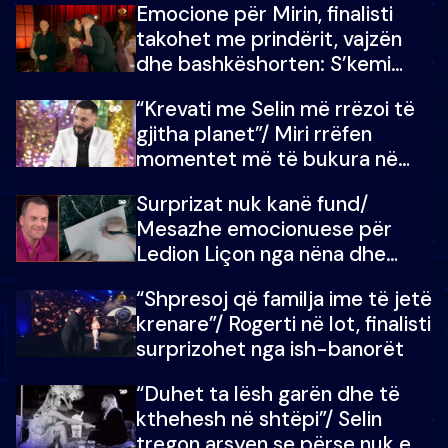
Emocione për Mirin, finalisti
çmimin e madh
takohet me prindërit, vajzën
dhe bashkëshorten: S’kemi
ndonjë letër divorci apo jo?
“Krevati me Selin më rrëzoi të
gjitha planet”/ Miri rrëfen
momentet më të bukura në
shtëpinë e BB VIP: Do më
Surprizat nuk kanë fund/
mungojë zilja e mëngjesit kur…
Mesazhe emocionuese për
Ledion Liçon nga nëna dhe
fëmijët e tij, moderatori nuk i
“Shpresoj që familja ime të jetë
mban dot lotët: Nuk meritoj…
krenare”/ Rogerti në lot, finalisti
surprizohet nga ish-banorët
“Duhet ta lësh garën dhe të
kthehesh në shtëpi”/ Selin
tregon arsyen se përse nuk e