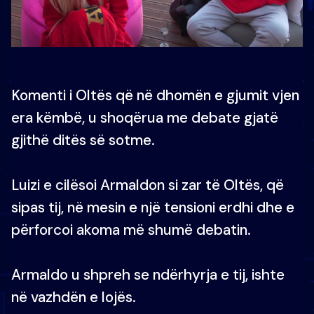
Komenti i Oltës që në dhomën e gjumit vjen
era këmbë, u shoqërua me debate gjatë
gjithë ditës së sotme.
Luizi e cilësoi Armaldon si zar të Oltës, që
sipas tij, në mesin e një tensioni erdhi dhe e
përforcoi akoma më shumë debatin.
Armaldo u shpreh se ndërhyrja e tij, ishte
në vazhdën e lojës.