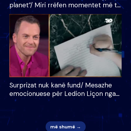
planet”/ Miri rrëfen momentet më të
bukura në shtëpinë e BB VIP: Do më
mungojë zilja e mëngjesit kur…
Surprizat nuk kanë fund/ Mesazhe
emocionuese për Ledion Liçon nga
nëna dhe fëmijët e tij, moderatori
nuk i mban dot lotët: Nuk meritoj…
më shumë →