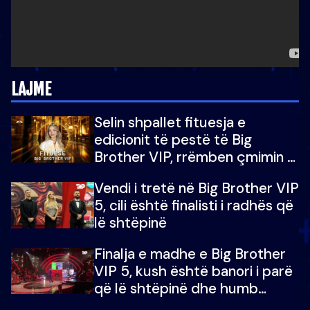
LAJME
Selin shpallet fituesja e
edicionit të pestë të Big
Brother VIP, rrëmben çmimin e
madh prej 100 mijë eurosh
Vendi i tretë në Big Brother VIP
5, cili është finalisti i radhës që
lë shtëpinë
Finalja e madhe e Big Brother
VIP 5, kush është banori i parë
që lë shtëpinë dhe humb
mundësinë për të fituar