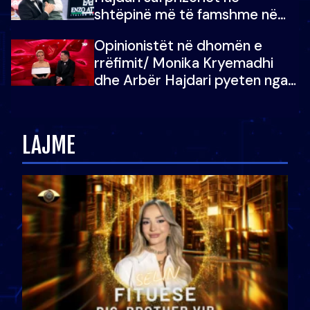
shtëpinë më të famshme në
Shqipëri, opinionisti takohet me
Opinionistët në dhomën e
vajzën e tij
rrëfimit/ Monika Kryemadhi
dhe Arbër Hajdari pyeten nga
Ledion Liço: A do ta
zëvendësonit njëri-tjetrin?
LAJME