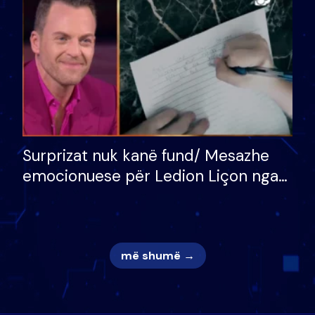
mungojë zilja e mëngjesit kur…
Surprizat nuk kanë fund/ Mesazhe
emocionuese për Ledion Liçon nga
nëna dhe fëmijët e tij, moderatori
nuk i mban dot lotët: Nuk meritoj…
më shumë →