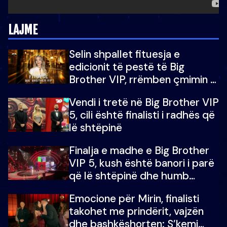
LAJME
Selin shpallet fituesja e
edicionit të pestë të Big
Brother VIP, rrëmben çmimin e
madh prej 100 mijë eurosh
Vendi i tretë në Big Brother VIP
5, cili është finalisti i radhës që
lë shtëpinë
Finalja e madhe e Big Brother
VIP 5, kush është banori i parë
që lë shtëpinë dhe humb
mundësinë për të fituar
Emocione për Mirin, finalisti
çmimin e madh
takohet me prindërit, vajzën
dhe bashkëshorten: S’kemi