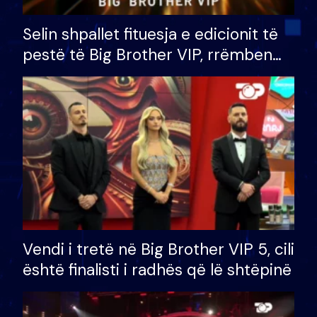
Selin shpallet fituesja e edicionit të
pestë të Big Brother VIP, rrëmben
çmimin e madh prej 100 mijë eurosh
Vendi i tretë në Big Brother VIP 5, cili
është finalisti i radhës që lë shtëpinë