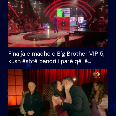
Finalja e madhe e Big Brother VIP 5,
kush është banori i parë që lë
shtëpinë dhe humb mundësinë për
të fituar çmimin e madh