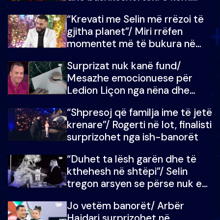
ndonjë letër divorci apo jo?
“Krevati me Selin më rrëzoi të
gjitha planet”/ Miri rrëfen
momentet më të bukura në
shtëpinë e BB VIP: Do më
Surprizat nuk kanë fund/
mungojë zilja e mëngjesit kur…
Mesazhe emocionuese për
Ledion Liçon nga nëna dhe
fëmijët e tij, moderatori nuk i
“Shpresoj që familja ime të jetë
mban dot lotët: Nuk meritoj…
krenare”/ Rogerti në lot, finalisti
surprizohet nga ish-banorët
“Duhet ta lësh garën dhe të
kthehesh në shtëpi”/ Selin
tregon arsyen se përse nuk e
dëgjoi fjalën e së ëmës: Doja ta
Jo vetëm banorët/ Arbër
çoja luftën time deri në fund
Hajdari surprizohet në