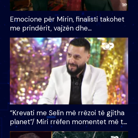
Emocione për Mirin, finalisti takohet
me prindërit, vajzën dhe
bashkëshorten: S’kemi ndonjë letër
divorci apo jo?
“Krevati me Selin më rrëzoi të gjitha
planet”/ Miri rrëfen momentet më të
bukura në shtëpinë e BB VIP: Do më