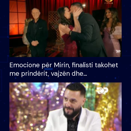
të fituar çmimin e madh
Emocione për Mirin, finalisti takohet
me prindërit, vajzën dhe
bashkëshorten: S’kemi ndonjë letër
divorci apo jo?