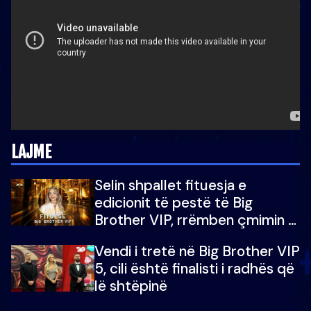
LAJME
Selin shpallet fituesja e
edicionit të pestë të Big
Brother VIP, rrëmben çmimin e
madh prej 100 mijë eurosh
Vendi i tretë në Big Brother VIP
5, cili është finalisti i radhës që
lë shtëpinë