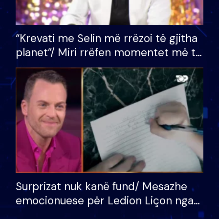
“Krevati me Selin më rrëzoi të gjitha
planet”/ Miri rrëfen momentet më të
bukura në shtëpinë e BB VIP: Do më
mungojë zilja e mëngjesit kur…
Surprizat nuk kanë fund/ Mesazhe
emocionuese për Ledion Liçon nga
nëna dhe fëmijët e tij, moderatori