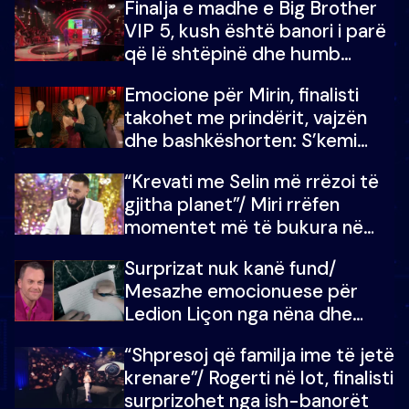
Finalja e madhe e Big Brother
VIP 5, kush është banori i parë
që lë shtëpinë dhe humb
mundësinë për të fituar
Emocione për Mirin, finalisti
çmimin e madh
takohet me prindërit, vajzën
dhe bashkëshorten: S’kemi
ndonjë letër divorci apo jo?
“Krevati me Selin më rrëzoi të
gjitha planet”/ Miri rrëfen
momentet më të bukura në
shtëpinë e BB VIP: Do më
Surprizat nuk kanë fund/
mungojë zilja e mëngjesit kur…
Mesazhe emocionuese për
Ledion Liçon nga nëna dhe
fëmijët e tij, moderatori nuk i
“Shpresoj që familja ime të jetë
mban dot lotët: Nuk meritoj…
krenare”/ Rogerti në lot, finalisti
surprizohet nga ish-banorët