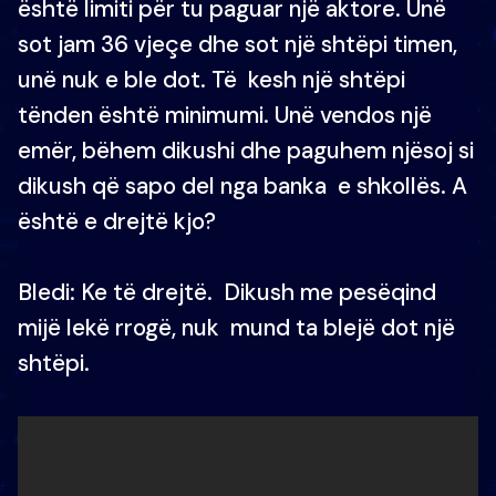
është limiti për tu paguar një aktore. Unë
sot jam 36 vjeçe dhe sot një shtëpi timen,
unë nuk e ble dot. Të kesh një shtëpi
tënden është minimumi. Unë vendos një
emër, bëhem dikushi dhe paguhem njësoj si
dikush që sapo del nga banka e shkollës. A
është e drejtë kjo?
Bledi: Ke të drejtë. Dikush me pesëqind
mijë lekë rrogë, nuk mund ta blejë dot një
shtëpi.