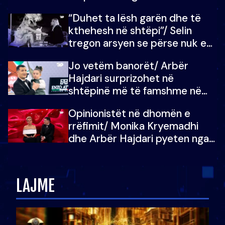
“Duhet ta lësh garën dhe të
kthehesh në shtëpi”/ Selin
tregon arsyen se përse nuk e
dëgjoi fjalën e së ëmës: Doja ta
Jo vetëm banorët/ Arbër
çoja luftën time deri në fund
Hajdari surprizohet në
shtëpinë më të famshme në
Shqipëri, opinionisti takohet me
Opinionistët në dhomën e
vajzën e tij
rrëfimit/ Monika Kryemadhi
dhe Arbër Hajdari pyeten nga
Ledion Liço: A do ta
zëvendësonit njëri-tjetrin?
LAJME