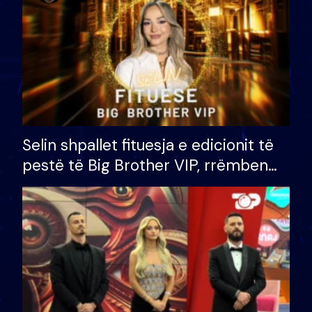
Selin shpallet fituesja e edicionit të
pestë të Big Brother VIP, rrëmben
çmimin e madh prej 100 mijë eurosh