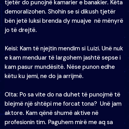
tjetër do punojnë kamarier e banakier. Këta
demoralizohen. Shohin se si dikush tjetër
bën jetë luksi brenda dy muajve në mënyrë
jo të drejtë.
Keisi: Kam të njejtin mendim si Luizi. Unë nuk
e kam menduar të largohem jashtë sepse i
kam pasur mundësitë. Nëse punon edhe
këtu ku jemi, ne do ja arrijmë.
Olta: Po sa vite do na duhet të punojmë të
blejmë një shtëpi me forcat tona? Unë jam
aktore. Kam qënë shumë aktive në
profesionin tim. Paguhem mirë me aq sa