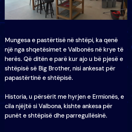
Mungesa e pastërtisë në shtëpi, ka qenë
një nga shqetësimet e Valbonës në krye të
herës. Që ditën e parë kur ajo u bë pjesë e
shtëpisë së Big Brother, nisi ankesat për
papastërtinë e shtëpisë.
Historia, u përsërit me hyrjen e Ermionës, e
cila njëjtë si Valbona, kishte ankesa për
punët e shtëpisë dhe parregullësinë.