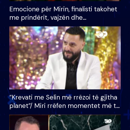
Emocione për Mirin, finalisti takohet
me prindërit, vajzën dhe
bashkëshorten: S’kemi ndonjë letër
divorci apo jo?
“Krevati me Selin më rrëzoi të gjitha
planet”/ Miri rrëfen momentet më të
bukura në shtëpinë e BB VIP: Do më
mungojë zilja e mëngjesit kur…