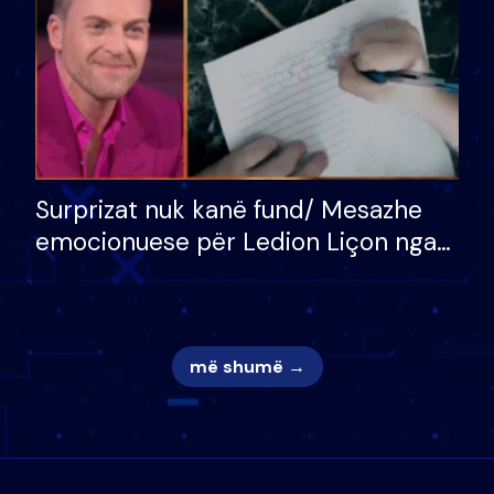
Surprizat nuk kanë fund/ Mesazhe
emocionuese për Ledion Liçon nga
nëna dhe fëmijët e tij, moderatori
nuk i mban dot lotët: Nuk meritoj…
më shumë →