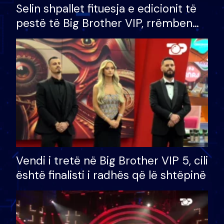
Selin shpallet fituesja e edicionit të
pestë të Big Brother VIP, rrëmben
çmimin e madh prej 100 mijë eurosh
Vendi i tretë në Big Brother VIP 5, cili
është finalisti i radhës që lë shtëpinë