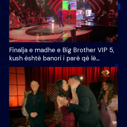
Finalja e madhe e Big Brother VIP 5,
kush është banori i parë që lë
shtëpinë dhe humb mundësinë për
të fituar çmimin e madh