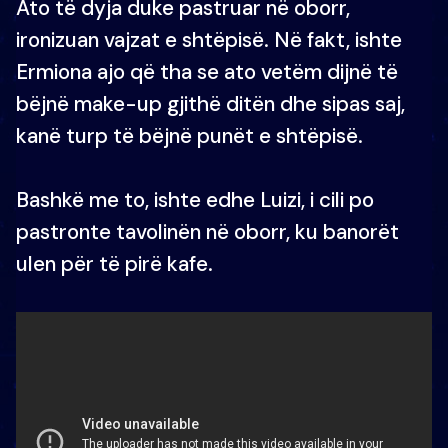
Ato të dyja duke pastruar në oborr,
ironizuan vajzat e shtëpisë. Në fakt, ishte
Ermiona ajo që tha se ato vetëm dijnë të
bëjnë make-up gjithë ditën dhe sipas saj,
kanë turp të bëjnë punët e shtëpisë.
Bashkë me to, ishte edhe Luizi, i cili po
pastronte tavolinën në oborr, ku banorët
ulen për të pirë kafe.