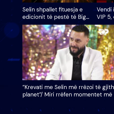
Selin shpallet fituesja e
Vendi 
edicionit të pestë të Big
VIP 5, 
Brother VIP, rrëmben
radhës
çmimin e madh prej 100
mijë eurosh
“Krevati me Selin më rrëzoi të gjit
planet”/ Miri rrëfen momentet më 
bukura në shtëpinë e BB VIP: Do 
mungojë zilja e mëngjesit kur…