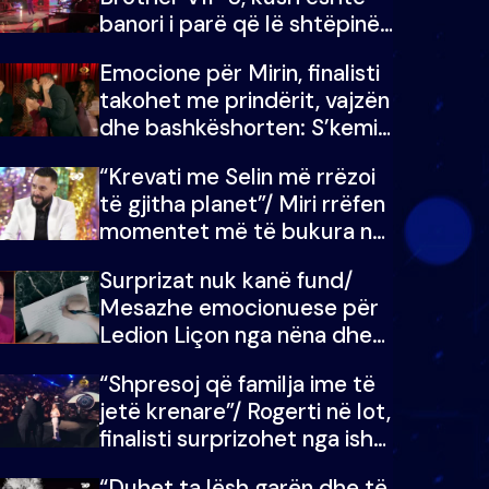
banori i parë që lë shtëpinë
dhe humb mundësinë për të
Emocione për Mirin, finalisti
fituar çmimin e madh
takohet me prindërit, vajzën
dhe bashkëshorten: S’kemi
ndonjë letër divorci apo jo?
“Krevati me Selin më rrëzoi
të gjitha planet”/ Miri rrëfen
momentet më të bukura në
shtëpinë e BB VIP: Do më
Surprizat nuk kanë fund/
mungojë zilja e mëngjesit
Mesazhe emocionuese për
kur…
Ledion Liçon nga nëna dhe
fëmijët e tij, moderatori nuk
“Shpresoj që familja ime të
i mban dot lotët: Nuk
jetë krenare”/ Rogerti në lot,
meritoj…
finalisti surprizohet nga ish-
banorët
“Duhet ta lësh garën dhe të