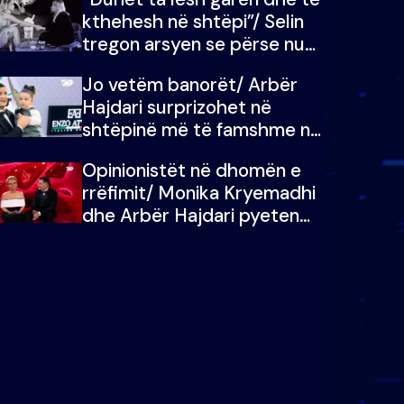
kthehesh në shtëpi”/ Selin
tregon arsyen se përse nuk
e dëgjoi fjalën e së ëmës:
Jo vetëm banorët/ Arbër
Doja ta çoja luftën time deri
Hajdari surprizohet në
në fund
shtëpinë më të famshme në
Shqipëri, opinionisti takohet
Opinionistët në dhomën e
me vajzën e tij
rrëfimit/ Monika Kryemadhi
dhe Arbër Hajdari pyeten
nga Ledion Liço: A do ta
zëvendësonit njëri-tjetrin?