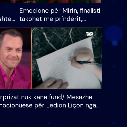
Emocione për Mirin, finalisti
shtë
takohet me prindërit,
tëpinë
vajzën dhe bashkëshorten:
 për
S’kemi ndonjë letër divorci
adh
apo jo?
rprizat nuk kanë fund/ Mesazhe
ocionuese për Ledion Liçon nga
na dhe fëmijët e tij, moderatori
k i mban dot lotët: Nuk meritoj…