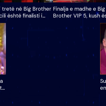
i tretë në Big Brother
Finalja e madhe e Big
cili është finalisti i
Brother VIP 5, kush ë
 që lë shtëpinë
banori i parë që lë sh
dhe humb mundësinë
të fituar çmimin e m
ha
Su
të
em
më
në
nu