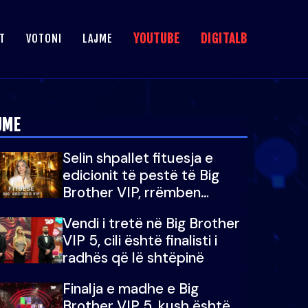
YOUTUBE
DIGITALB
T
VOTONI
LAJME
JME
Selin shpallet fituesja e
edicionit të pestë të Big
Brother VIP, rrëmben
çmimin e madh prej 100
Vendi i tretë në Big Brother
mijë eurosh
VIP 5, cili është finalisti i
radhës që lë shtëpinë
Finalja e madhe e Big
Brother VIP 5, kush është