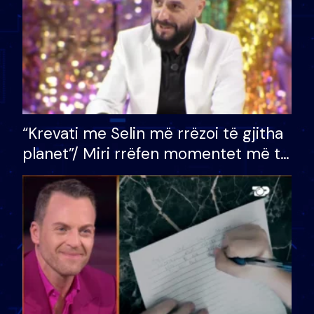
“Krevati me Selin më rrëzoi të gjitha
planet”/ Miri rrëfen momentet më të
bukura në shtëpinë e BB VIP: Do më
mungojë zilja e mëngjesit kur…