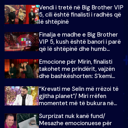
madh prej 100 mijë eurosh
Vendi i tretë në Big Brother VIP
5, cili është finalisti i radhës që
lë shtëpinë
Finalja e madhe e Big Brother
VIP 5, kush është banori i parë
që lë shtëpinë dhe humb
mundësinë për të fituar
Emocione për Mirin, finalisti
çmimin e madh
takohet me prindërit, vajzën
dhe bashkëshorten: S’kemi
ndonjë letër divorci apo jo?
“Krevati me Selin më rrëzoi të
gjitha planet”/ Miri rrëfen
momentet më të bukura në
shtëpinë e BB VIP: Do më
Surprizat nuk kanë fund/
mungojë zilja e mëngjesit kur…
Mesazhe emocionuese për