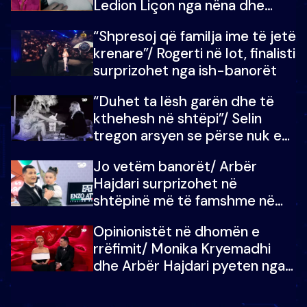
Ledion Liçon nga nëna dhe
fëmijët e tij, moderatori nuk i
“Shpresoj që familja ime të jetë
mban dot lotët: Nuk meritoj…
krenare”/ Rogerti në lot, finalisti
surprizohet nga ish-banorët
“Duhet ta lësh garën dhe të
kthehesh në shtëpi”/ Selin
tregon arsyen se përse nuk e
dëgjoi fjalën e së ëmës: Doja ta
Jo vetëm banorët/ Arbër
çoja luftën time deri në fund
Hajdari surprizohet në
shtëpinë më të famshme në
Shqipëri, opinionisti takohet me
Opinionistët në dhomën e
vajzën e tij
rrëfimit/ Monika Kryemadhi
dhe Arbër Hajdari pyeten nga
Ledion Liço: A do ta
zëvendësonit njëri-tjetrin?