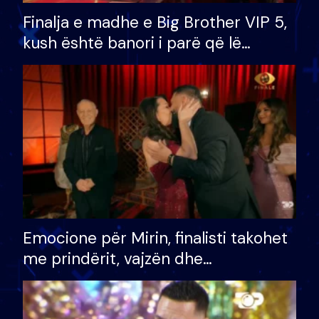
Finalja e madhe e Big Brother VIP 5,
kush është banori i parë që lë
shtëpinë dhe humb mundësinë për
të fituar çmimin e madh
Emocione për Mirin, finalisti takohet
me prindërit, vajzën dhe
bashkëshorten: S’kemi ndonjë letër
divorci apo jo?