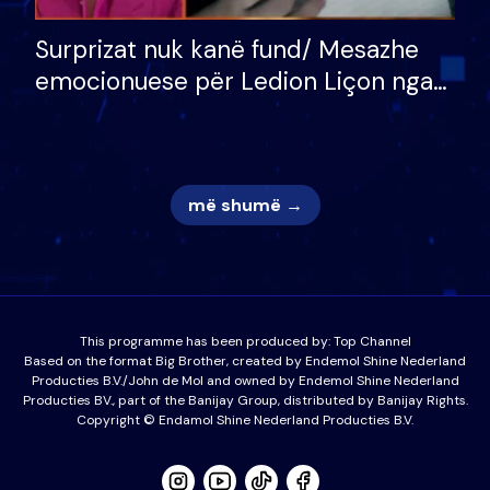
Surprizat nuk kanë fund/ Mesazhe
emocionuese për Ledion Liçon nga
nëna dhe fëmijët e tij, moderatori
nuk i mban dot lotët: Nuk meritoj…
më shumë →
This programme has been produced by:
Top Channel
Based on the format Big Brother, created by Endemol Shine Nederland
Producties B.V./John de Mol and owned by Endemol Shine Nederland
Producties BV., part of the Banijay Group, distributed by Banijay Rights.
Copyright © Endamol Shine Nederland Producties B.V.