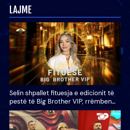
LAJME
Selin shpallet fituesja e edicionit të
pestë të Big Brother VIP, rrëmben
çmimin e madh prej 100 mijë eurosh