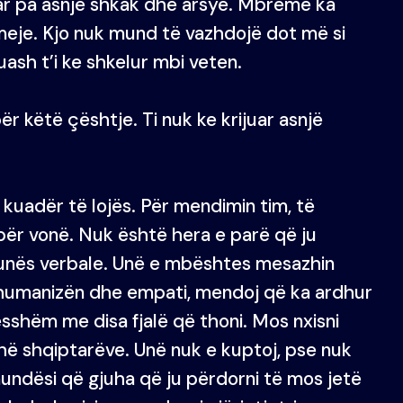
r pa asnjë shkak dhe arsye. Mbrëmë ka
eje. Kjo nuk mund të vazhdojë dot më si
huash t’i ke shkelur mbi veten.
 këtë çështje. Ti nuk ke krijuar asnjë
 kuadër të lojës. Për mendimin tim, të
epër vonë. Nuk është hera e parë që ju
hunës verbale. Unë e mbështes mesazhin
r humanizën dhe empati, mendoj që ka ardhur
esshëm me disa fjalë që thoni. Mos nxisni
thë shqiptarëve. Unë nuk e kuptoj, pse nuk
mundësi që gjuha që ju përdorni të mos jetë