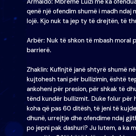
Armaldo: Mbrëmë Luizi më ka ofendua
qenë një ofendim shumë i madh ndaj m
lojë. Kjo nuk ta jep ty të drejtën, të t
Arbër: Nuk të shkon të mbash moral për
barrierë.
Zhaklin: Kufinjtë janë shtyrë shumë në
kujtohesh tani për bullizimin, është t
ankoheni për presion, për shkak të d
tënd kundër bullizmit. Duke folur pë
koha që pas 60 ditësh, të jeni të kujd
dhunë, urrejtje dhe ofendime ndaj gji
po jepni pak dashuri? Ju lutem, a ka 