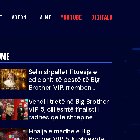
YOUTUBE
DIGITALB
T
VOTONI
LAJME
JME
Selin shpallet fituesja e
edicionit të pestë të Big
Brother VIP, rrëmben
çmimin e madh prej 100
Vendi i tretë në Big Brother
mijë eurosh
VIP 5, cili është finalisti i
radhës që lë shtëpinë
Finalja e madhe e Big
Brother VIP 5, kush është