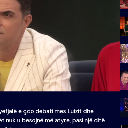
efjalë e çdo debati mes Luizit dhe
t nuk u besojnë më atyre, pasi një ditë