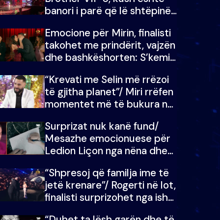
banori i parë që lë shtëpinë
dhe humb mundësinë për të
Emocione për Mirin, finalisti
fituar çmimin e madh
takohet me prindërit, vajzën
dhe bashkëshorten: S’kemi
ndonjë letër divorci apo jo?
“Krevati me Selin më rrëzoi
të gjitha planet”/ Miri rrëfen
momentet më të bukura në
shtëpinë e BB VIP: Do më
Surprizat nuk kanë fund/
mungojë zilja e mëngjesit
Mesazhe emocionuese për
kur…
Ledion Liçon nga nëna dhe
fëmijët e tij, moderatori nuk
“Shpresoj që familja ime të
i mban dot lotët: Nuk
jetë krenare”/ Rogerti në lot,
meritoj…
finalisti surprizohet nga ish-
banorët
“Duhet ta lësh garën dhe të