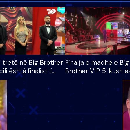
i tretë në Big Brother
Finalja e madhe e Big
cili është finalisti i
Brother VIP 5, kush ë
 që lë shtëpinë
banori i parë që lë sh
dhe humb mundësinë
të fituar çmimin e m