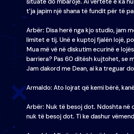
situatë do mbarojë. Ai vërtetë e ka h
t’ja japim një shana të fundit për të p
Arbër: Disa herë nga kjo studio, jam 
limitet e tij. Unë e kuptoj fjalën lojë, p
Mua më vë në diskutim ecurinë e lojës q
barriera? Pas 60 ditësh kujtohet, se m
Jam dakord me Dean, ai ka treguar dob
Armaldo: Ato lojrat që kemi bërë, kan
Arbër: Nuk të besoj dot. Ndoshta në d
nuk të besoj dot. Ti ke dashur vëmen