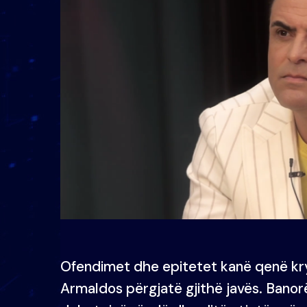
Ofendimet dhe epitetet kanë qenë kry
Armaldos përgjatë gjithë javës. Banorë