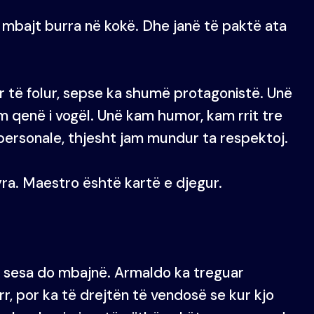
n mbajt burra në kokë. Dhe janë të paktë ata
 të folur, sepse ka shumë protagonistë. Unë
m qenë i vogël. Unë kam humor, kam rrit tre
personale, thjesht jam mundur ta respektoj.
ra. Maestro është kartë e djegur.
rë sesa do mbajnë. Armaldo ka treguar
rr, por ka të drejtën të vendosë se kur kjo