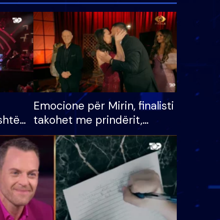
Emocione për Mirin, finalisti
shtë
takohet me prindërit,
tëpinë
vajzën dhe bashkëshorten:
 për
S’kemi ndonjë letër divorci
adh
apo jo?