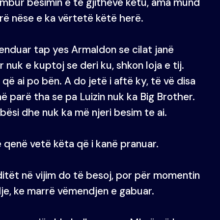
umbur besimin e të gjithëve këtu, ama mund
arë nëse e ka vërtetë këtë herë.
menduar tap yes Armaldon se cilat janë
or nuk e kuptoj se deri ku, shkon loja e tij.
ë ai po bën. A do jetë i aftë ky, të vë disa
ë parë tha se pa Luizin nuk ka Big Brother.
ësi dhe nuk ka më njeri besim te ai.
ë qenë vetë këta që i kanë pranuar.
itët në vijim do të besoj, por për momentin
dje, ke marrë vëmendjen e gabuar.