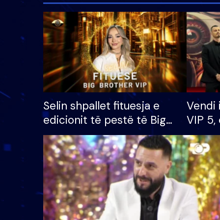
Selin shpallet fituesja e
Vendi 
edicionit të pestë të Big
VIP 5, 
Brother VIP, rrëmben
radhës
çmimin e madh prej 100
mijë eurosh