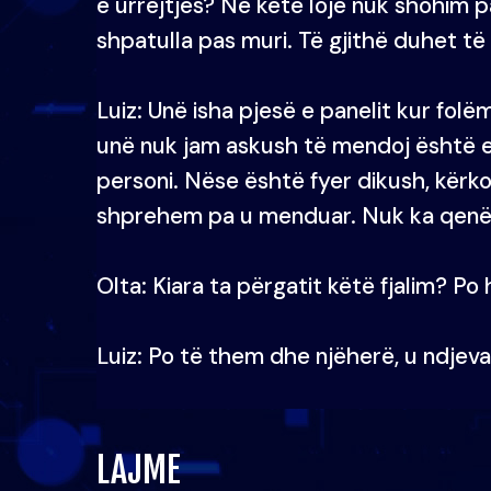
e urrejtjes? Në këtë lojë nuk shohim pa
shpatulla pas muri. Të gjithë duhet të 
Luiz: Unë isha pjesë e panelit kur folë
unë nuk jam askush të mendoj është e d
personi. Nëse është fyer dikush, kër
shprehem pa u menduar. Nuk ka qenë ky
Olta: Kiara ta përgatit këtë fjalim? Po
Luiz: Po të them dhe njëherë, u ndjeva
LAJME