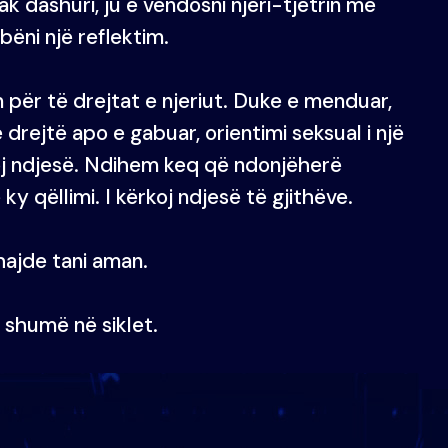
k dashuri, ju e vendosni njëri-tjetrin me
bëni një reflektim.
m për të drejtat e njeriut. Duke e menduar,
rejtë apo e gabuar, orientimi seksual i një
koj ndjesë. Ndihem keq që ndonjëherë
 qëllimi. I kërkoj ndjesë të gjithëve.
 hajde tani aman.
 shumë në siklet.