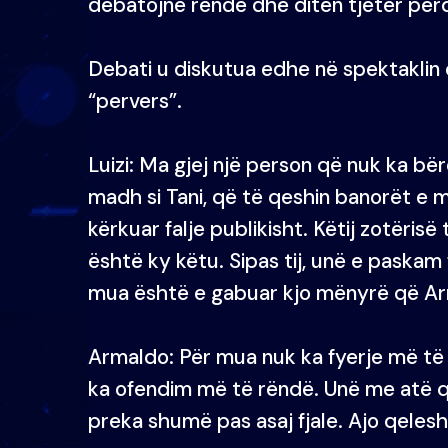
debatojnë rëndë dhe ditën tjetër për
Debati u diskutua edhe në spektaklin 
“pervers”.
Luizi: Ma gjej një person që nuk ka b
madh si Tani, që të qeshin banorët e m
kërkuar falje publikisht. Këtij zotëris
është ky këtu. Sipas tij, unë e paskam
mua është e gabuar kjo mënyrë që Arm
Armaldo: Për mua nuk ka fyerje më të 
ka ofendim më të rëndë. Unë me atë 
preka shumë pas asaj fjale. Ajo qeles