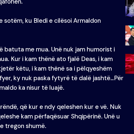
qafohen.
e sotëm, ku Bledi e cilësoi Armaldon
ërë batuta me mua. Unë nuk jam humorist i
ua. Kur i kam thënë ato fjalë Deas, i kam
ë tjetër këtu, i kam thënë sa i pëlqyeshëm
 fyer, ky nuk paska fytyrë të dalë jashtë…Për
aldo ka nisur të luajë.
rëndë, që kur e ndy qeleshen kur e vë. Nuk
qeleshe kam përfaqësuar Shqipërinë. Unë u
he tregon shumë.