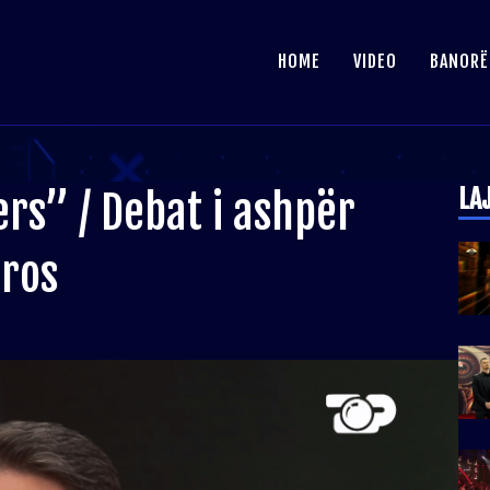
HOME
VIDEO
BANORË
LA
rs” / Debat i ashpër
tros