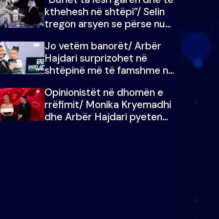
kthehesh në shtëpi”/ Selin
tregon arsyen se përse nuk
e dëgjoi fjalën e së ëmës:
Jo vetëm banorët/ Arbër
Doja ta çoja luftën time deri
Hajdari surprizohet në
në fund
shtëpinë më të famshme në
Shqipëri, opinionisti takohet
Opinionistët në dhomën e
me vajzën e tij
rrëfimit/ Monika Kryemadhi
dhe Arbër Hajdari pyeten
nga Ledion Liço: A do ta
zëvendësonit njëri-tjetrin?