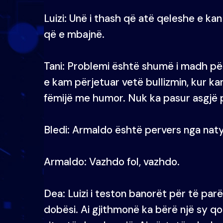
Luizi: Unë i thash që atë qeleshe e ka
që e mbajnë.
Tani: Problemi është shumë i madh për
e kam përjetuar vetë bullizmin, kur ka
fëmijë me humor. Nuk ka pasur asgjë 
Bledi: Armaldo është pervers nga naty
Armaldo: Vazhdo fol, vazhdo.
Dea: Luizi i teston banorët për të pa
dobësi. Ai gjithmonë ka bërë një sy qo