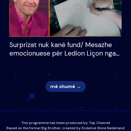
Surprizat nuk kanë fund/ Mesazhe
emocionuese për Ledion Liçon nga
nëna dhe fëmijët e tij, moderatori
nuk i mban dot lotët: Nuk meritoj…
më shumë →
This programme has been produced by:
Top Channel
Based on the format Big Brother, created by Endemol Shine Nederland