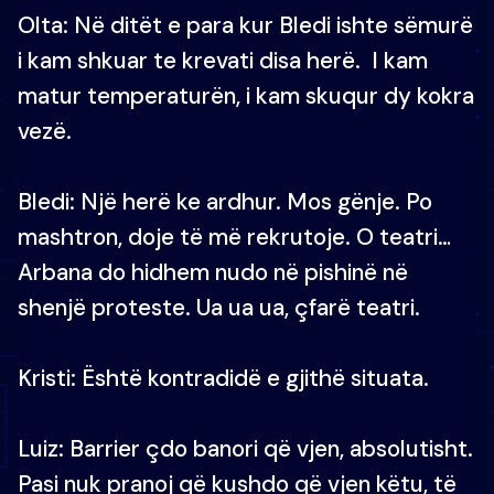
Olta: Në ditët e para kur Bledi ishte sëmurë
i kam shkuar te krevati disa herë. I kam
matur temperaturën, i kam skuqur dy kokra
vezë.
Bledi: Një herë ke ardhur. Mos gënje. Po
mashtron, doje të më rekrutoje. O teatri…
Arbana do hidhem nudo në pishinë në
shenjë proteste. Ua ua ua, çfarë teatri.
Kristi: Është kontradidë e gjithë situata.
Luiz: Barrier çdo banori që vjen, absolutisht.
Pasi nuk pranoj që kushdo që vjen këtu, të