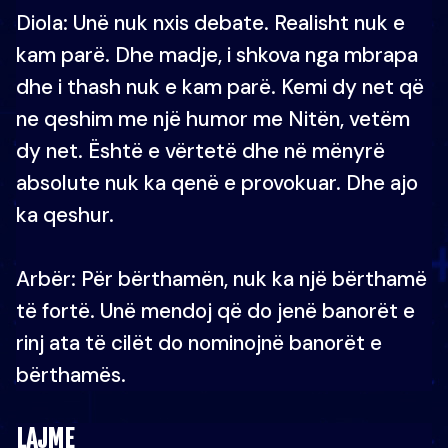
Diola: Unë nuk nxis debate. Realisht nuk e
kam parë. Dhe madje, i shkova nga mbrapa
dhe i thash nuk e kam parë. Kemi dy net që
ne qeshim me një humor me Nitën, vetëm
dy net. Është e vërtetë dhe në mënyrë
absolute nuk ka qenë e provokuar. Dhe ajo
ka qeshur.
Arbër: Për bërthamën, nuk ka një bërthamë
të fortë. Unë mendoj që do jenë banorët e
rinj ata të cilët do nominojnë banorët e
bërthamës.
LAJME