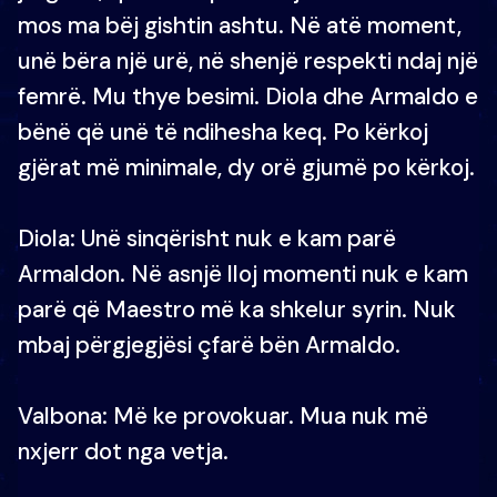
mos ma bëj gishtin ashtu. Në atë moment,
unë bëra një urë, në shenjë respekti ndaj një
femrë. Mu thye besimi. Diola dhe Armaldo e
bënë që unë të ndihesha keq. Po kërkoj
gjërat më minimale, dy orë gjumë po kërkoj.
Diola: Unë sinqërisht nuk e kam parë
Armaldon. Në asnjë lloj momenti nuk e kam
parë që Maestro më ka shkelur syrin. Nuk
mbaj përgjegjësi çfarë bën Armaldo.
Valbona: Më ke provokuar. Mua nuk më
nxjerr dot nga vetja.