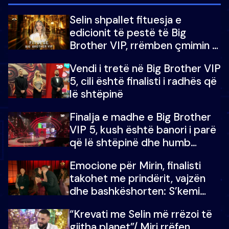
Selin shpallet fituesja e
edicionit të pestë të Big
Brother VIP, rrëmben çmimin e
madh prej 100 mijë eurosh
Vendi i tretë në Big Brother VIP
5, cili është finalisti i radhës që
lë shtëpinë
Finalja e madhe e Big Brother
VIP 5, kush është banori i parë
që lë shtëpinë dhe humb
mundësinë për të fituar
Emocione për Mirin, finalisti
çmimin e madh
takohet me prindërit, vajzën
dhe bashkëshorten: S’kemi
ndonjë letër divorci apo jo?
“Krevati me Selin më rrëzoi të
gjitha planet”/ Miri rrëfen