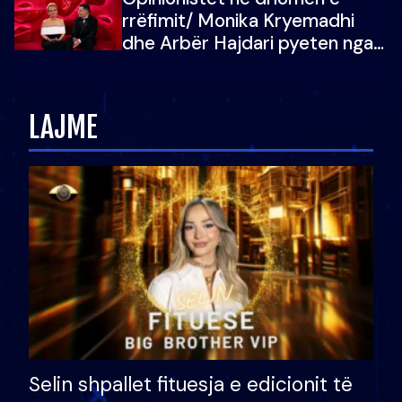
vajzën e tij
rrëfimit/ Monika Kryemadhi
dhe Arbër Hajdari pyeten nga
Ledion Liço: A do ta
zëvendësonit njëri-tjetrin?
LAJME
Selin shpallet fituesja e edicionit të