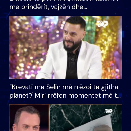
me prindërit, vajzën dhe
bashkëshorten: S’kemi ndonjë letër
divorci apo jo?
“Krevati me Selin më rrëzoi të gjitha
planet”/ Miri rrëfen momentet më të
bukura në shtëpinë e BB VIP: Do më
mungojë zilja e mëngjesit kur…