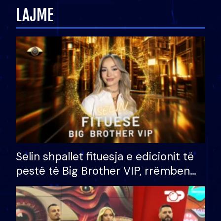
LAJME
Selin shpallet fituesja e edicionit të
pestë të Big Brother VIP, rrëmben
çmimin e madh prej 100 mijë eurosh