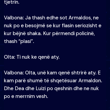
tjetrin.
Valbona: Ja thash edhe sot Armaldos, ne
nuk po e besojmë se kur flasin seriozisht e
kur bëjnë shaka. Kur përmendi policinë,
thash “plasi”.
Olta: Ti nuk ke qenë aty.
Valbona: Olta, unë kam qenë shtrirë aty. E
kam parë shumë të shqetësuar Armaldon.
Dhe Dea dhe Luizi po qeshnin dhe ne nuk
po e merrnim vesh.