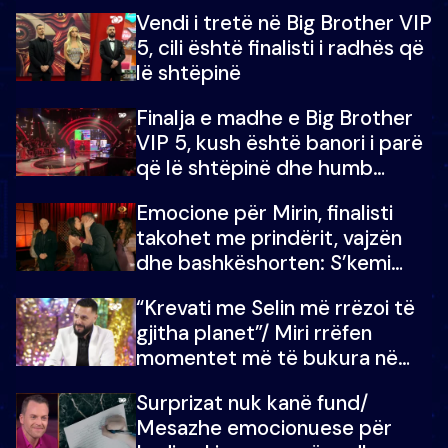
madh prej 100 mijë eurosh
Vendi i tretë në Big Brother VIP
5, cili është finalisti i radhës që
lë shtëpinë
Finalja e madhe e Big Brother
VIP 5, kush është banori i parë
që lë shtëpinë dhe humb
mundësinë për të fituar
Emocione për Mirin, finalisti
çmimin e madh
takohet me prindërit, vajzën
dhe bashkëshorten: S’kemi
ndonjë letër divorci apo jo?
“Krevati me Selin më rrëzoi të
gjitha planet”/ Miri rrëfen
momentet më të bukura në
shtëpinë e BB VIP: Do më
Surprizat nuk kanë fund/
mungojë zilja e mëngjesit kur…
Mesazhe emocionuese për