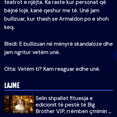
teatrot e njëjta. Ka raste kur personat që
bëjnë lojë, kanë qeshur me të. Unë jam
bullizuar, kur thash se Armaldon po e shoh
keq.
Bledi: E bullizuan në mënyrë skandaloze dhe
jam ngritur vetëm unë.
Olta: Vetëm ti? Kam reaguar edhe unë.
LAJME
Selin shpallet fituesja e
edicionit të pestë të Big
Brother VIP, rrëmben çmimin e