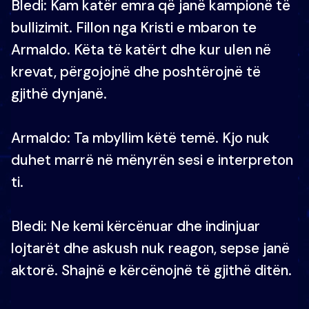
Bledi: Kam katër emra që janë kampionë të
bullizimit. Fillon nga Kristi e mbaron te
Armaldo. Këta të katërt dhe kur ulen në
krevat, përgojojnë dhe poshtërojnë të
gjithë dynjanë.
Armaldo: Ta mbyllim këtë temë. Kjo nuk
duhet marrë në mënyrën sesi e interpreton
ti.
Bledi: Ne kemi kërcënuar dhe indinjuar
lojtarët dhe askush nuk reagon, sepse janë
aktorë. Shajnë e kërcënojnë të gjithë ditën.