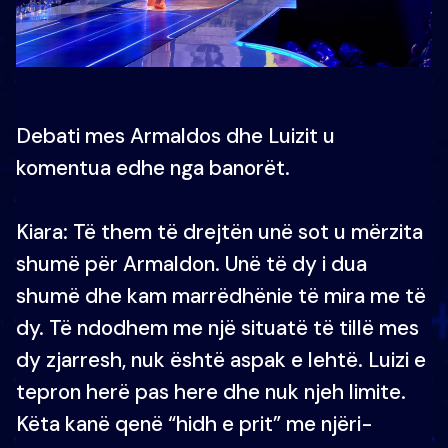
Debati mes Armaldos dhe Luizit u
komentua edhe nga banorët.
Kiara: Të them të drejtën unë sot u mërzita
shumë për Armaldon. Unë të dy i dua
shumë dhe kam marrëdhënie të mira me të
dy. Të ndodhem me një situatë të tillë mes
dy zjarresh, nuk është aspak e lehtë. Luizi e
tepron herë pas here dhe nuk njeh limite.
Këta kanë qenë “hidh e prit” me njëri-