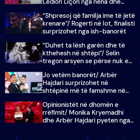
Ledion Liçon nga nëna dhe
fëmijët e tij, moderatori nuk i
“Shpresoj që familja ime të jetë
mban dot lotët: Nuk meritoj…
krenare”/ Rogerti në lot, finalisti
surprizohet nga ish-banorët
“Duhet ta lësh garën dhe të
kthehesh në shtëpi”/ Selin
tregon arsyen se përse nuk e
dëgjoi fjalën e së ëmës: Doja ta
Jo vetëm banorët/ Arbër
çoja luftën time deri në fund
Hajdari surprizohet në
shtëpinë më të famshme në
Shqipëri, opinionisti takohet me
Opinionistët në dhomën e
vajzën e tij
rrëfimit/ Monika Kryemadhi
dhe Arbër Hajdari pyeten nga
Ledion Liço: A do ta
zëvendësonit njëri-tjetrin?