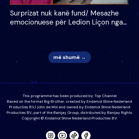
Surprizat nuk kanë fund/ Mesazhe
emocionuese për Ledion Liçon nga
nëna dhe fëmijët e tij, moderatori
nuk i mban dot lotët: Nuk meritoj…
më shumë →
This programme has been produced by:
Top Channel
Based on the format Big Brother, created by Endemol Shine Nederland
Producties B.V./John de Mol and owned by Endemol Shine Nederland
Producties BV., part of the Banijay Group, distributed by Banijay Rights.
Copyright © Endamol Shine Nederland Producties B.V.