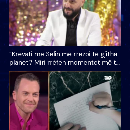
“Krevati me Selin më rrëzoi të gjitha
planet”/ Miri rrëfen momentet më të
bukura në shtëpinë e BB VIP: Do më
mungojë zilja e mëngjesit kur…