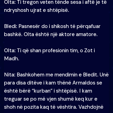
Olta: Ti tregon veten tënde sesa i aftë je të
ndryshosh ujrat e shtëpisë.
Bledi: Pasnesër do i shikosh të përqafuar
bashkë. Olta është një aktore amatore.
Olta: Ti që shan profesionin tim, o Zot i
Madh.
Nita: Bashkohem me mendimin e Bledit. Unë
para disa ditëve i kam thënë Armaldos se
është bërë “kurban” i shtëpisë. I kam
treguar se po më vjen shumë keq kur e
shoh në pozita kaq të vështira. Vazhdojnë