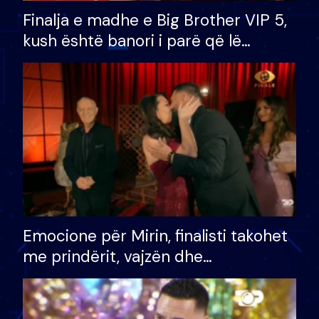
Finalja e madhe e Big Brother VIP 5,
kush është banori i parë që lë
shtëpinë dhe humb mundësinë për
të fituar çmimin e madh
Emocione për Mirin, finalisti takohet
me prindërit, vajzën dhe
bashkëshorten: S’kemi ndonjë letër
divorci apo jo?