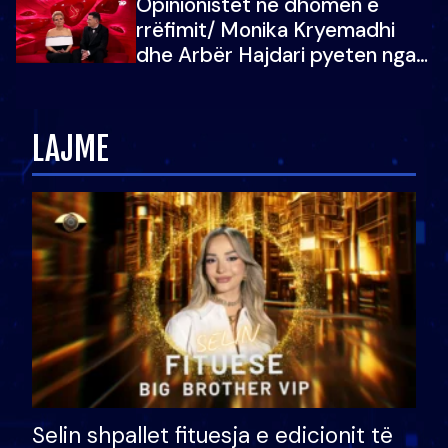
Opinionistët në dhomën e
vajzën e tij
rrëfimit/ Monika Kryemadhi
dhe Arbër Hajdari pyeten nga
Ledion Liço: A do ta
zëvendësonit njëri-tjetrin?
LAJME
Selin shpallet fituesja e edicionit të