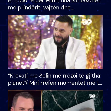
Emocione për Mirin, finalisti takohet
me prindërit, vajzën dhe
bashkëshorten: S’kemi ndonjë letër
divorci apo jo?
“Krevati me Selin më rrëzoi të gjitha
planet”/ Miri rrëfen momentet më të
bukura në shtëpinë e BB VIP: Do më
mungojë zilja e mëngjesit kur…