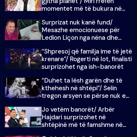
gjitha planet”/ Miri rrëfen
momentet më të bukura në
shtëpinë e BB VIP: Do më
Surprizat nuk kanë fund/
mungojë zilja e mëngjesit kur…
Mesazhe emocionuese për
Ledion Liçon nga nëna dhe
fëmijët e tij, moderatori nuk i
“Shpresoj që familja ime të jetë
mban dot lotët: Nuk meritoj…
krenare”/ Rogerti në lot, finalisti
surprizohet nga ish-banorët
“Duhet ta lësh garën dhe të
kthehesh në shtëpi”/ Selin
tregon arsyen se përse nuk e
dëgjoi fjalën e së ëmës: Doja ta
Jo vetëm banorët/ Arbër
çoja luftën time deri në fund
Hajdari surprizohet në
shtëpinë më të famshme në
Shqipëri, opinionisti takohet me