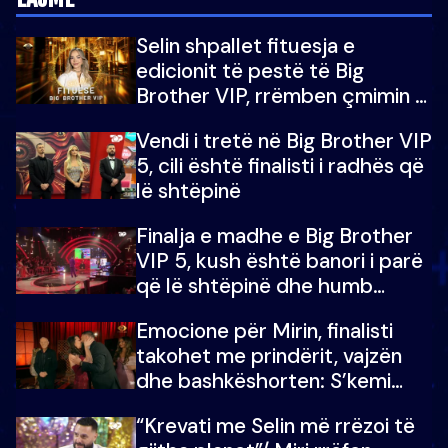
Selin shpallet fituesja e
edicionit të pestë të Big
Brother VIP, rrëmben çmimin e
madh prej 100 mijë eurosh
Vendi i tretë në Big Brother VIP
5, cili është finalisti i radhës që
lë shtëpinë
Finalja e madhe e Big Brother
VIP 5, kush është banori i parë
që lë shtëpinë dhe humb
mundësinë për të fituar
Emocione për Mirin, finalisti
çmimin e madh
takohet me prindërit, vajzën
dhe bashkëshorten: S’kemi
ndonjë letër divorci apo jo?
“Krevati me Selin më rrëzoi të