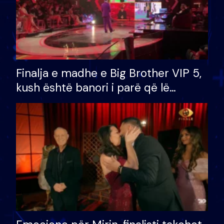
Finalja e madhe e Big Brother VIP 5,
kush është banori i parë që lë
shtëpinë dhe humb mundësinë për
të fituar çmimin e madh