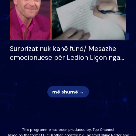
Surprizat nuk kanë fund/ Mesazhe
emocionuese për Ledion Liçon nga
nëna dhe fëmijët e tij, moderatori
nuk i mban dot lotët: Nuk meritoj…
më shumë →
This programme has been produced by:
Top Channel
Based on the format Big Brother, created by Endemol Shine Nederland