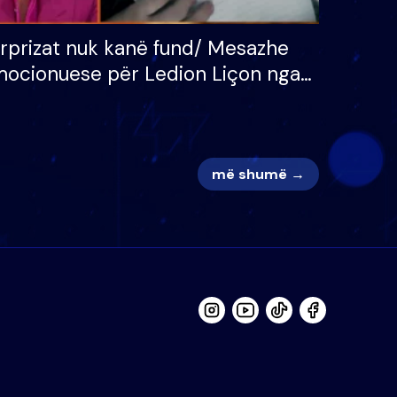
rprizat nuk kanë fund/ Mesazhe
ocionuese për Ledion Liçon nga
na dhe fëmijët e tij, moderatori
k i mban dot lotët: Nuk meritoj…
më shumë →