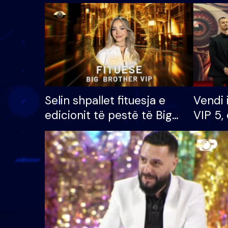
Selin shpallet fituesja e
Vendi 
edicionit të pestë të Big
VIP 5, 
Brother VIP, rrëmben
radhës
çmimin e madh prej 100
mijë eurosh