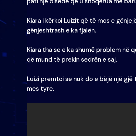
pati një bisedë që u shoqërua me bat
Kiara i kërkoi Luizit që të mos e gënjej
gënjeshtrash e ka fjalën.
Kiara tha se e ka shumë problem në qo
që mund të prekin sedrën e saj.
Luizi premtoi se nuk do e bëjë një gjë 
mes tyre.