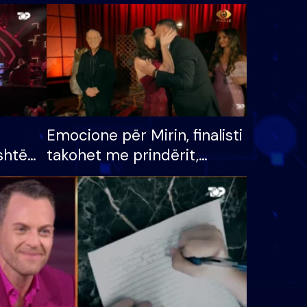
Emocione për Mirin, finalisti
shtë
takohet me prindërit,
tëpinë
vajzën dhe bashkëshorten:
 për
S’kemi ndonjë letër divorci
adh
apo jo?