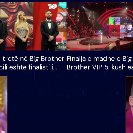
i tretë në Big Brother
Finalja e madhe e Big
cili është finalisti i
Brother VIP 5, kush ë
 që lë shtëpinë
banori i parë që lë sh
dhe humb mundësinë
të fituar çmimin e m