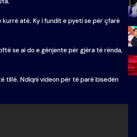
uta.
ë kurrë atë. Ky i fundit e pyeti se për çfarë
ftë se ai do e gënjente për gjëra të rënda,
të tillë. Ndiqni videon për të parë bisedën