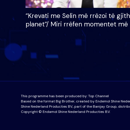
“Krevati me Selin më rrëzoi të gjit
planet”/ Miri rrëfen momentet më 
bukura në shtëpinë e BB VIP: Do 
mungojë zilja e mëngjesit kur…
This programme has been produced by:
Top Channel
Based on the format Big Brother, created by Endemol Shine Nede
Shine Nederland Producties BV., part of the Banijay Group, distrib
Copyright © Endamol Shine Nederland Producties B.V.