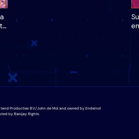
ha
Su
të
em
më
në
nu
rland Producties B.V./John de Mol and owned by Endemol
uted by Banijay Rights.