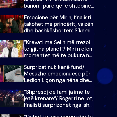
banori i parë që lë shtëpinë
dhe humb mundësinë për të
Emocione për Mirin, finalisti
fituar çmimin e madh
takohet me prindërit, vajzën
dhe bashkëshorten: S’kemi
ndonjë letër divorci apo jo?
“Krevati me Selin më rrëzoi
të gjitha planet”/ Miri rrëfen
momentet më të bukura në
shtëpinë e BB VIP: Do më
Surprizat nuk kanë fund/
mungojë zilja e mëngjesit
Mesazhe emocionuese për
kur…
Ledion Liçon nga nëna dhe
fëmijët e tij, moderatori nuk
“Shpresoj që familja ime të
i mban dot lotët: Nuk
jetë krenare”/ Rogerti në lot,
meritoj…
finalisti surprizohet nga ish-
banorët
“Duhet ta lësh garën dhe të