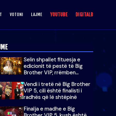
YOUTUBE
DIGITALB
T
VOTONI
LAJME
JME
Selin shpallet fituesja e
edicionit të pestë të Big
Brother VIP, rrëmben
çmimin e madh prej 100
Vendi i tretë në Big Brother
mijë eurosh
VIP 5, cili është finalisti i
radhës që lë shtëpinë
Finalja e madhe e Big
Brother VIP 5, kush është