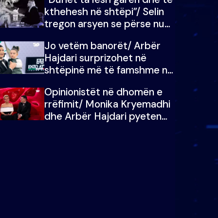
kthehesh në shtëpi”/ Selin
tregon arsyen se përse nuk
e dëgjoi fjalën e së ëmës:
Jo vetëm banorët/ Arbër
Doja ta çoja luftën time deri
Hajdari surprizohet në
në fund
shtëpinë më të famshme në
Shqipëri, opinionisti takohet
Opinionistët në dhomën e
me vajzën e tij
rrëfimit/ Monika Kryemadhi
dhe Arbër Hajdari pyeten
nga Ledion Liço: A do ta
zëvendësonit njëri-tjetrin?