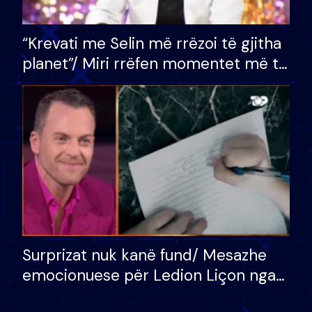
“Krevati me Selin më rrëzoi të gjitha
planet”/ Miri rrëfen momentet më të
bukura në shtëpinë e BB VIP: Do më
mungojë zilja e mëngjesit kur…
Surprizat nuk kanë fund/ Mesazhe
emocionuese për Ledion Liçon nga
nëna dhe fëmijët e tij, moderatori