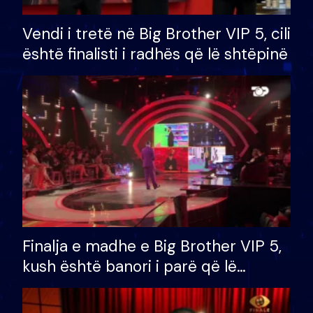
Vendi i tretë në Big Brother VIP 5, cili
është finalisti i radhës që lë shtëpinë
Finalja e madhe e Big Brother VIP 5,
kush është banori i parë që lë
shtëpinë dhe humb mundësinë për
të fituar çmimin e madh