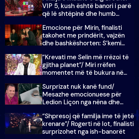
VIP 5, kush është banori i parë
që lë shtëpinë dhe humb
mundësinë për të fituar
Emocione për Mirin, finalisti
çmimin e madh
takohet me prindërit, vajzën
dhe bashkëshorten: S’kemi
ndonjë letër divorci apo jo?
“Krevati me Selin më rrëzoi të
gjitha planet”/ Miri rrëfen
momentet më të bukura në
shtëpinë e BB VIP: Do më
Surprizat nuk kanë fund/
mungojë zilja e mëngjesit kur…
Mesazhe emocionuese për
Ledion Liçon nga nëna dhe
fëmijët e tij, moderatori nuk i
“Shpresoj që familja ime të jetë
mban dot lotët: Nuk meritoj…
krenare”/ Rogerti në lot, finalisti
surprizohet nga ish-banorët