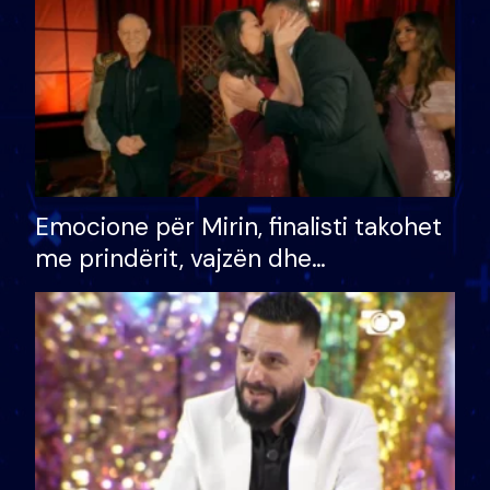
Emocione për Mirin, finalisti takohet
me prindërit, vajzën dhe
bashkëshorten: S’kemi ndonjë letër
divorci apo jo?