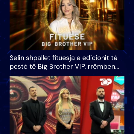
Selin shpallet fituesja e edicionit të
pestë të Big Brother VIP, rrëmben
çmimin e madh prej 100 mijë eurosh