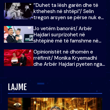
“Duhet ta lësh garën dhe të
kthehesh në shtëpi”/ Selin
tregon arsyen se përse nuk e
dëgjoi fjalën e së ëmës: Doja ta
Jo vetëm banorët/ Arbër
çoja luftën time deri në fund
Hajdari surprizohet në
shtëpinë më të famshme në
Shqipëri, opinionisti takohet me
Opinionistët në dhomën e
vajzën e tij
rrëfimit/ Monika Kryemadhi
dhe Arbër Hajdari pyeten nga
Ledion Liço: A do ta
zëvendësonit njëri-tjetrin?
LAJME