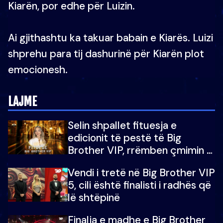
Kiarën, por edhe për Luizin.
Ai gjithashtu ka takuar babain e Kiarës. Luizi
shprehu para tij dashurinë për Kiarën plot
emocionesh.
LAJME
Selin shpallet fituesja e
edicionit të pestë të Big
Brother VIP, rrëmben çmimin e
madh prej 100 mijë eurosh
Vendi i tretë në Big Brother VIP
5, cili është finalisti i radhës që
lë shtëpinë
Finalja e madhe e Big Brother