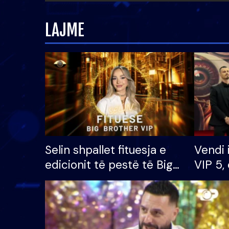
LAJME
Selin shpallet fituesja e
Vendi 
edicionit të pestë të Big
VIP 5, 
Brother VIP, rrëmben
radhës
çmimin e madh prej 100
mijë eurosh