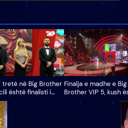
i tretë në Big Brother
Finalja e madhe e Big
cili është finalisti i
Brother VIP 5, kush ë
 që lë shtëpinë
banori i parë që lë sh
dhe humb mundësinë
të fituar çmimin e m