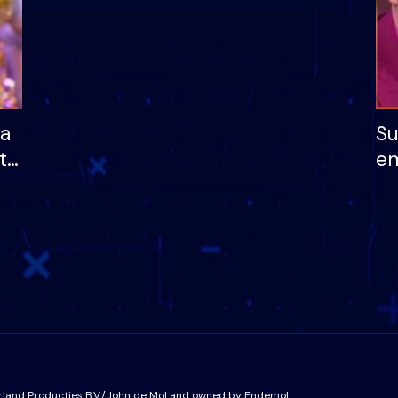
ha
Su
të
em
më
në
nu
rland Producties B.V./John de Mol and owned by Endemol