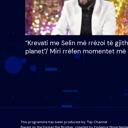
“Krevati me Selin më rrëzoi të gjit
planet”/ Miri rrëfen momentet më 
bukura në shtëpinë e BB VIP: Do 
mungojë zilja e mëngjesit kur…
This programme has been produced by:
Top Channel
Based on the format Big Brother, created by Endemol Shine Nede