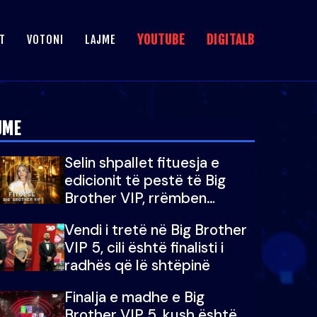
YOUTUBE
DIGITALB
T
VOTONI
LAJME
JME
Selin shpallet fituesja e
edicionit të pestë të Big
Brother VIP, rrëmben
çmimin e madh prej 100
Vendi i tretë në Big Brother
mijë eurosh
VIP 5, cili është finalisti i
radhës që lë shtëpinë
Finalja e madhe e Big
Brother VIP 5, kush është