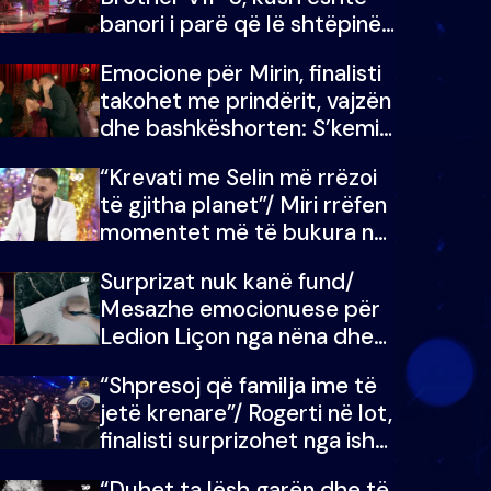
banori i parë që lë shtëpinë
dhe humb mundësinë për të
Emocione për Mirin, finalisti
fituar çmimin e madh
takohet me prindërit, vajzën
dhe bashkëshorten: S’kemi
ndonjë letër divorci apo jo?
“Krevati me Selin më rrëzoi
të gjitha planet”/ Miri rrëfen
momentet më të bukura në
shtëpinë e BB VIP: Do më
Surprizat nuk kanë fund/
mungojë zilja e mëngjesit
Mesazhe emocionuese për
kur…
Ledion Liçon nga nëna dhe
fëmijët e tij, moderatori nuk
“Shpresoj që familja ime të
i mban dot lotët: Nuk
jetë krenare”/ Rogerti në lot,
meritoj…
finalisti surprizohet nga ish-
banorët
“Duhet ta lësh garën dhe të