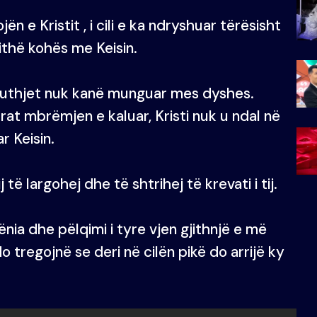
jën e Kristit , i cili e ka ndryshuar tërësisht
jithë kohës me Keisin.
 puthjet nuk kanë munguar mes dyshes.
rat mbrëmjen e kaluar, Kristi nuk u ndal në
 Keisin.
j të largohej dhe të shtrihej të krevati i tij.
nia dhe pëlqimi i tyre vjen gjithnjë e më
o tregojnë se deri në cilën pikë do arrijë ky