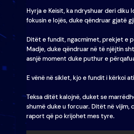
Hyrja e Keisit, ka ndryshuar deri diku lo
fokusin e lojës, duke qëndruar gjatë g
Ditët e fundit, ngacmimet, prekjet e
Madje, duke qëndruar në të njëjtin sht
asnjë moment duke puthur e përqafuar
E vënë në siklet, kjo e fundit i kërkoi ati
Teksa ditët kalojnë, duket se marrëdhë
shumë duke u forcuar. Ditët në vijim, d
raport që po krijohet mes tyre.