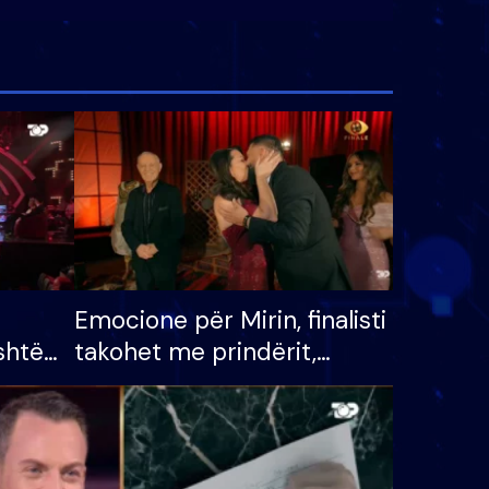
Emocione për Mirin, finalisti
shtë
takohet me prindërit,
tëpinë
vajzën dhe bashkëshorten:
 për
S’kemi ndonjë letër divorci
adh
apo jo?