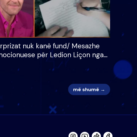
rprizat nuk kanë fund/ Mesazhe
ocionuese për Ledion Liçon nga
na dhe fëmijët e tij, moderatori
k i mban dot lotët: Nuk meritoj…
më shumë →