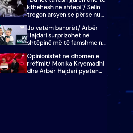
kthehesh në shtëpi”/ Selin
tregon arsyen se përse nuk
e dëgjoi fjalën e së ëmës:
Jo vetëm banorët/ Arbër
Doja ta çoja luftën time deri
Hajdari surprizohet në
në fund
shtëpinë më të famshme në
Shqipëri, opinionisti takohet
Opinionistët në dhomën e
me vajzën e tij
rrëfimit/ Monika Kryemadhi
dhe Arbër Hajdari pyeten
nga Ledion Liço: A do ta
zëvendësonit njëri-tjetrin?