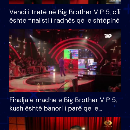
Vendi i tretë në Big Brother VIP 5, cili
është finalisti i radhës që lë shtëpinë
Finalja e madhe e Big Brother VIP 5,
kush është banori i parë që lë
shtëpinë dhe humb mundësinë për
të fituar çmimin e madh