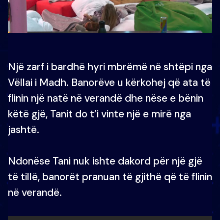
Një zarf i bardhë hyri mbrëmë në shtëpi nga
Vëllai i Madh. Banorëve u kërkohej që ata të
flinin një natë në verandë dhe nëse e bënin
këtë gjë, Tanit do t’i vinte një e mirë nga
jashtë.
Ndonëse Tani nuk ishte dakord për një gjë
të tillë, banorët pranuan të gjithë që të flinin
në verandë.