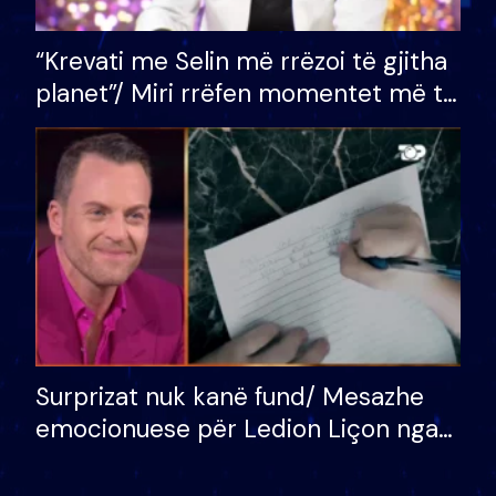
“Krevati me Selin më rrëzoi të gjitha
planet”/ Miri rrëfen momentet më të
bukura në shtëpinë e BB VIP: Do më
mungojë zilja e mëngjesit kur…
Surprizat nuk kanë fund/ Mesazhe
emocionuese për Ledion Liçon nga
nëna dhe fëmijët e tij, moderatori
nuk i mban dot lotët: Nuk meritoj…