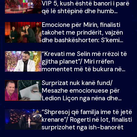
VIP 5, kush është banori i parë
që lë shtëpinë dhe humb
mundësinë për të fituar
Emocione për Mirin, finalisti
çmimin e madh
takohet me prindërit, vajzën
dhe bashkëshorten: S’kemi
ndonjë letër divorci apo jo?
“Krevati me Selin më rrëzoi të
gjitha planet”/ Miri rrëfen
momentet më të bukura në
shtëpinë e BB VIP: Do më
Surprizat nuk kanë fund/
mungojë zilja e mëngjesit kur…
Mesazhe emocionuese për
Ledion Liçon nga nëna dhe
fëmijët e tij, moderatori nuk i
“Shpresoj që familja ime të jetë
mban dot lotët: Nuk meritoj…
krenare”/ Rogerti në lot, finalisti
surprizohet nga ish-banorët