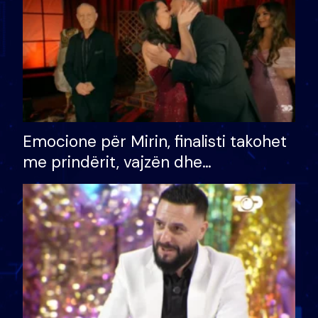
Emocione për Mirin, finalisti takohet
me prindërit, vajzën dhe
bashkëshorten: S’kemi ndonjë letër
divorci apo jo?