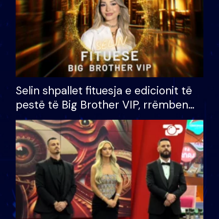
Selin shpallet fituesja e edicionit të
pestë të Big Brother VIP, rrëmben
çmimin e madh prej 100 mijë eurosh