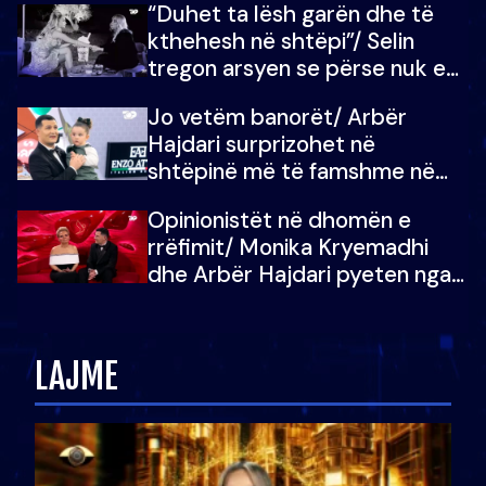
“Duhet ta lësh garën dhe të
kthehesh në shtëpi”/ Selin
tregon arsyen se përse nuk e
dëgjoi fjalën e së ëmës: Doja ta
Jo vetëm banorët/ Arbër
çoja luftën time deri në fund
Hajdari surprizohet në
shtëpinë më të famshme në
Shqipëri, opinionisti takohet me
Opinionistët në dhomën e
vajzën e tij
rrëfimit/ Monika Kryemadhi
dhe Arbër Hajdari pyeten nga
Ledion Liço: A do ta
zëvendësonit njëri-tjetrin?
LAJME