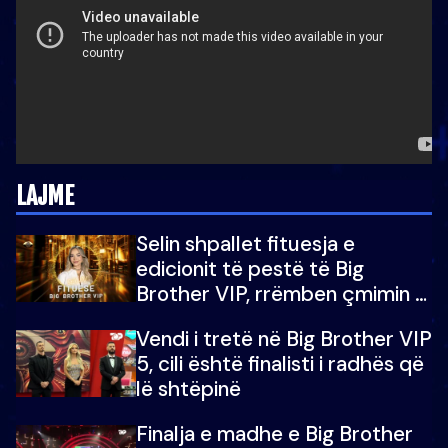
LAJME
Selin shpallet fituesja e
edicionit të pestë të Big
Brother VIP, rrëmben çmimin e
madh prej 100 mijë eurosh
Vendi i tretë në Big Brother VIP
5, cili është finalisti i radhës që
lë shtëpinë
Finalja e madhe e Big Brother