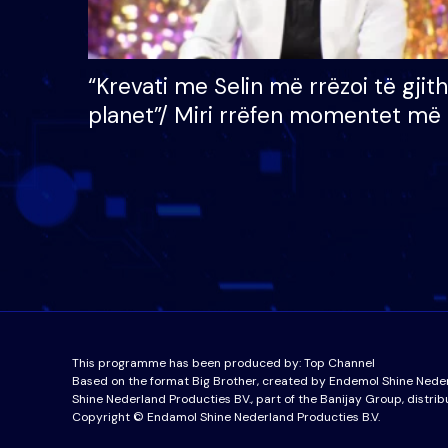
“Krevati me Selin më rrëzoi të gjit
planet”/ Miri rrëfen momentet më 
bukura në shtëpinë e BB VIP: Do 
mungojë zilja e mëngjesit kur…
This programme has been produced by:
Top Channel
Based on the format Big Brother, created by Endemol Shine Nede
Shine Nederland Producties BV., part of the Banijay Group, distrib
Copyright © Endamol Shine Nederland Producties B.V.