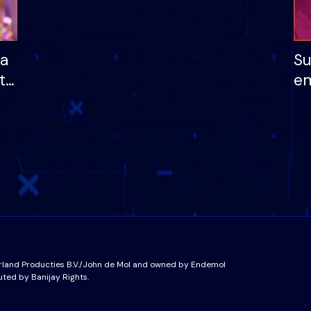
ha
Su
të
em
më
në
nu
rland Producties B.V./John de Mol and owned by Endemol
uted by Banijay Rights.