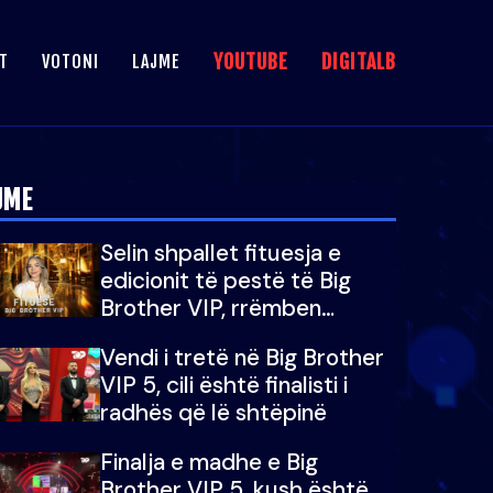
YOUTUBE
DIGITALB
T
VOTONI
LAJME
JME
Selin shpallet fituesja e
edicionit të pestë të Big
Brother VIP, rrëmben
çmimin e madh prej 100
Vendi i tretë në Big Brother
mijë eurosh
VIP 5, cili është finalisti i
radhës që lë shtëpinë
Finalja e madhe e Big
Brother VIP 5, kush është