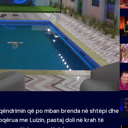
qëndrimin që po mban brenda në shtëpi dhe
oqërua me Luizin, pastaj doli në krah të