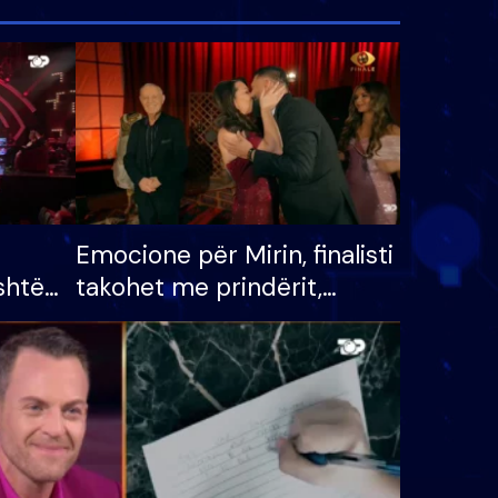
Emocione për Mirin, finalisti
shtë
takohet me prindërit,
tëpinë
vajzën dhe bashkëshorten:
 për
S’kemi ndonjë letër divorci
adh
apo jo?