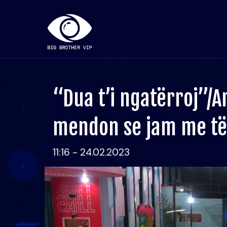
“Dua t’i ngatërroj”/A
mendon se jam me të
11:16 - 24.02.2023