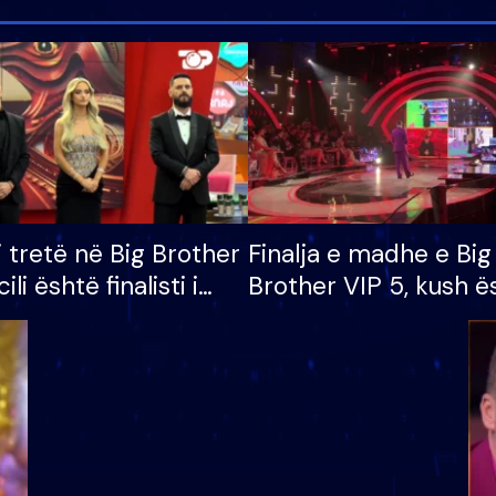
i tretë në Big Brother
Finalja e madhe e Big
cili është finalisti i
Brother VIP 5, kush ë
 që lë shtëpinë
banori i parë që lë sh
dhe humb mundësinë
të fituar çmimin e m