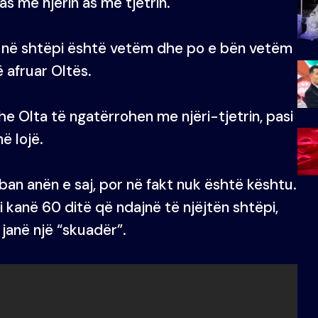
s me njërin as me tjetrin.
e në shtëpi është vetëm dhe po e bën vetëm
ë afruar Oltës.
he Olta të ngatërrohen me njëri-tjetrin, pasi
ë lojë.
an anën e saj, por në fakt nuk është kështu.
si kanë 60 ditë që ndajnë të njëjtën shtëpi,
 janë një “skuadër”.