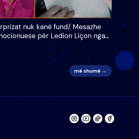
rprizat nuk kanë fund/ Mesazhe
ocionuese për Ledion Liçon nga
na dhe fëmijët e tij, moderatori
k i mban dot lotët: Nuk meritoj…
më shumë →