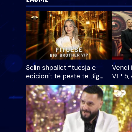
Selin shpallet fituesja e
Vendi 
edicionit të pestë të Big
VIP 5, 
Brother VIP, rrëmben
radhës
çmimin e madh prej 100
mijë eurosh