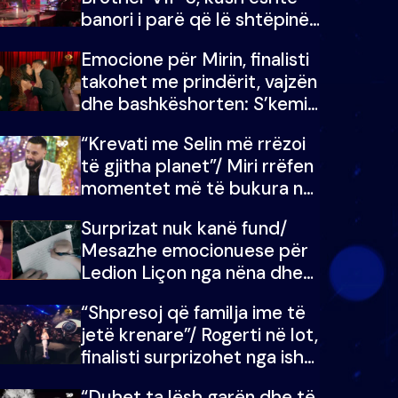
banori i parë që lë shtëpinë
dhe humb mundësinë për të
Emocione për Mirin, finalisti
fituar çmimin e madh
takohet me prindërit, vajzën
dhe bashkëshorten: S’kemi
ndonjë letër divorci apo jo?
“Krevati me Selin më rrëzoi
të gjitha planet”/ Miri rrëfen
momentet më të bukura në
shtëpinë e BB VIP: Do më
Surprizat nuk kanë fund/
mungojë zilja e mëngjesit
Mesazhe emocionuese për
kur…
Ledion Liçon nga nëna dhe
fëmijët e tij, moderatori nuk
“Shpresoj që familja ime të
i mban dot lotët: Nuk
jetë krenare”/ Rogerti në lot,
meritoj…
finalisti surprizohet nga ish-
banorët
“Duhet ta lësh garën dhe të