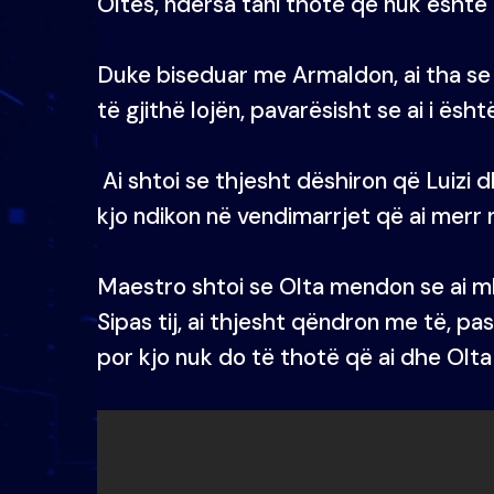
Oltës, ndërsa tani thotë që nuk është a
Duke biseduar me Armaldon, ai tha s
të gjithë lojën, pavarësisht se ai i ësht
Ai shtoi se thjesht dëshiron që Luizi d
kjo ndikon në vendimarrjet që ai merr n
Maestro shtoi se Olta mendon se ai mb
Sipas tij, ai thjesht qëndron me të, pa
por kjo nuk do të thotë që ai dhe Olta