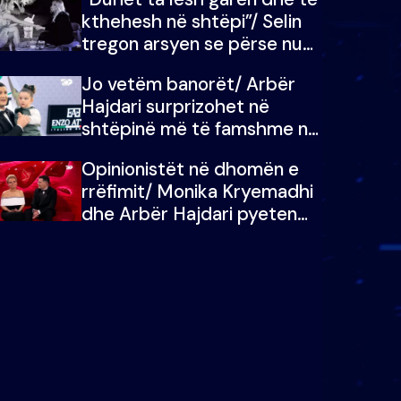
kthehesh në shtëpi”/ Selin
tregon arsyen se përse nuk
e dëgjoi fjalën e së ëmës:
Jo vetëm banorët/ Arbër
Doja ta çoja luftën time deri
Hajdari surprizohet në
në fund
shtëpinë më të famshme në
Shqipëri, opinionisti takohet
Opinionistët në dhomën e
me vajzën e tij
rrëfimit/ Monika Kryemadhi
dhe Arbër Hajdari pyeten
nga Ledion Liço: A do ta
zëvendësonit njëri-tjetrin?