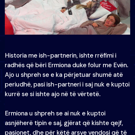
Historia me ish-partnerin, ishte rrëfimi i
radhës që bëri Ermiona duke folur me Evën.
Ajo u shpreh se e ka përjetuar shumë atë
periudhë, pasi ish-partneri i saj nuk e kuptoi
kurrë se si ishte ajo në të vërtetë.
Ermiona u shpreh se ai nuk e kuptoi
asnjëherë tipin e saj, gjërat që kishte qejf,
pasionet, dhe për këtë arsye vendosi që të