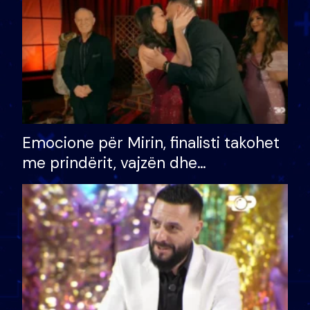
Emocione për Mirin, finalisti takohet
me prindërit, vajzën dhe
bashkëshorten: S’kemi ndonjë letër
divorci apo jo?