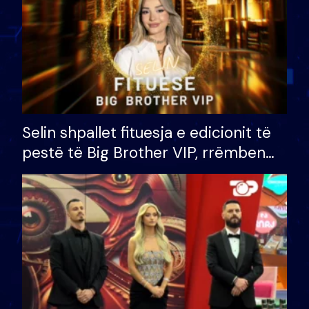
Selin shpallet fituesja e edicionit të
pestë të Big Brother VIP, rrëmben
çmimin e madh prej 100 mijë eurosh