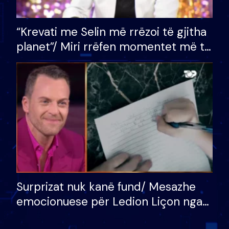
“Krevati me Selin më rrëzoi të gjitha
planet”/ Miri rrëfen momentet më të
bukura në shtëpinë e BB VIP: Do më
mungojë zilja e mëngjesit kur…
Surprizat nuk kanë fund/ Mesazhe
emocionuese për Ledion Liçon nga
nëna dhe fëmijët e tij, moderatori