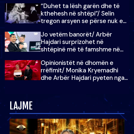
“Duhet ta lësh garën dhe të
kthehesh në shtëpi”/ Selin
tregon arsyen se përse nuk e
dëgjoi fjalën e së ëmës: Doja ta
Jo vetëm banorët/ Arbër
çoja luftën time deri në fund
Hajdari surprizohet në
shtëpinë më të famshme në
Shqipëri, opinionisti takohet me
Opinionistët në dhomën e
vajzën e tij
rrëfimit/ Monika Kryemadhi
dhe Arbër Hajdari pyeten nga
Ledion Liço: A do ta
zëvendësonit njëri-tjetrin?
LAJME