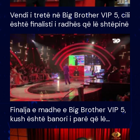
Vendi i tretë në Big Brother VIP 5, cili
është finalisti i radhës që lë shtëpinë
Finalja e madhe e Big Brother VIP 5,
kush është banori i parë që lë
shtëpinë dhe humb mundësinë për
të fituar çmimin e madh