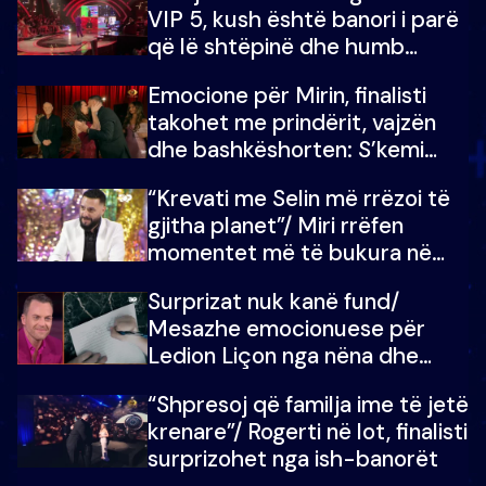
VIP 5, kush është banori i parë
që lë shtëpinë dhe humb
mundësinë për të fituar
Emocione për Mirin, finalisti
çmimin e madh
takohet me prindërit, vajzën
dhe bashkëshorten: S’kemi
ndonjë letër divorci apo jo?
“Krevati me Selin më rrëzoi të
gjitha planet”/ Miri rrëfen
momentet më të bukura në
shtëpinë e BB VIP: Do më
Surprizat nuk kanë fund/
mungojë zilja e mëngjesit kur…
Mesazhe emocionuese për
Ledion Liçon nga nëna dhe
fëmijët e tij, moderatori nuk i
“Shpresoj që familja ime të jetë
mban dot lotët: Nuk meritoj…
krenare”/ Rogerti në lot, finalisti
surprizohet nga ish-banorët