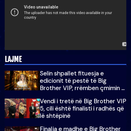
LAJME
Selin shpallet fituesja e
edicionit të pestë të Big
Brother VIP, rrëmben çmimin e
madh prej 100 mijë eurosh
Vendi i tretë në Big Brother VIP
5, cili është finalisti i radhës që
lë shtëpinë
Finalja e madhe e Big Brother