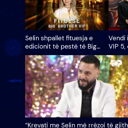
Selin shpallet fituesja e
Vendi 
edicionit të pestë të Big
VIP 5, 
Brother VIP, rrëmben
radhës
çmimin e madh prej 100
mijë eurosh
“Krevati me Selin më rrëzoi të gjit