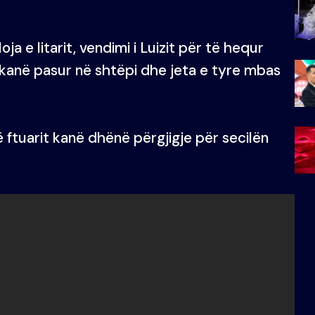
ja e litarit, vendimi i Luizit për të hequr
 kanë pasur në shtëpi dhe jeta e tyre mbas
të ftuarit kanë dhënë përgjigje për secilën