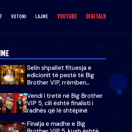
YOUTUBE
DIGITALB
T
VOTONI
LAJME
JME
Selin shpallet fituesja e
edicionit të pestë të Big
Brother VIP, rrëmben
çmimin e madh prej 100
Vendi i tretë në Big Brother
mijë eurosh
VIP 5, cili është finalisti i
radhës që lë shtëpinë
Finalja e madhe e Big
Brother VIP 5, kush është