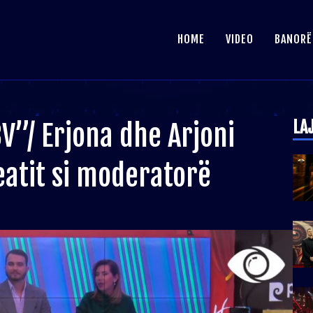
HOME
VIDEO
BANORË
LA
V”/ Erjona dhe Arjoni
eatit si moderatorë