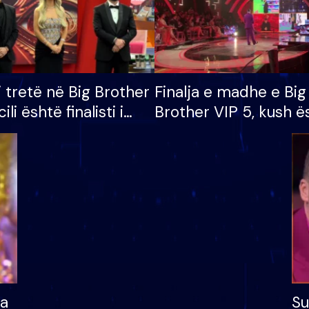
i tretë në Big Brother
Finalja e madhe e Big
cili është finalisti i
Brother VIP 5, kush ë
 që lë shtëpinë
banori i parë që lë sh
dhe humb mundësinë
të fituar çmimin e m
ha
Su