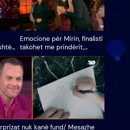
Emocione për Mirin, finalisti
shtë
takohet me prindërit,
tëpinë
vajzën dhe bashkëshorten:
 për
S’kemi ndonjë letër divorci
adh
apo jo?
rprizat nuk kanë fund/ Mesazhe