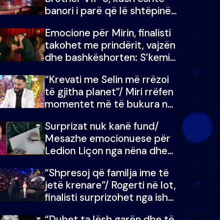
banori i parë që lë shtëpinë
dhe humb mundësinë për të
Emocione për Mirin, finalisti
fituar çmimin e madh
takohet me prindërit, vajzën
dhe bashkëshorten: S’kemi
ndonjë letër divorci apo jo?
“Krevati me Selin më rrëzoi
të gjitha planet”/ Miri rrëfen
momentet më të bukura në
shtëpinë e BB VIP: Do më
Surprizat nuk kanë fund/
mungojë zilja e mëngjesit
Mesazhe emocionuese për
kur…
Ledion Liçon nga nëna dhe
fëmijët e tij, moderatori nuk
“Shpresoj që familja ime të
i mban dot lotët: Nuk
jetë krenare”/ Rogerti në lot,
meritoj…
finalisti surprizohet nga ish-
banorët
“Duhet ta lësh garën dhe të