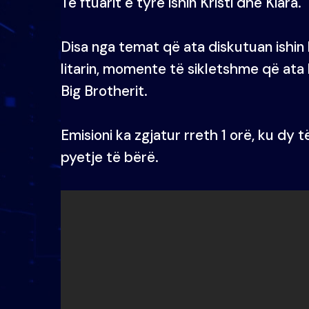
Të ftuarit e tyre ishin Kristi dhe Kiara.
Disa nga temat që ata diskutuan ishin lo
litarin, momente të sikletshme që ata
Big Brotherit.
Emisioni ka zgjatur rreth 1 orë, ku dy 
pyetje të bërë.