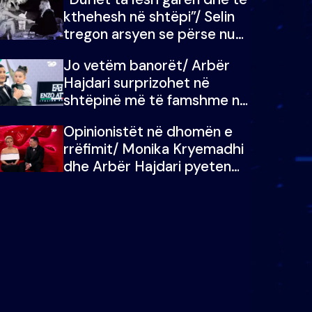
kthehesh në shtëpi”/ Selin
tregon arsyen se përse nuk
e dëgjoi fjalën e së ëmës:
Jo vetëm banorët/ Arbër
Doja ta çoja luftën time deri
Hajdari surprizohet në
në fund
shtëpinë më të famshme në
Shqipëri, opinionisti takohet
Opinionistët në dhomën e
me vajzën e tij
rrëfimit/ Monika Kryemadhi
dhe Arbër Hajdari pyeten
nga Ledion Liço: A do ta
zëvendësonit njëri-tjetrin?