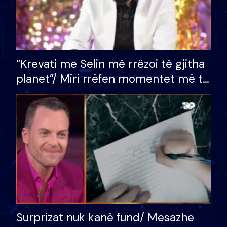
“Krevati me Selin më rrëzoi të gjitha
planet”/ Miri rrëfen momentet më të
bukura në shtëpinë e BB VIP: Do më
mungojë zilja e mëngjesit kur…
Surprizat nuk kanë fund/ Mesazhe