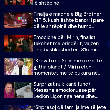
lë shtëpinë
Finalja e madhe e Big Brother
VIP 5, kush është banori i parë
që lë shtëpinë dhe humb
mundësinë për të fituar
Emocione për Mirin, finalisti
çmimin e madh
takohet me prindërit, vajzën
dhe bashkëshorten: S’kemi
ndonjë letër divorci apo jo?
“Krevati me Selin më rrëzoi të
gjitha planet”/ Miri rrëfen
momentet më të bukura në
shtëpinë e BB VIP: Do më
Surprizat nuk kanë fund/
mungojë zilja e mëngjesit kur…
Mesazhe emocionuese për
Ledion Liçon nga nëna dhe
fëmijët e tij, moderatori nuk i
“Shpresoj që familja ime të jetë
mban dot lotët: Nuk meritoj…