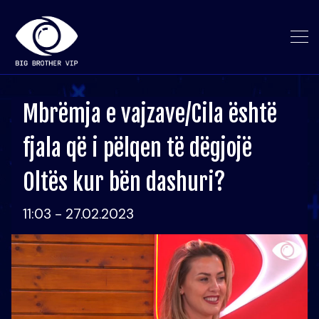
Mbrëmja e vajzave/Cila është
fjala që i pëlqen të dëgjojë
Oltës kur bën dashuri?
11:03 - 27.02.2023