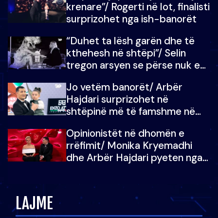
krenare”/ Rogerti në lot, finalisti
surprizohet nga ish-banorët
“Duhet ta lësh garën dhe të
kthehesh në shtëpi”/ Selin
tregon arsyen se përse nuk e
dëgjoi fjalën e së ëmës: Doja ta
Jo vetëm banorët/ Arbër
çoja luftën time deri në fund
Hajdari surprizohet në
shtëpinë më të famshme në
Shqipëri, opinionisti takohet me
Opinionistët në dhomën e
vajzën e tij
rrëfimit/ Monika Kryemadhi
dhe Arbër Hajdari pyeten nga
Ledion Liço: A do ta
zëvendësonit njëri-tjetrin?
LAJME