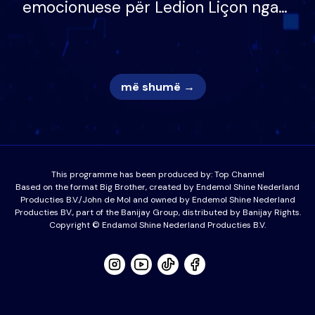
emocionuese për Ledion Liçon nga
nëna dhe fëmijët e tij, moderatori
nuk i mban dot lotët: Nuk meritoj…
më shumë →
This programme has been produced by:
Top Channel
Based on the format Big Brother, created by Endemol Shine Nederland
Producties B.V./John de Mol and owned by Endemol Shine Nederland
Producties BV., part of the Banijay Group, distributed by Banijay Rights.
Copyright © Endamol Shine Nederland Producties B.V.