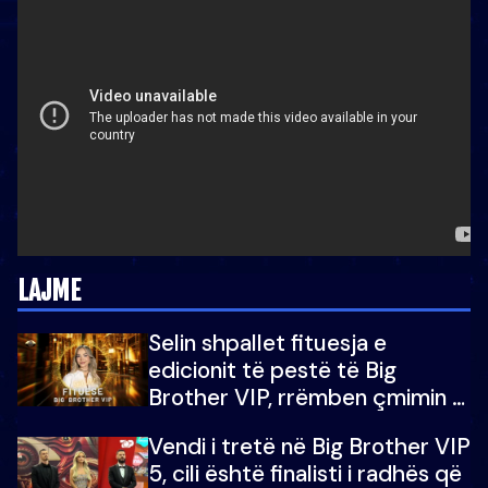
LAJME
Selin shpallet fituesja e
edicionit të pestë të Big
Brother VIP, rrëmben çmimin e
madh prej 100 mijë eurosh
Vendi i tretë në Big Brother VIP
5, cili është finalisti i radhës që