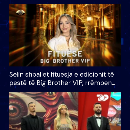
Selin shpallet fituesja e edicionit të
pestë të Big Brother VIP, rrëmben
çmimin e madh prej 100 mijë eurosh