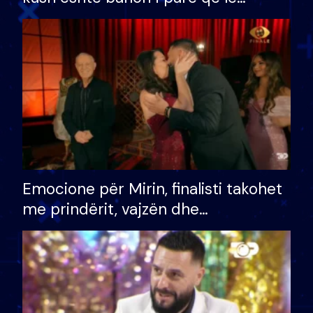
shtëpinë dhe humb mundësinë për
të fituar çmimin e madh
Emocione për Mirin, finalisti takohet
me prindërit, vajzën dhe
bashkëshorten: S’kemi ndonjë letër
divorci apo jo?