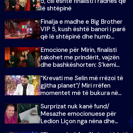
5, cili është finalisti i radhës që
lë shtëpinë
Finalja e madhe e Big Brother
VIP 5, kush është banori i parë
që lë shtëpinë dhe humb
mundësinë për të fituar
Emocione për Mirin, finalisti
çmimin e madh
takohet me prindërit, vajzën
dhe bashkëshorten: S’kemi
ndonjë letër divorci apo jo?
“Krevati me Selin më rrëzoi të
gjitha planet”/ Miri rrëfen
momentet më të bukura në
shtëpinë e BB VIP: Do më
Surprizat nuk kanë fund/
mungojë zilja e mëngjesit kur…
Mesazhe emocionuese për
Ledion Liçon nga nëna dhe
fëmijët e tij, moderatori nuk i