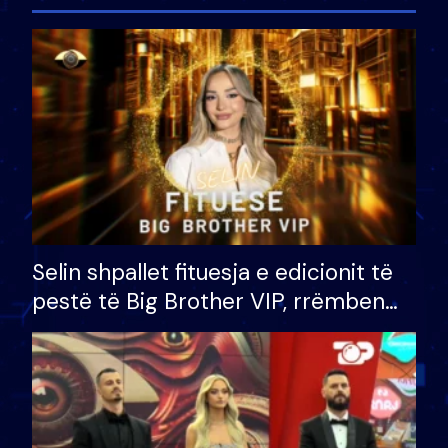
Selin shpallet fituesja e edicionit të
pestë të Big Brother VIP, rrëmben
çmimin e madh prej 100 mijë eurosh