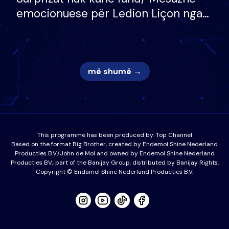
emocionuese për Ledion Liçon nga
nëna dhe fëmijët e tij, moderatori
nuk i mban dot lotët: Nuk meritoj…
më shumë →
This programme has been produced by:
Top Channel
Based on the format Big Brother, created by Endemol Shine Nederland
Producties B.V./John de Mol and owned by Endemol Shine Nederland
Producties BV., part of the Banijay Group, distributed by Banijay Rights.
Copyright © Endamol Shine Nederland Producties B.V.