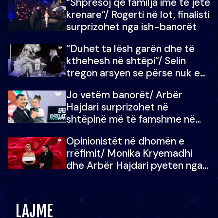
“Shpresoj që familja ime të jetë
mban dot lotët: Nuk meritoj…
krenare”/ Rogerti në lot, finalisti
surprizohet nga ish-banorët
“Duhet ta lësh garën dhe të
kthehesh në shtëpi”/ Selin
tregon arsyen se përse nuk e
dëgjoi fjalën e së ëmës: Doja ta
Jo vetëm banorët/ Arbër
çoja luftën time deri në fund
Hajdari surprizohet në
shtëpinë më të famshme në
Shqipëri, opinionisti takohet me
Opinionistët në dhomën e
vajzën e tij
rrëfimit/ Monika Kryemadhi
dhe Arbër Hajdari pyeten nga
Ledion Liço: A do ta
zëvendësonit njëri-tjetrin?
LAJME