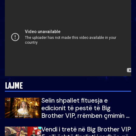
LAJME
Selin shpallet fituesja e
edicionit të pestë të Big
Brother VIP, rrëmben çmimin e
madh prej 100 mijë eurosh
Vendi i tretë në Big Brother VIP