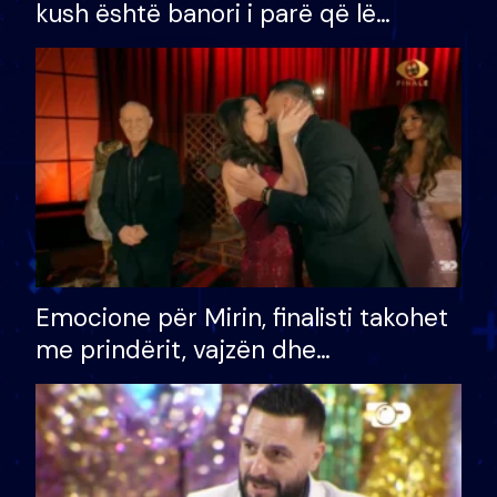
kush është banori i parë që lë
shtëpinë dhe humb mundësinë për
të fituar çmimin e madh
Emocione për Mirin, finalisti takohet
me prindërit, vajzën dhe
bashkëshorten: S’kemi ndonjë letër
divorci apo jo?