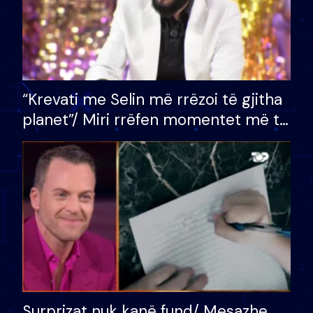
“Krevati me Selin më rrëzoi të gjitha
planet”/ Miri rrëfen momentet më të
bukura në shtëpinë e BB VIP: Do më
mungojë zilja e mëngjesit kur…
Surprizat nuk kanë fund/ Mesazhe