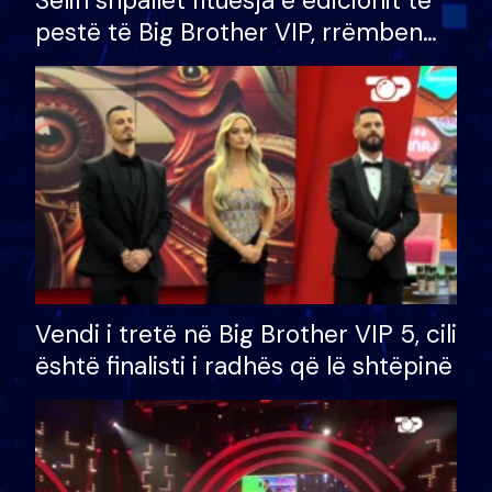
Selin shpallet fituesja e edicionit të
pestë të Big Brother VIP, rrëmben
çmimin e madh prej 100 mijë eurosh
Vendi i tretë në Big Brother VIP 5, cili
është finalisti i radhës që lë shtëpinë