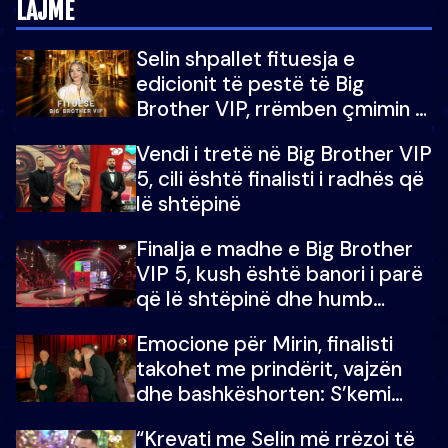
LAJME
Selin shpallet fituesja e
edicionit të pestë të Big
Brother VIP, rrëmben çmimin e
madh prej 100 mijë eurosh
Vendi i tretë në Big Brother VIP
5, cili është finalisti i radhës që
lë shtëpinë
Finalja e madhe e Big Brother
VIP 5, kush është banori i parë
që lë shtëpinë dhe humb
mundësinë për të fituar
Emocione për Mirin, finalisti
çmimin e madh
takohet me prindërit, vajzën
dhe bashkëshorten: S’kemi
ndonjë letër divorci apo jo?
“Krevati me Selin më rrëzoi të