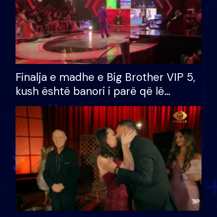
Finalja e madhe e Big Brother VIP 5,
kush është banori i parë që lë
shtëpinë dhe humb mundësinë për
të fituar çmimin e madh