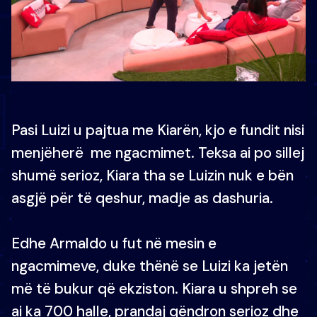
Pasi Luizi u pajtua me Kiarën, kjo e fundit nisi
menjëherë me ngacmimet. Teksa ai po sillej
shumë serioz, Kiara tha se Luizin nuk e bën
asgjë për të qeshur, madje as dashuria.
Edhe Armaldo u fut në mesin e
ngacmimeve, duke thënë se Luizi ka jetën
më të bukur që ekziston. Kiara u shpreh se
ai ka 700 halle, prandaj qëndron serioz dhe