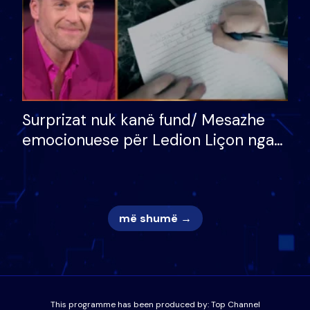
Surprizat nuk kanë fund/ Mesazhe
emocionuese për Ledion Liçon nga
nëna dhe fëmijët e tij, moderatori
nuk i mban dot lotët: Nuk meritoj…
më shumë →
This programme has been produced by:
Top Channel