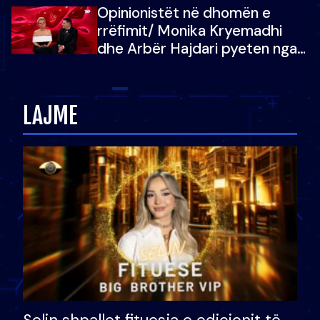
Opinionistët në dhomën e
vajzën e tij
rrëfimit/ Monika Kryemadhi
dhe Arbër Hajdari pyeten nga
Ledion Liço: A do ta
zëvendësonit njëri-tjetrin?
LAJME