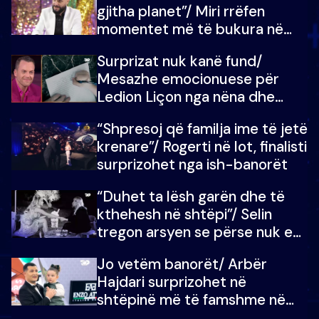
gjitha planet”/ Miri rrëfen
momentet më të bukura në
shtëpinë e BB VIP: Do më
Surprizat nuk kanë fund/
mungojë zilja e mëngjesit kur…
Mesazhe emocionuese për
Ledion Liçon nga nëna dhe
fëmijët e tij, moderatori nuk i
“Shpresoj që familja ime të jetë
mban dot lotët: Nuk meritoj…
krenare”/ Rogerti në lot, finalisti
surprizohet nga ish-banorët
“Duhet ta lësh garën dhe të
kthehesh në shtëpi”/ Selin
tregon arsyen se përse nuk e
dëgjoi fjalën e së ëmës: Doja ta
Jo vetëm banorët/ Arbër
çoja luftën time deri në fund
Hajdari surprizohet në
shtëpinë më të famshme në
Shqipëri, opinionisti takohet me