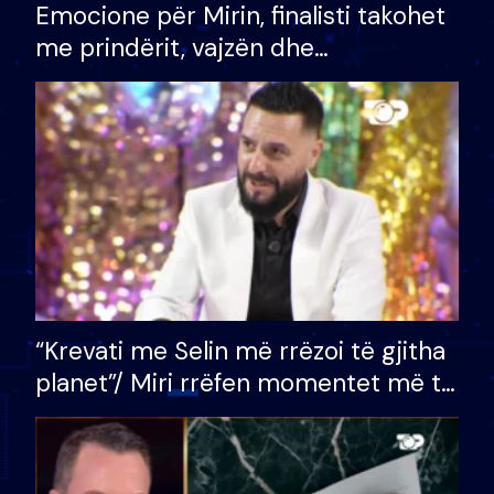
Emocione për Mirin, finalisti takohet
me prindërit, vajzën dhe
bashkëshorten: S’kemi ndonjë letër
divorci apo jo?
“Krevati me Selin më rrëzoi të gjitha
planet”/ Miri rrëfen momentet më të
bukura në shtëpinë e BB VIP: Do më
mungojë zilja e mëngjesit kur…