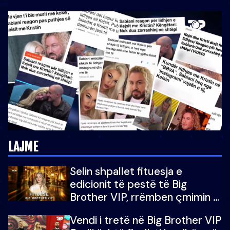
LAJME
Selin shpallet fituesja e
edicionit të pestë të Big
Brother VIP, rrëmben çmimin e
madh prej 100 mijë eurosh
Vendi i tretë në Big Brother VIP