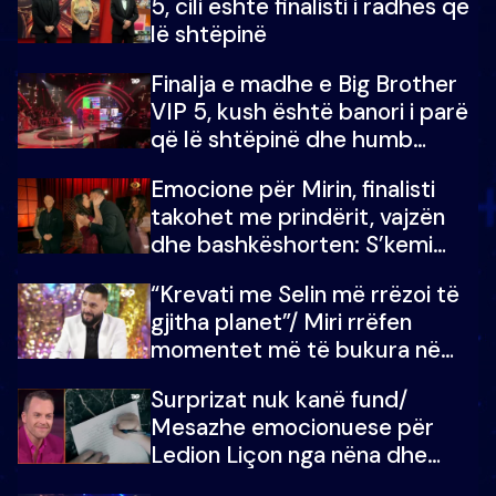
5, cili është finalisti i radhës që
lë shtëpinë
Finalja e madhe e Big Brother
VIP 5, kush është banori i parë
që lë shtëpinë dhe humb
mundësinë për të fituar
Emocione për Mirin, finalisti
çmimin e madh
takohet me prindërit, vajzën
dhe bashkëshorten: S’kemi
ndonjë letër divorci apo jo?
“Krevati me Selin më rrëzoi të
gjitha planet”/ Miri rrëfen
momentet më të bukura në
shtëpinë e BB VIP: Do më
Surprizat nuk kanë fund/
mungojë zilja e mëngjesit kur…
Mesazhe emocionuese për
Ledion Liçon nga nëna dhe
fëmijët e tij, moderatori nuk i