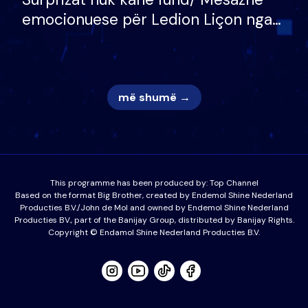
emocionuese për Ledion Liçon nga
nëna dhe fëmijët e tij, moderatori
nuk i mban dot lotët: Nuk meritoj…
më shumë →
This programme has been produced by:
Top Channel
Based on the format Big Brother, created by Endemol Shine Nederland
Producties B.V./John de Mol and owned by Endemol Shine Nederland
Producties BV., part of the Banijay Group, distributed by Banijay Rights.
Copyright © Endamol Shine Nederland Producties B.V.