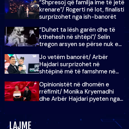
“Shpresoj që familja ime të jetë
mban dot lotët: Nuk meritoj…
krenare”/ Rogerti në lot, finalisti
surprizohet nga ish-banorët
“Duhet ta lësh garën dhe të
kthehesh në shtëpi”/ Selin
tregon arsyen se përse nuk e
dëgjoi fjalën e së ëmës: Doja ta
Jo vetëm banorët/ Arbër
çoja luftën time deri në fund
Hajdari surprizohet në
shtëpinë më të famshme në
Shqipëri, opinionisti takohet me
Opinionistët në dhomën e
vajzën e tij
rrëfimit/ Monika Kryemadhi
dhe Arbër Hajdari pyeten nga
Ledion Liço: A do ta
zëvendësonit njëri-tjetrin?
LAJME