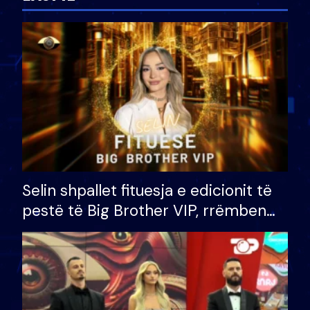
Selin shpallet fituesja e edicionit të
pestë të Big Brother VIP, rrëmben
çmimin e madh prej 100 mijë eurosh