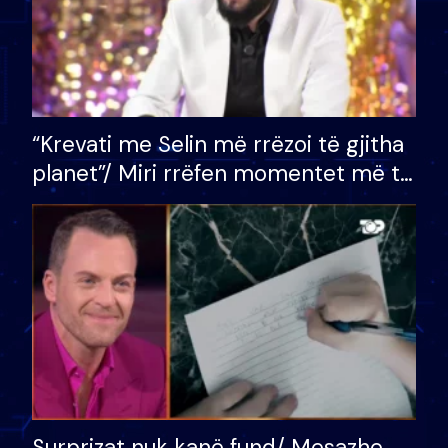
“Krevati me Selin më rrëzoi të gjitha
planet”/ Miri rrëfen momentet më të
bukura në shtëpinë e BB VIP: Do më
mungojë zilja e mëngjesit kur…
Surprizat nuk kanë fund/ Mesazhe