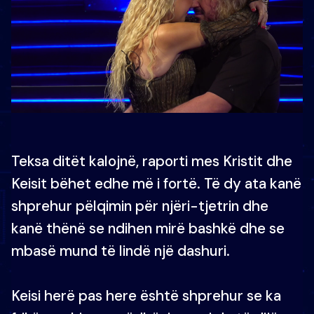
Teksa ditët kalojnë, raporti mes Kristit dhe
Keisit bëhet edhe më i fortë. Të dy ata kanë
shprehur pëlqimin për njëri-tjetrin dhe
kanë thënë se ndihen mirë bashkë dhe se
mbasë mund të lindë një dashuri.
Keisi herë pas here është shprehur se ka