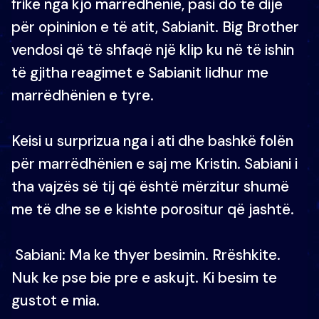
frikë nga kjo marrëdhënie, pasi do të dijë
për opininion e të atit, Sabianit. Big Brother
vendosi që të shfaqë një klip ku në të ishin
të gjitha reagimet e Sabianit lidhur me
marrëdhënien e tyre.
Keisi u surprizua nga i ati dhe bashkë folën
për marrëdhënien e saj me Kristin. Sabiani i
tha vajzës së tij që është mërzitur shumë
me të dhe se e kishte porositur që jashtë.
Sabiani: Ma ke thyer besimin. Rrëshkite.
Nuk ke pse bie pre e askujt. Ki besim te
gustot e mia.