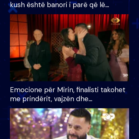
kush është banori i parë që lë
shtëpinë dhe humb mundësinë për
të fituar çmimin e madh
Emocione për Mirin, finalisti takohet
me prindërit, vajzën dhe
bashkëshorten: S’kemi ndonjë letër
divorci apo jo?