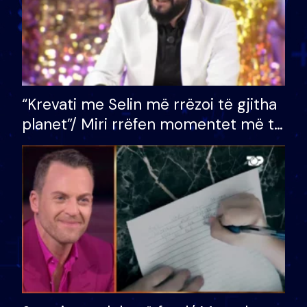
“Krevati me Selin më rrëzoi të gjitha
planet”/ Miri rrëfen momentet më të
bukura në shtëpinë e BB VIP: Do më
mungojë zilja e mëngjesit kur…