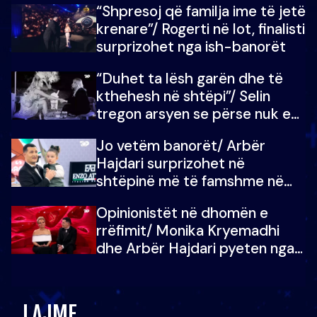
“Shpresoj që familja ime të jetë
mban dot lotët: Nuk meritoj…
krenare”/ Rogerti në lot, finalisti
surprizohet nga ish-banorët
“Duhet ta lësh garën dhe të
kthehesh në shtëpi”/ Selin
tregon arsyen se përse nuk e
dëgjoi fjalën e së ëmës: Doja ta
Jo vetëm banorët/ Arbër
çoja luftën time deri në fund
Hajdari surprizohet në
shtëpinë më të famshme në
Shqipëri, opinionisti takohet me
Opinionistët në dhomën e
vajzën e tij
rrëfimit/ Monika Kryemadhi
dhe Arbër Hajdari pyeten nga
Ledion Liço: A do ta
zëvendësonit njëri-tjetrin?
LAJME