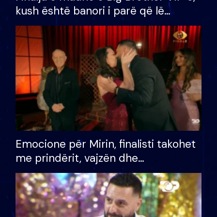
kush është banori i parë që lë
shtëpinë dhe humb mundësinë për
të fituar çmimin e madh
Emocione për Mirin, finalisti takohet
me prindërit, vajzën dhe
bashkëshorten: S’kemi ndonjë letër
divorci apo jo?