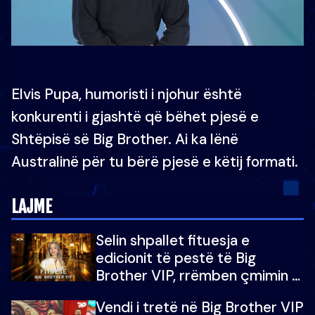
Elvis Pupa, humoristi i njohur është
konkurenti i gjashtë që bëhet pjesë e
Shtëpisë së Big Brother. Ai ka lënë
Australinë për tu bërë pjesë e këtij formati.
LAJME
Selin shpallet fituesja e
edicionit të pestë të Big
Brother VIP, rrëmben çmimin e
madh prej 100 mijë eurosh
Vendi i tretë në Big Brother VIP