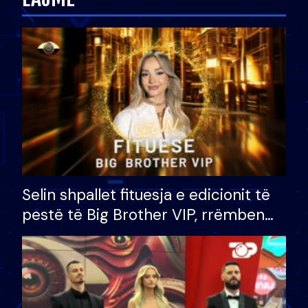
Selin shpallet fituesja e edicionit të
pestë të Big Brother VIP, rrëmben
çmimin e madh prej 100 mijë eurosh