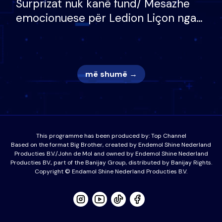
Surprizat nuk kanë fund/ Mesazhe
emocionuese për Ledion Liçon nga
nëna dhe fëmijët e tij, moderatori
nuk i mban dot lotët: Nuk meritoj…
më shumë →
This programme has been produced by:
Top Channel
Based on the format Big Brother, created by Endemol Shine Nederland
Producties B.V./John de Mol and owned by Endemol Shine Nederland
Producties BV., part of the Banijay Group, distributed by Banijay Rights.
Copyright © Endamol Shine Nederland Producties B.V.