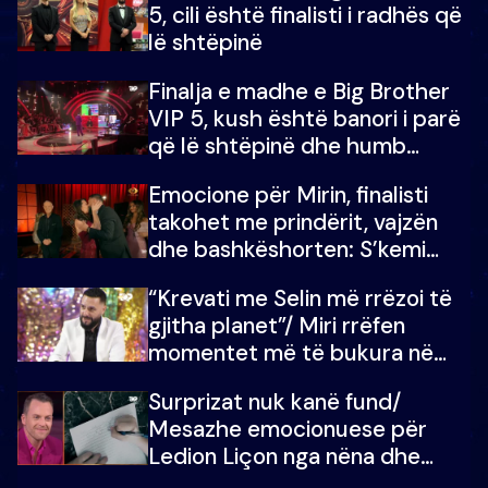
5, cili është finalisti i radhës që
lë shtëpinë
Finalja e madhe e Big Brother
VIP 5, kush është banori i parë
që lë shtëpinë dhe humb
mundësinë për të fituar
Emocione për Mirin, finalisti
çmimin e madh
takohet me prindërit, vajzën
dhe bashkëshorten: S’kemi
ndonjë letër divorci apo jo?
“Krevati me Selin më rrëzoi të
gjitha planet”/ Miri rrëfen
momentet më të bukura në
shtëpinë e BB VIP: Do më
Surprizat nuk kanë fund/
mungojë zilja e mëngjesit kur…
Mesazhe emocionuese për
Ledion Liçon nga nëna dhe
fëmijët e tij, moderatori nuk i