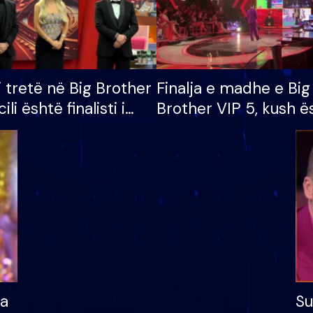
i tretë në Big Brother
Finalja e madhe e Big
cili është finalisti i
Brother VIP 5, kush ë
 që lë shtëpinë
banori i parë që lë sh
dhe humb mundësinë
të fituar çmimin e m
ha
Su