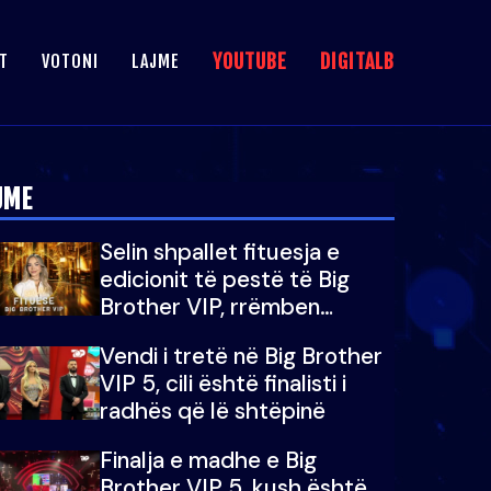
YOUTUBE
DIGITALB
T
VOTONI
LAJME
JME
Selin shpallet fituesja e
edicionit të pestë të Big
Brother VIP, rrëmben
çmimin e madh prej 100
Vendi i tretë në Big Brother
mijë eurosh
VIP 5, cili është finalisti i
radhës që lë shtëpinë
Finalja e madhe e Big
Brother VIP 5, kush është