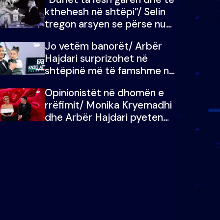
kthehesh në shtëpi”/ Selin
tregon arsyen se përse nuk
e dëgjoi fjalën e së ëmës:
Jo vetëm banorët/ Arbër
Doja ta çoja luftën time deri
Hajdari surprizohet në
në fund
shtëpinë më të famshme në
Shqipëri, opinionisti takohet
Opinionistët në dhomën e
me vajzën e tij
rrëfimit/ Monika Kryemadhi
dhe Arbër Hajdari pyeten
nga Ledion Liço: A do ta
zëvendësonit njëri-tjetrin?