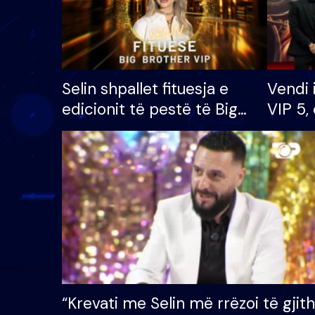
Selin shpallet fituesja e
Vendi 
edicionit të pestë të Big
VIP 5, 
Brother VIP, rrëmben
radhës
çmimin e madh prej 100
mijë eurosh
“Krevati me Selin më rrëzoi të gjit