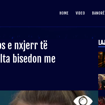
HOME
VIDEO
BANORË
LA
 e nxjerr të
lta bisedon me