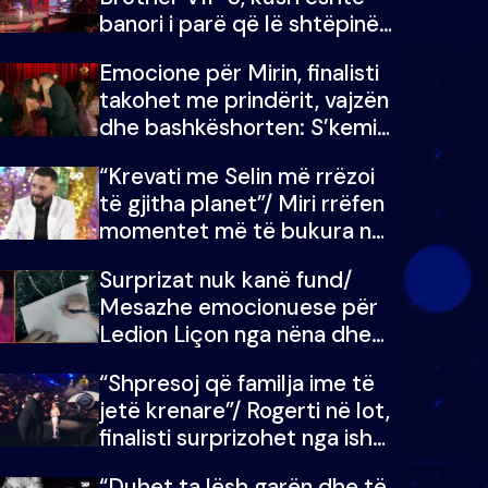
banori i parë që lë shtëpinë
dhe humb mundësinë për të
Emocione për Mirin, finalisti
fituar çmimin e madh
takohet me prindërit, vajzën
dhe bashkëshorten: S’kemi
ndonjë letër divorci apo jo?
“Krevati me Selin më rrëzoi
të gjitha planet”/ Miri rrëfen
momentet më të bukura në
shtëpinë e BB VIP: Do më
Surprizat nuk kanë fund/
mungojë zilja e mëngjesit
Mesazhe emocionuese për
kur…
Ledion Liçon nga nëna dhe
fëmijët e tij, moderatori nuk
“Shpresoj që familja ime të
i mban dot lotët: Nuk
jetë krenare”/ Rogerti në lot,
meritoj…
finalisti surprizohet nga ish-
banorët
“Duhet ta lësh garën dhe të