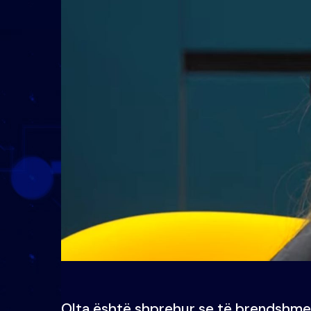
Olta është shprehur se të brendshmen 