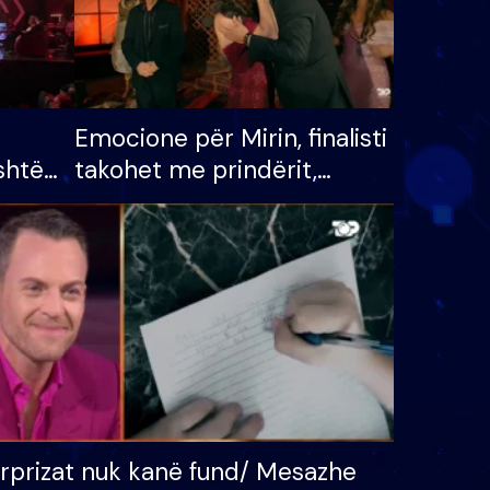
Emocione për Mirin, finalisti
shtë
takohet me prindërit,
tëpinë
vajzën dhe bashkëshorten:
 për
S’kemi ndonjë letër divorci
adh
apo jo?
rprizat nuk kanë fund/ Mesazhe