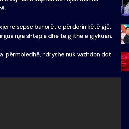
të.
jerrë sepse banorët e përdorin këtë gjë.
rgua nga shtëpia dhe të gjithë e gjykuan.
 ta përmbledhë, ndryshe nuk vazhdon dot