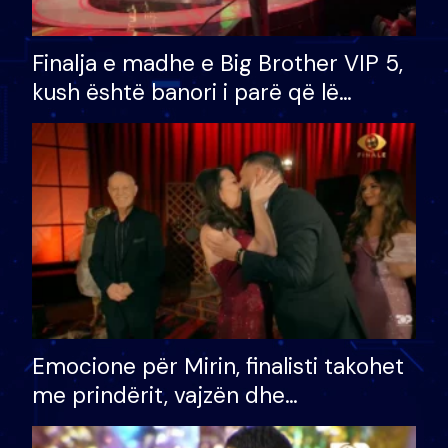
Finalja e madhe e Big Brother VIP 5,
kush është banori i parë që lë
shtëpinë dhe humb mundësinë për
të fituar çmimin e madh
Emocione për Mirin, finalisti takohet
me prindërit, vajzën dhe
bashkëshorten: S’kemi ndonjë letër