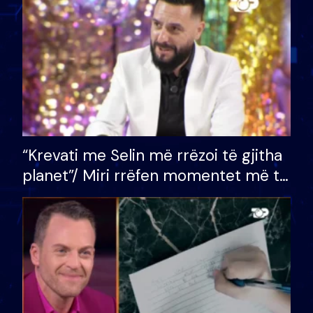
divorci apo jo?
“Krevati me Selin më rrëzoi të gjitha
planet”/ Miri rrëfen momentet më të
bukura në shtëpinë e BB VIP: Do më
mungojë zilja e mëngjesit kur…