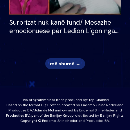
Surprizat nuk kanë fund/ Mesazhe
emocionuese për Ledion Liçon nga
nëna dhe fëmijët e tij, moderatori
nuk i mban dot lotët: Nuk meritoj…
më shumë →
This programme has been produced by:
Top Channel
Based on the format Big Brother, created by Endemol Shine Nederland
Producties B.V./John de Mol and owned by Endemol Shine Nederland
Producties BV., part of the Banijay Group, distributed by Banijay Rights.
Copyright © Endamol Shine Nederland Producties B.V.