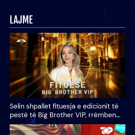
zëvendësonit njëri-tjetrin?
LAJME
Selin shpallet fituesja e edicionit të
pestë të Big Brother VIP, rrëmben
çmimin e madh prej 100 mijë eurosh