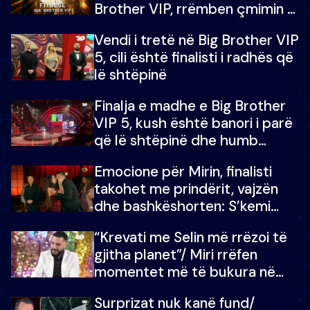
Brother VIP, rrëmben çmimin e
madh prej 100 mijë eurosh
Vendi i tretë në Big Brother VIP
5, cili është finalisti i radhës që
lë shtëpinë
Finalja e madhe e Big Brother
VIP 5, kush është banori i parë
që lë shtëpinë dhe humb
mundësinë për të fituar
Emocione për Mirin, finalisti
çmimin e madh
takohet me prindërit, vajzën
dhe bashkëshorten: S’kemi
ndonjë letër divorci apo jo?
“Krevati me Selin më rrëzoi të
gjitha planet”/ Miri rrëfen
momentet më të bukura në
shtëpinë e BB VIP: Do më
Surprizat nuk kanë fund/
mungojë zilja e mëngjesit kur…