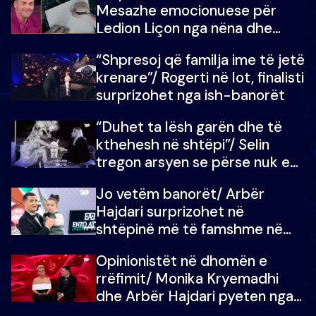
Mesazhe emocionuese për
Ledion Liçon nga nëna dhe
fëmijët e tij, moderatori nuk i
“Shpresoj që familja ime të jetë
mban dot lotët: Nuk meritoj…
krenare”/ Rogerti në lot, finalisti
surprizohet nga ish-banorët
“Duhet ta lësh garën dhe të
kthehesh në shtëpi”/ Selin
tregon arsyen se përse nuk e
dëgjoi fjalën e së ëmës: Doja ta
Jo vetëm banorët/ Arbër
çoja luftën time deri në fund
Hajdari surprizohet në
shtëpinë më të famshme në
Shqipëri, opinionisti takohet me
Opinionistët në dhomën e
vajzën e tij
rrëfimit/ Monika Kryemadhi
dhe Arbër Hajdari pyeten nga
Ledion Liço: A do ta