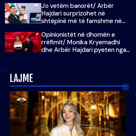
Jo vetëm banorët/ Arbër
çoja luftën time deri në fund
Hajdari surprizohet në
shtëpinë më të famshme në
Shqipëri, opinionisti takohet me
Opinionistët në dhomën e
vajzën e tij
rrëfimit/ Monika Kryemadhi
dhe Arbër Hajdari pyeten nga
Ledion Liço: A do ta
zëvendësonit njëri-tjetrin?
LAJME