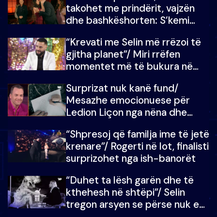
takohet me prindërit, vajzën
dhe bashkëshorten: S’kemi
ndonjë letër divorci apo jo?
“Krevati me Selin më rrëzoi të
gjitha planet”/ Miri rrëfen
momentet më të bukura në
shtëpinë e BB VIP: Do më
Surprizat nuk kanë fund/
mungojë zilja e mëngjesit kur…
Mesazhe emocionuese për
Ledion Liçon nga nëna dhe
fëmijët e tij, moderatori nuk i
“Shpresoj që familja ime të jetë
mban dot lotët: Nuk meritoj…
krenare”/ Rogerti në lot, finalisti
surprizohet nga ish-banorët
“Duhet ta lësh garën dhe të
kthehesh në shtëpi”/ Selin
tregon arsyen se përse nuk e
dëgjoi fjalën e së ëmës: Doja ta