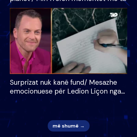
bukura në shtëpinë e BB VIP: Do më
mungojë zilja e mëngjesit kur…
Surprizat nuk kanë fund/ Mesazhe
emocionuese për Ledion Liçon nga
nëna dhe fëmijët e tij, moderatori
nuk i mban dot lotët: Nuk meritoj…
më shumë →