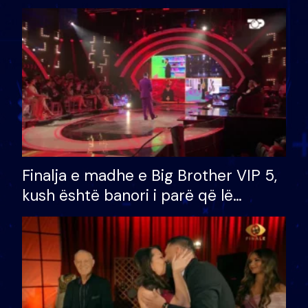
Finalja e madhe e Big Brother VIP 5,
kush është banori i parë që lë
shtëpinë dhe humb mundësinë për
të fituar çmimin e madh