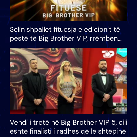
Selin shpallet fituesja e edicionit të
pestë të Big Brother VIP, rrëmben
çmimin e madh prej 100 mijë eurosh
Vendi i tretë në Big Brother VIP 5, cili
është finalisti i radhës që lë shtëpinë