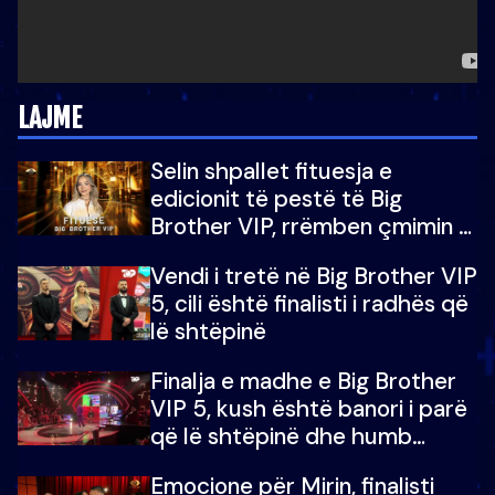
LAJME
Selin shpallet fituesja e
edicionit të pestë të Big
Brother VIP, rrëmben çmimin e
madh prej 100 mijë eurosh
Vendi i tretë në Big Brother VIP
5, cili është finalisti i radhës që
lë shtëpinë
Finalja e madhe e Big Brother
VIP 5, kush është banori i parë
që lë shtëpinë dhe humb
mundësinë për të fituar
Emocione për Mirin, finalisti
çmimin e madh