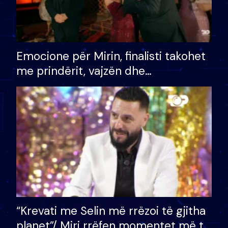
Emocione për Mirin, finalisti takohet
me prindërit, vajzën dhe
bashkëshorten: S’kemi ndonjë letër
divorci apo jo?
“Krevati me Selin më rrëzoi të gjitha
planet”/ Miri rrëfen momentet më të