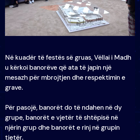
Në kuadër të festës së gruas, Vëllai i Madh
u kërkoi banorëve që ata të japin një
mesazh për mbrojtjen dhe respektimin e
grave.
Për pasojë, banorët do të ndahen në dy
grupe, banorët e vjetër të shtëpisë në
njërin grup dhe banorët e rinj në grupin
tjetër.