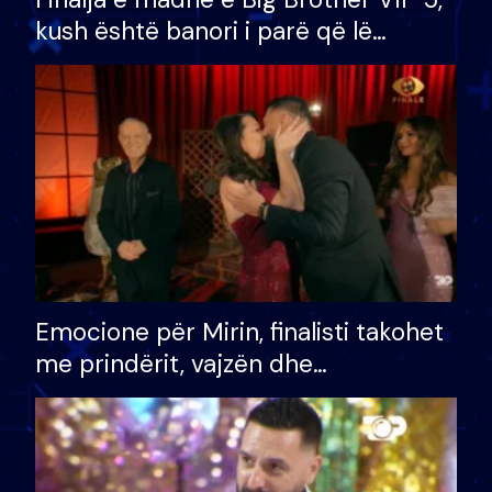
kush është banori i parë që lë
shtëpinë dhe humb mundësinë për
të fituar çmimin e madh
Emocione për Mirin, finalisti takohet
me prindërit, vajzën dhe
bashkëshorten: S’kemi ndonjë letër
divorci apo jo?