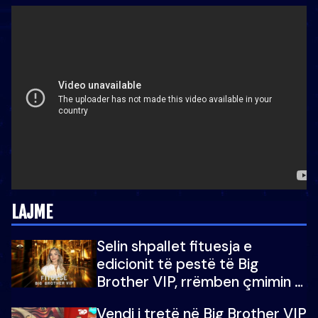
LAJME
Selin shpallet fituesja e
edicionit të pestë të Big
Brother VIP, rrëmben çmimin e
madh prej 100 mijë eurosh
Vendi i tretë në Big Brother VIP