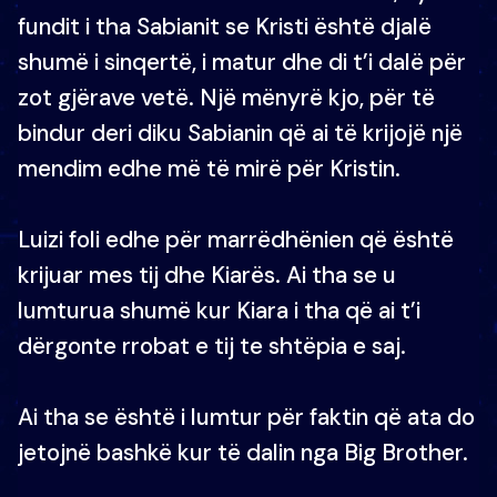
fundit i tha Sabianit se Kristi është djalë
shumë i sinqertë, i matur dhe di t’i dalë për
zot gjërave vetë. Një mënyrë kjo, për të
bindur deri diku Sabianin që ai të krijojë një
mendim edhe më të mirë për Kristin.
Luizi foli edhe për marrëdhënien që është
krijuar mes tij dhe Kiarës. Ai tha se u
lumturua shumë kur Kiara i tha që ai t’i
dërgonte rrobat e tij te shtëpia e saj.
Ai tha se është i lumtur për faktin që ata do
jetojnë bashkë kur të dalin nga Big Brother.