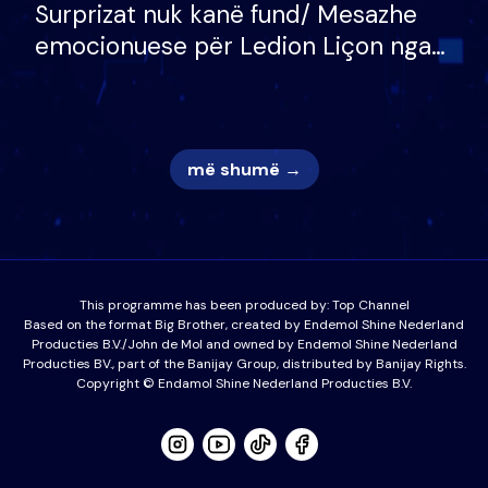
Surprizat nuk kanë fund/ Mesazhe
emocionuese për Ledion Liçon nga
nëna dhe fëmijët e tij, moderatori
nuk i mban dot lotët: Nuk meritoj…
më shumë →
This programme has been produced by:
Top Channel
Based on the format Big Brother, created by Endemol Shine Nederland
Producties B.V./John de Mol and owned by Endemol Shine Nederland
Producties BV., part of the Banijay Group, distributed by Banijay Rights.
Copyright © Endamol Shine Nederland Producties B.V.