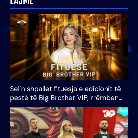
LAJME
Selin shpallet fituesja e edicionit të
pestë të Big Brother VIP, rrëmben
çmimin e madh prej 100 mijë eurosh