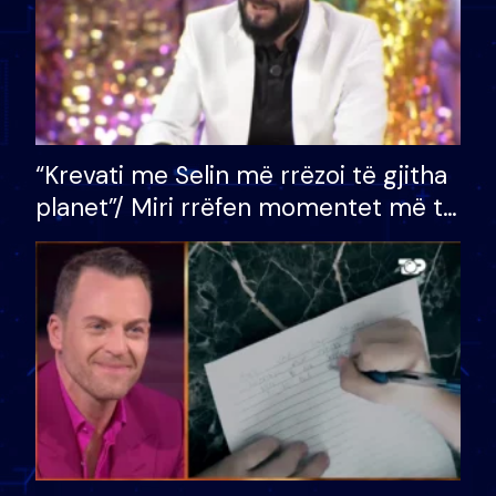
“Krevati me Selin më rrëzoi të gjitha
planet”/ Miri rrëfen momentet më të
bukura në shtëpinë e BB VIP: Do më
mungojë zilja e mëngjesit kur…