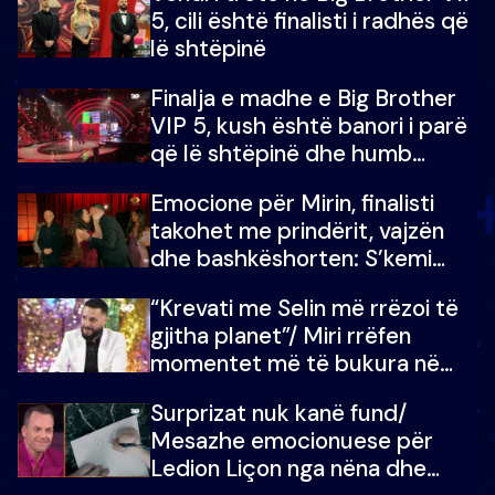
5, cili është finalisti i radhës që
lë shtëpinë
Finalja e madhe e Big Brother
VIP 5, kush është banori i parë
që lë shtëpinë dhe humb
mundësinë për të fituar
Emocione për Mirin, finalisti
çmimin e madh
takohet me prindërit, vajzën
dhe bashkëshorten: S’kemi
ndonjë letër divorci apo jo?
“Krevati me Selin më rrëzoi të
gjitha planet”/ Miri rrëfen
momentet më të bukura në
shtëpinë e BB VIP: Do më
Surprizat nuk kanë fund/
mungojë zilja e mëngjesit kur…
Mesazhe emocionuese për
Ledion Liçon nga nëna dhe