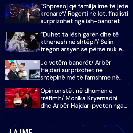
fëmijët e tij, moderatori nuk i
“Shpresoj që familja ime të jetë
mban dot lotët: Nuk meritoj…
krenare”/ Rogerti në lot, finalisti
surprizohet nga ish-banorët
“Duhet ta lësh garën dhe të
kthehesh në shtëpi”/ Selin
tregon arsyen se përse nuk e
dëgjoi fjalën e së ëmës: Doja ta
Jo vetëm banorët/ Arbër
çoja luftën time deri në fund
Hajdari surprizohet në
shtëpinë më të famshme në
Shqipëri, opinionisti takohet me
Opinionistët në dhomën e
vajzën e tij
rrëfimit/ Monika Kryemadhi
dhe Arbër Hajdari pyeten nga
Ledion Liço: A do ta
zëvendësonit njëri-tjetrin?