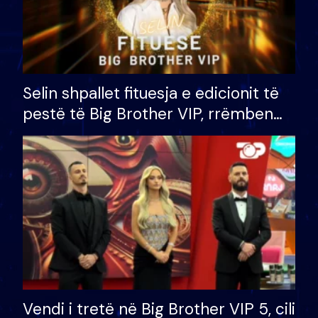
Selin shpallet fituesja e edicionit të
pestë të Big Brother VIP, rrëmben
çmimin e madh prej 100 mijë eurosh
Vendi i tretë në Big Brother VIP 5, cili