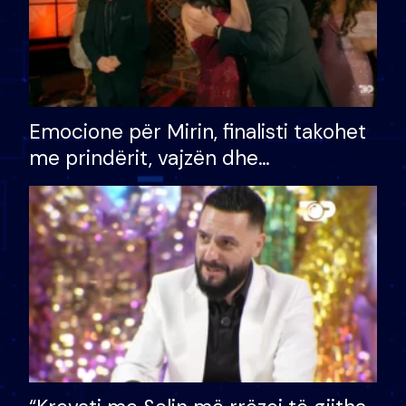
Emocione për Mirin, finalisti takohet
me prindërit, vajzën dhe
bashkëshorten: S’kemi ndonjë letër
divorci apo jo?