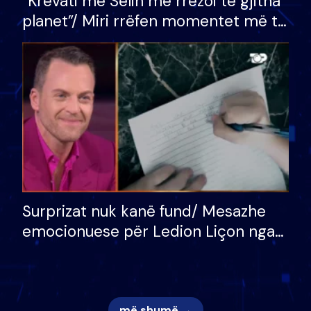
“Krevati me Selin më rrëzoi të gjitha
planet”/ Miri rrëfen momentet më të
bukura në shtëpinë e BB VIP: Do më
mungojë zilja e mëngjesit kur…
Surprizat nuk kanë fund/ Mesazhe
emocionuese për Ledion Liçon nga
nëna dhe fëmijët e tij, moderatori
nuk i mban dot lotët: Nuk meritoj…
më shumë →