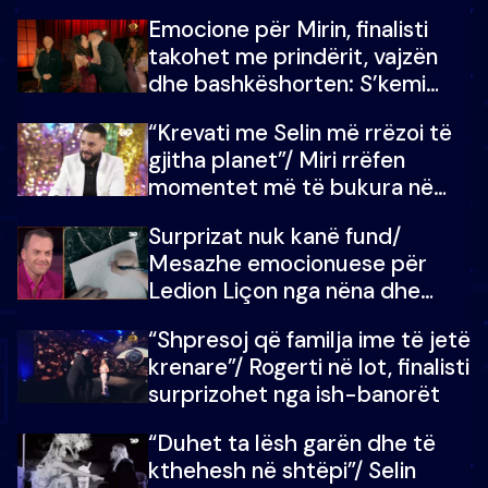
mundësinë për të fituar
Emocione për Mirin, finalisti
çmimin e madh
takohet me prindërit, vajzën
dhe bashkëshorten: S’kemi
ndonjë letër divorci apo jo?
“Krevati me Selin më rrëzoi të
gjitha planet”/ Miri rrëfen
momentet më të bukura në
shtëpinë e BB VIP: Do më
Surprizat nuk kanë fund/
mungojë zilja e mëngjesit kur…
Mesazhe emocionuese për
Ledion Liçon nga nëna dhe
fëmijët e tij, moderatori nuk i
“Shpresoj që familja ime të jetë
mban dot lotët: Nuk meritoj…
krenare”/ Rogerti në lot, finalisti
surprizohet nga ish-banorët
“Duhet ta lësh garën dhe të
kthehesh në shtëpi”/ Selin