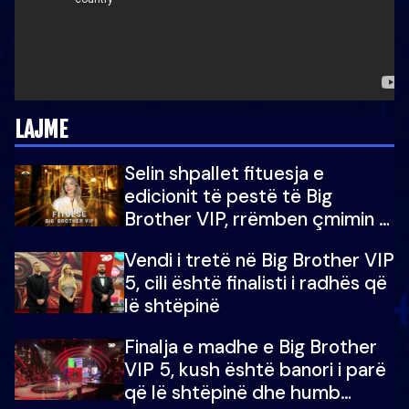
LAJME
Selin shpallet fituesja e
edicionit të pestë të Big
Brother VIP, rrëmben çmimin e
madh prej 100 mijë eurosh
Vendi i tretë në Big Brother VIP
5, cili është finalisti i radhës që
lë shtëpinë
Finalja e madhe e Big Brother
VIP 5, kush është banori i parë
që lë shtëpinë dhe humb