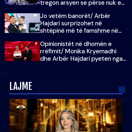
tregon arsyen se përse nuk e
dëgjoi fjalën e së ëmës: Doja ta
Jo vetëm banorët/ Arbër
çoja luftën time deri në fund
Hajdari surprizohet në
shtëpinë më të famshme në
Shqipëri, opinionisti takohet me
Opinionistët në dhomën e
vajzën e tij
rrëfimit/ Monika Kryemadhi
dhe Arbër Hajdari pyeten nga
Ledion Liço: A do ta
zëvendësonit njëri-tjetrin?
LAJME