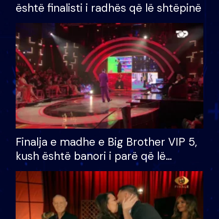
është finalisti i radhës që lë shtëpinë
Finalja e madhe e Big Brother VIP 5,
kush është banori i parë që lë
shtëpinë dhe humb mundësinë për
të fituar çmimin e madh