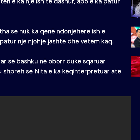
tën e ka një ish të dashur, apo e ka patur
 tha se nuk ka qenë ndonjëherë ish e
 patur një njohje jashtë dhe vetëm kaq.
uar së bashku në oborr duke sqaruar
u shpreh se Nita e ka keqinterpretuar atë