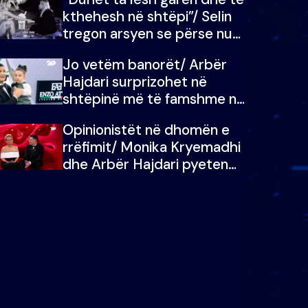
kthehesh në shtëpi”/ Selin
tregon arsyen se përse nuk
e dëgjoi fjalën e së ëmës:
Jo vetëm banorët/ Arbër
Doja ta çoja luftën time deri
Hajdari surprizohet në
në fund
shtëpinë më të famshme në
Shqipëri, opinionisti takohet
Opinionistët në dhomën e
me vajzën e tij
rrëfimit/ Monika Kryemadhi
dhe Arbër Hajdari pyeten
nga Ledion Liço: A do ta
zëvendësonit njëri-tjetrin?