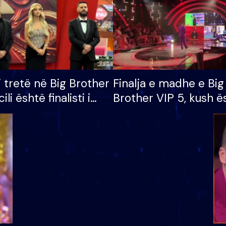
i tretë në Big Brother
Finalja e madhe e Big
cili është finalisti i
Brother VIP 5, kush ë
 që lë shtëpinë
banori i parë që lë sh
dhe humb mundësinë
të fituar çmimin e m