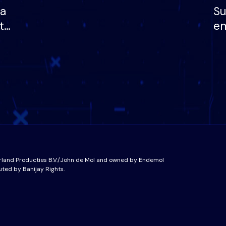
ha
Su
të
em
më
në
nu
rland Producties B.V./John de Mol and owned by Endemol
uted by Banijay Rights.