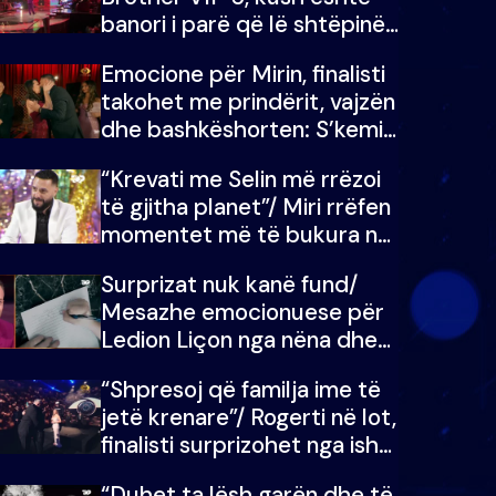
banori i parë që lë shtëpinë
dhe humb mundësinë për të
Emocione për Mirin, finalisti
fituar çmimin e madh
takohet me prindërit, vajzën
dhe bashkëshorten: S’kemi
ndonjë letër divorci apo jo?
“Krevati me Selin më rrëzoi
të gjitha planet”/ Miri rrëfen
momentet më të bukura në
shtëpinë e BB VIP: Do më
Surprizat nuk kanë fund/
mungojë zilja e mëngjesit
Mesazhe emocionuese për
kur…
Ledion Liçon nga nëna dhe
fëmijët e tij, moderatori nuk
“Shpresoj që familja ime të
i mban dot lotët: Nuk
jetë krenare”/ Rogerti në lot,
meritoj…
finalisti surprizohet nga ish-
banorët
“Duhet ta lësh garën dhe të