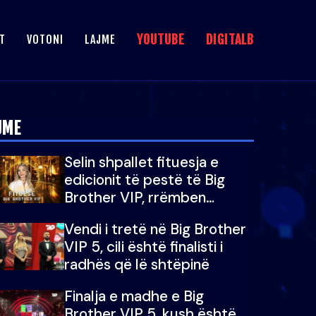
YOUTUBE
DIGITALB
T
VOTONI
LAJME
JME
Selin shpallet fituesja e
edicionit të pestë të Big
Brother VIP, rrëmben
çmimin e madh prej 100
Vendi i tretë në Big Brother
mijë eurosh
VIP 5, cili është finalisti i
radhës që lë shtëpinë
Finalja e madhe e Big
Brother VIP 5, kush është