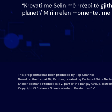
“Krevati me Selin më rrëzoi të gjit
planet”/ Miri rrëfen momentet më 
bukura në shtëpinë e BB VIP: Do 
mungojë zilja e mëngjesit kur…
This programme has been produced by:
Top Channel
Based on the format Big Brother, created by Endemol Shine Nede
Shine Nederland Producties BV., part of the Banijay Group, distrib
Copyright © Endamol Shine Nederland Producties B.V.