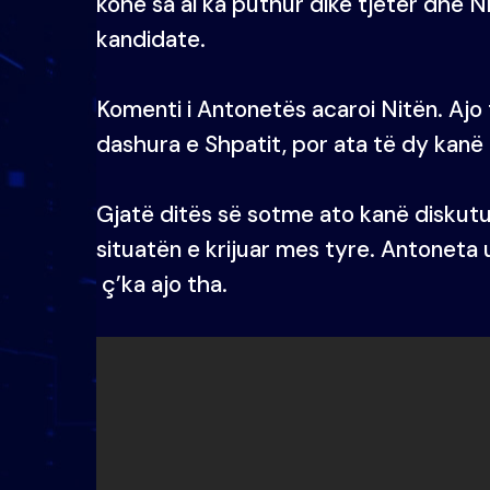
kohë sa ai ka puthur dikë tjetër dhe Ni
kandidate.
Komenti i Antonetës acaroi Nitën. Ajo
dashura e Shpatit, por ata të dy kanë
Gjatë ditës së sotme ato kanë diskut
situatën e krijuar mes tyre. Antoneta 
ç’ka ajo tha.