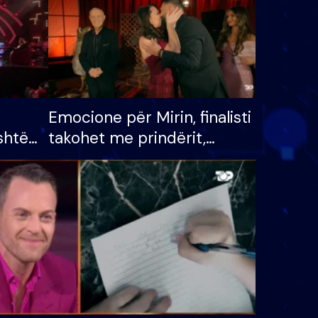
Emocione për Mirin, finalisti
shtë
takohet me prindërit,
tëpinë
vajzën dhe bashkëshorten:
 për
S’kemi ndonjë letër divorci
adh
apo jo?