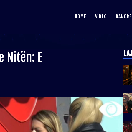
HOME
VIDEO
BANORË
LA
 Nitën: E