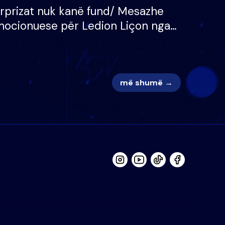
rprizat nuk kanë fund/ Mesazhe
ocionuese për Ledion Liçon nga
na dhe fëmijët e tij, moderatori
k i mban dot lotët: Nuk meritoj…
më shumë →