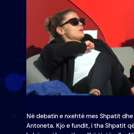
Në debatin e nxehtë mes Shpatit dhe
Antoneta. Kjo e fundit, i tha Shpatit që