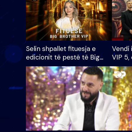
Selin shpallet fituesja e
Vendi 
edicionit të pestë të Big
VIP 5, 
Brother VIP, rrëmben
radhës
çmimin e madh prej 100
mijë eurosh