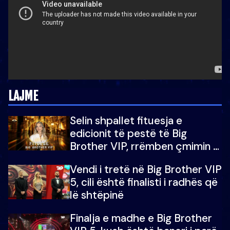
LAJME
Selin shpallet fituesja e
edicionit të pestë të Big
Brother VIP, rrëmben çmimin e
madh prej 100 mijë eurosh
Vendi i tretë në Big Brother VIP
5, cili është finalisti i radhës që
lë shtëpinë
Finalja e madhe e Big Brother