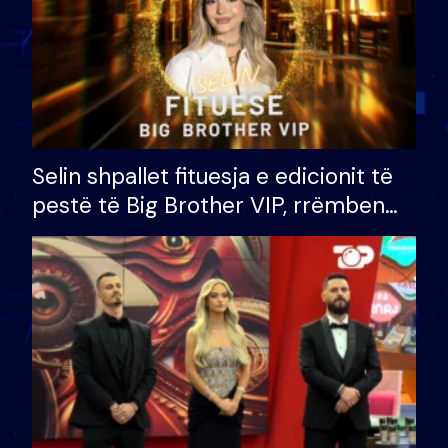
Selin shpallet fituesja e edicionit të
pestë të Big Brother VIP, rrëmben
çmimin e madh prej 100 mijë eurosh