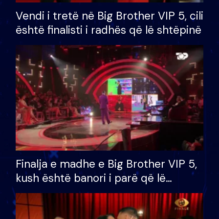
Vendi i tretë në Big Brother VIP 5, cili
është finalisti i radhës që lë shtëpinë
Finalja e madhe e Big Brother VIP 5,
kush është banori i parë që lë
shtëpinë dhe humb mundësinë për
të fituar çmimin e madh