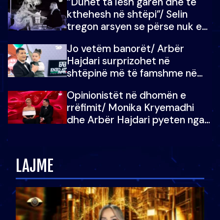
“Duhet ta lësh garën dhe të
kthehesh në shtëpi”/ Selin
tregon arsyen se përse nuk e
dëgjoi fjalën e së ëmës: Doja ta
Jo vetëm banorët/ Arbër
çoja luftën time deri në fund
Hajdari surprizohet në
shtëpinë më të famshme në
Shqipëri, opinionisti takohet me
Opinionistët në dhomën e
vajzën e tij
rrëfimit/ Monika Kryemadhi
dhe Arbër Hajdari pyeten nga
Ledion Liço: A do ta
zëvendësonit njëri-tjetrin?
LAJME