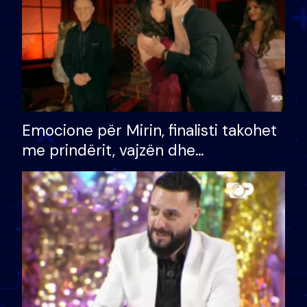
Emocione për Mirin, finalisti takohet
me prindërit, vajzën dhe
bashkëshorten: S’kemi ndonjë letër
divorci apo jo?