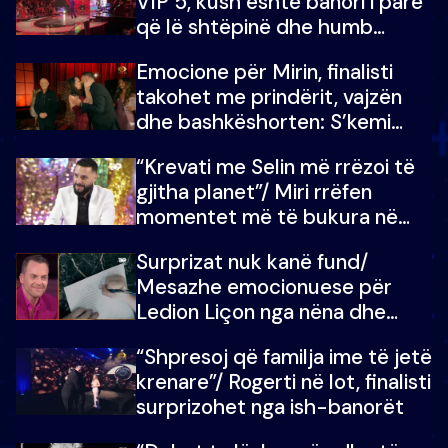
VIP 5, kush është banori i parë
që lë shtëpinë dhe humb
mundësinë për të fituar
Emocione për Mirin, finalisti
çmimin e madh
takohet me prindërit, vajzën
dhe bashkëshorten: S’kemi
ndonjë letër divorci apo jo?
“Krevati me Selin më rrëzoi të
gjitha planet”/ Miri rrëfen
momentet më të bukura në
shtëpinë e BB VIP: Do më
Surprizat nuk kanë fund/
mungojë zilja e mëngjesit kur…
Mesazhe emocionuese për
Ledion Liçon nga nëna dhe
fëmijët e tij, moderatori nuk i
“Shpresoj që familja ime të jetë
mban dot lotët: Nuk meritoj…
krenare”/ Rogerti në lot, finalisti
surprizohet nga ish-banorët