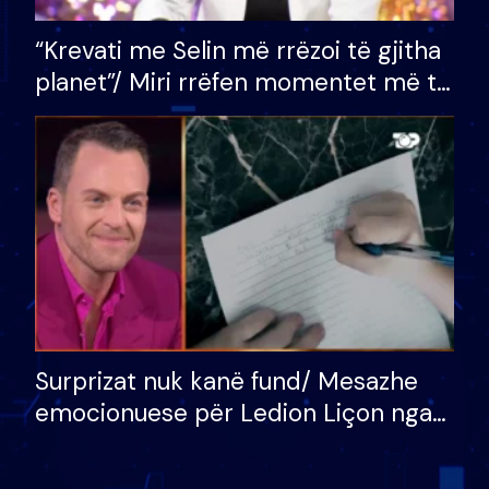
“Krevati me Selin më rrëzoi të gjitha
planet”/ Miri rrëfen momentet më të
bukura në shtëpinë e BB VIP: Do më
mungojë zilja e mëngjesit kur…
Surprizat nuk kanë fund/ Mesazhe
emocionuese për Ledion Liçon nga
nëna dhe fëmijët e tij, moderatori
nuk i mban dot lotët: Nuk meritoj…