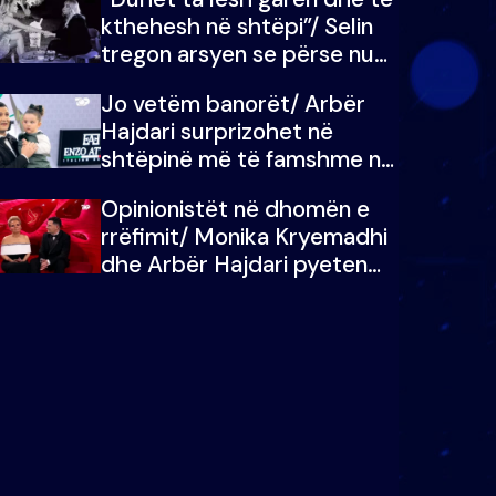
kthehesh në shtëpi”/ Selin
tregon arsyen se përse nuk
e dëgjoi fjalën e së ëmës:
Jo vetëm banorët/ Arbër
Doja ta çoja luftën time deri
Hajdari surprizohet në
në fund
shtëpinë më të famshme në
Shqipëri, opinionisti takohet
Opinionistët në dhomën e
me vajzën e tij
rrëfimit/ Monika Kryemadhi
dhe Arbër Hajdari pyeten
nga Ledion Liço: A do ta
zëvendësonit njëri-tjetrin?