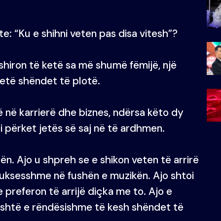
te: “Ku e shihni veten pas disa vitesh”?
ëshiron të ketë sa më shumë fëmijë, një
etë shëndet të plotë.
rë në karrierë dhe biznes, ndërsa këto dy
a i përket jetës së saj në të ardhmen.
ën. Ajo u shpreh se e shikon veten të arrirë
suksesshme në fushën e muzikën. Ajo shtoi
 preferon të arrijë diçka me to. Ajo e
 është e rëndësishme të kesh shëndet të