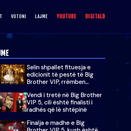
YOUTUBE
DIGITALB
T
VOTONI
LAJME
JME
Selin shpallet fituesja e
edicionit të pestë të Big
Brother VIP, rrëmben
çmimin e madh prej 100
Vendi i tretë në Big Brother
mijë eurosh
VIP 5, cili është finalisti i
radhës që lë shtëpinë
Finalja e madhe e Big
Brother VIP 5, kush është