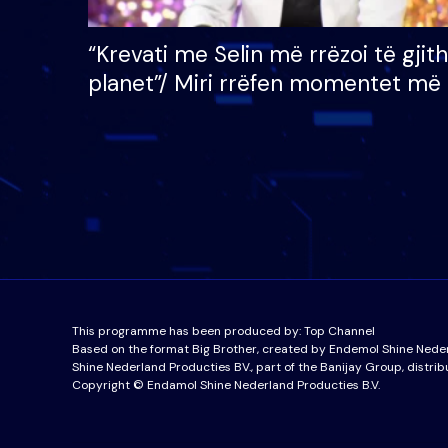
“Krevati me Selin më rrëzoi të gjit
planet”/ Miri rrëfen momentet më 
bukura në shtëpinë e BB VIP: Do 
mungojë zilja e mëngjesit kur…
This programme has been produced by:
Top Channel
Based on the format Big Brother, created by Endemol Shine Nede
Shine Nederland Producties BV., part of the Banijay Group, distrib
Copyright © Endamol Shine Nederland Producties B.V.