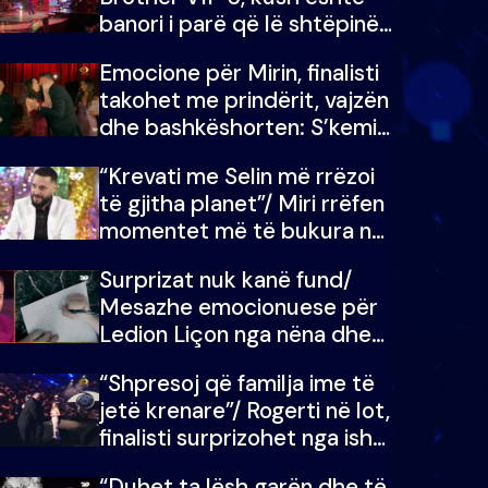
banori i parë që lë shtëpinë
dhe humb mundësinë për të
Emocione për Mirin, finalisti
fituar çmimin e madh
takohet me prindërit, vajzën
dhe bashkëshorten: S’kemi
ndonjë letër divorci apo jo?
“Krevati me Selin më rrëzoi
të gjitha planet”/ Miri rrëfen
momentet më të bukura në
shtëpinë e BB VIP: Do më
Surprizat nuk kanë fund/
mungojë zilja e mëngjesit
Mesazhe emocionuese për
kur…
Ledion Liçon nga nëna dhe
fëmijët e tij, moderatori nuk
“Shpresoj që familja ime të
i mban dot lotët: Nuk
jetë krenare”/ Rogerti në lot,
meritoj…
finalisti surprizohet nga ish-
banorët
“Duhet ta lësh garën dhe të