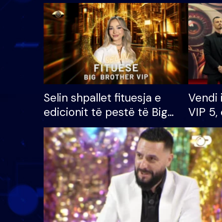
Selin shpallet fituesja e
Vendi 
edicionit të pestë të Big
VIP 5, 
Brother VIP, rrëmben
radhës
çmimin e madh prej 100
mijë eurosh