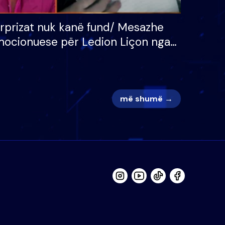
rprizat nuk kanë fund/ Mesazhe
ocionuese për Ledion Liçon nga
na dhe fëmijët e tij, moderatori
k i mban dot lotët: Nuk meritoj…
më shumë →