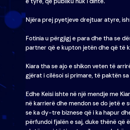
e tyre, që publiku nuk i dinte.
Njëra prej pyetjeve drejtuar atyre, ish
Fotinia u përgjigj e para dhe tha se d
partner që e kupton jetën dhe që të k
Kiara tha se ajo e shikon veten të arri
gjërat i cilësoi si primare, të paktën s
Edhe Keisi ishte në një mendje me Kiar
në karrierë dhe mendon se do jetë e 
se ka dy-tre biznese që i ka hapur dhe
përfundoi fjalën e saj, duke thënë që