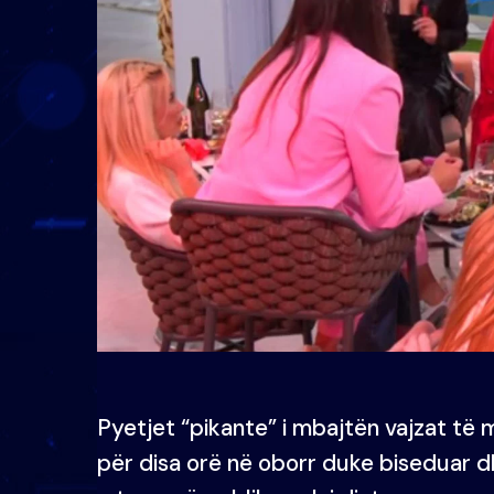
Pyetjet “pikante” i mbajtën vajzat të
për disa orë në oborr duke biseduar d