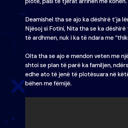
plotë, pasi të tjerat arrihen me kohën.
Deamishel tha se ajo ka dëshirë t’ja l
Njësoj si Fotini, Nita tha se ka dëshir
të ardhmen, nuk i ka të ndara me “thik
Olta tha se ajo e mendon veten me një 
shtoi se plan të parë ka familjen, ndër
edhe ato të jenë të plotësuara në këtë
bëhen me fëmijë.