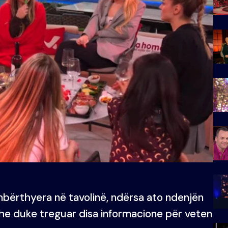
 mbërthyera në tavolinë, ndërsa ato ndenjën
he duke treguar disa informacione për veten