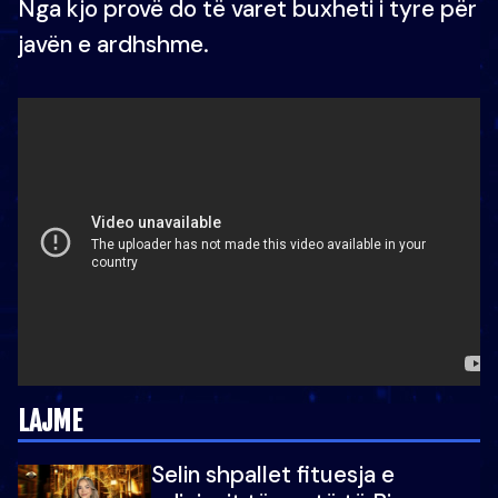
Nga kjo provë do të varet buxheti i tyre për
javën e ardhshme.
LAJME
Selin shpallet fituesja e