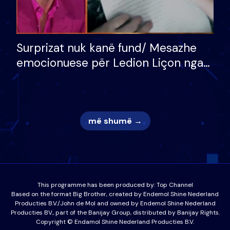
Surprizat nuk kanë fund/ Mesazhe
emocionuese për Ledion Liçon nga
nëna dhe fëmijët e tij, moderatori
nuk i mban dot lotët: Nuk meritoj…
më shumë →
This programme has been produced by:
Top Channel
Based on the format Big Brother, created by Endemol Shine Nederland
Producties B.V./John de Mol and owned by Endemol Shine Nederland
Producties BV., part of the Banijay Group, distributed by Banijay Rights.
Copyright © Endamol Shine Nederland Producties B.V.