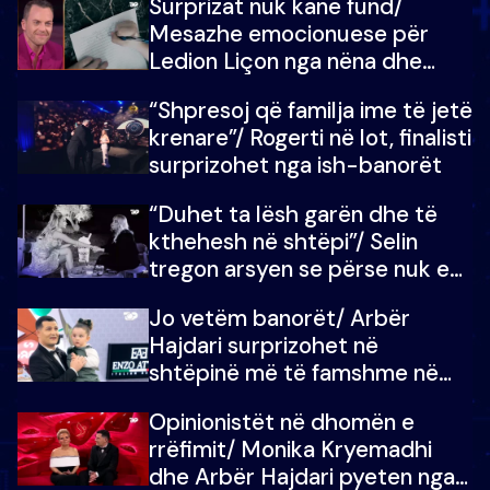
Surprizat nuk kanë fund/
mungojë zilja e mëngjesit kur…
Mesazhe emocionuese për
Ledion Liçon nga nëna dhe
fëmijët e tij, moderatori nuk i
“Shpresoj që familja ime të jetë
mban dot lotët: Nuk meritoj…
krenare”/ Rogerti në lot, finalisti
surprizohet nga ish-banorët
“Duhet ta lësh garën dhe të
kthehesh në shtëpi”/ Selin
tregon arsyen se përse nuk e
dëgjoi fjalën e së ëmës: Doja ta
Jo vetëm banorët/ Arbër
çoja luftën time deri në fund
Hajdari surprizohet në
shtëpinë më të famshme në
Shqipëri, opinionisti takohet me
Opinionistët në dhomën e
vajzën e tij
rrëfimit/ Monika Kryemadhi
dhe Arbër Hajdari pyeten nga