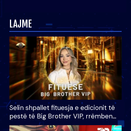
Ledion Liço: A do ta
zëvendësonit njëri-tjetrin?
LAJME
Selin shpallet fituesja e edicionit të
pestë të Big Brother VIP, rrëmben
çmimin e madh prej 100 mijë eurosh