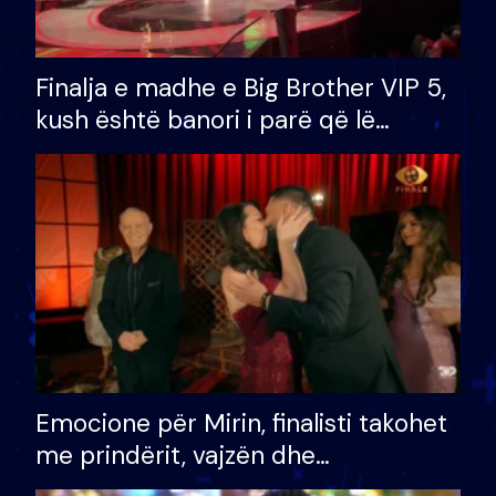
Finalja e madhe e Big Brother VIP 5,
kush është banori i parë që lë
shtëpinë dhe humb mundësinë për
të fituar çmimin e madh
Emocione për Mirin, finalisti takohet
me prindërit, vajzën dhe
bashkëshorten: S’kemi ndonjë letër