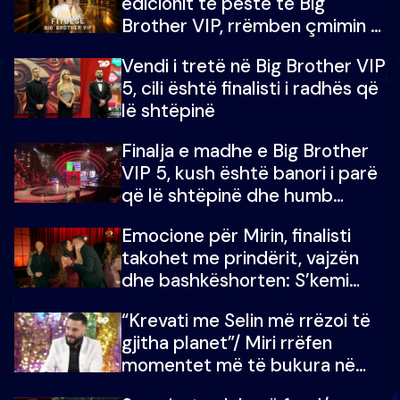
edicionit të pestë të Big
Brother VIP, rrëmben çmimin e
madh prej 100 mijë eurosh
Vendi i tretë në Big Brother VIP
5, cili është finalisti i radhës që
lë shtëpinë
Finalja e madhe e Big Brother
VIP 5, kush është banori i parë
që lë shtëpinë dhe humb
mundësinë për të fituar
Emocione për Mirin, finalisti
çmimin e madh
takohet me prindërit, vajzën
dhe bashkëshorten: S’kemi
ndonjë letër divorci apo jo?
“Krevati me Selin më rrëzoi të
gjitha planet”/ Miri rrëfen
momentet më të bukura në
shtëpinë e BB VIP: Do më