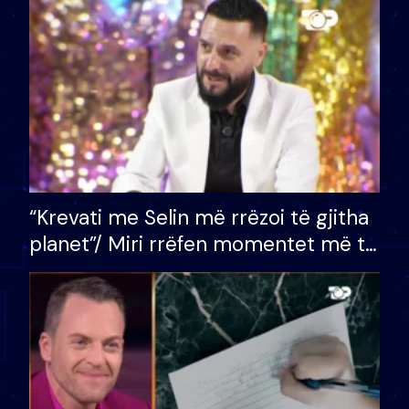
divorci apo jo?
“Krevati me Selin më rrëzoi të gjitha
planet”/ Miri rrëfen momentet më të
bukura në shtëpinë e BB VIP: Do më
mungojë zilja e mëngjesit kur…