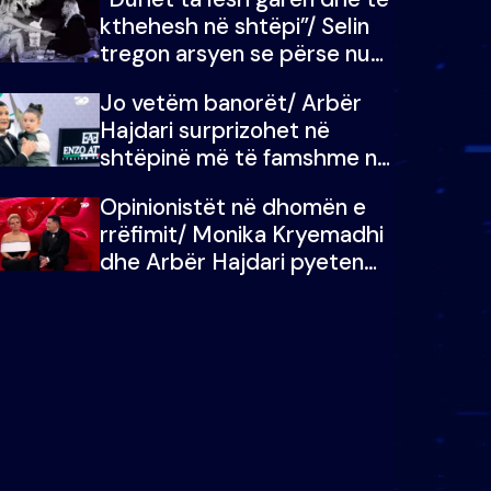
kthehesh në shtëpi”/ Selin
tregon arsyen se përse nuk
e dëgjoi fjalën e së ëmës:
Jo vetëm banorët/ Arbër
Doja ta çoja luftën time deri
Hajdari surprizohet në
në fund
shtëpinë më të famshme në
Shqipëri, opinionisti takohet
Opinionistët në dhomën e
me vajzën e tij
rrëfimit/ Monika Kryemadhi
dhe Arbër Hajdari pyeten
nga Ledion Liço: A do ta
zëvendësonit njëri-tjetrin?