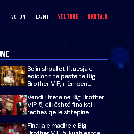
YOUTUBE
DIGITALB
T
VOTONI
LAJME
JME
Selin shpallet fituesja e
edicionit të pestë të Big
Brother VIP, rrëmben
çmimin e madh prej 100
Vendi i tretë në Big Brother
mijë eurosh
VIP 5, cili është finalisti i
radhës që lë shtëpinë
Finalja e madhe e Big
Brother VIP 5, kush është