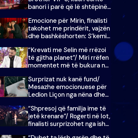
banori i parë që lë shtëpinë
dhe humb mundësinë për të
Emocione për Mirin, finalisti
fituar çmimin e madh
takohet me prindërit, vajzën
dhe bashkëshorten: S’kemi
ndonjë letër divorci apo jo?
“Krevati me Selin më rrëzoi
të gjitha planet”/ Miri rrëfen
momentet më të bukura në
shtëpinë e BB VIP: Do më
Surprizat nuk kanë fund/
mungojë zilja e mëngjesit
Mesazhe emocionuese për
kur…
Ledion Liçon nga nëna dhe
fëmijët e tij, moderatori nuk
“Shpresoj që familja ime të
i mban dot lotët: Nuk
jetë krenare”/ Rogerti në lot,
meritoj…
finalisti surprizohet nga ish-
banorët
“Duhet ta lësh garën dhe të