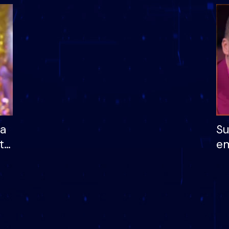
 që lë shtëpinë
banori i parë që lë sh
dhe humb mundësinë
të fituar çmimin e m
ha
Su
të
em
më
në
nu