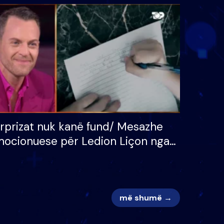
tëpinë
vajzën dhe bashkëshorten:
 për
S’kemi ndonjë letër divorci
adh
apo jo?
rprizat nuk kanë fund/ Mesazhe
ocionuese për Ledion Liçon nga
na dhe fëmijët e tij, moderatori
k i mban dot lotët: Nuk meritoj…
më shumë →