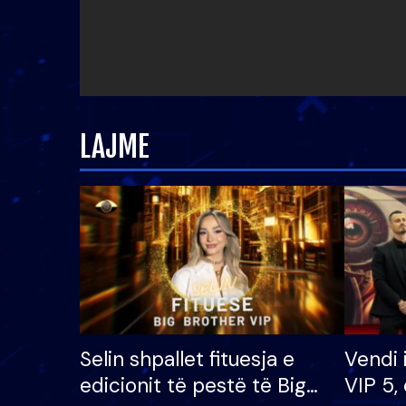
LAJME
Selin shpallet fituesja e
Vendi 
edicionit të pestë të Big
VIP 5, 