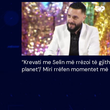
Brother VIP, rrëmben
radhës
çmimin e madh prej 100
mijë eurosh
“Krevati me Selin më rrëzoi të gjit
planet”/ Miri rrëfen momentet më 
bukura në shtëpinë e BB VIP: Do 
mungojë zilja e mëngjesit kur…