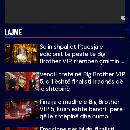
LAJME
Selin shpallet fituesja e
edicionit të pestë të Big
Brother VIP, rrëmben çmimin e
madh prej 100 mijë eurosh
Vendi i tretë në Big Brother VIP
5, cili është finalisti i radhës që
lë shtëpinë
Finalja e madhe e Big Brother
VIP 5, kush është banori i parë
që lë shtëpinë dhe humb
mundësinë për të fituar
Emocione për Mirin, finalisti