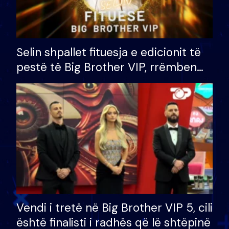
Selin shpallet fituesja e edicionit të
pestë të Big Brother VIP, rrëmben
çmimin e madh prej 100 mijë eurosh
Vendi i tretë në Big Brother VIP 5, cili
është finalisti i radhës që lë shtëpinë