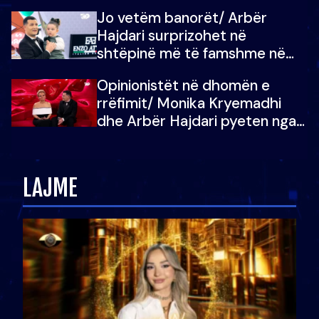
dëgjoi fjalën e së ëmës: Doja ta
Jo vetëm banorët/ Arbër
çoja luftën time deri në fund
Hajdari surprizohet në
shtëpinë më të famshme në
Shqipëri, opinionisti takohet me
Opinionistët në dhomën e
vajzën e tij
rrëfimit/ Monika Kryemadhi
dhe Arbër Hajdari pyeten nga
Ledion Liço: A do ta
zëvendësonit njëri-tjetrin?
LAJME