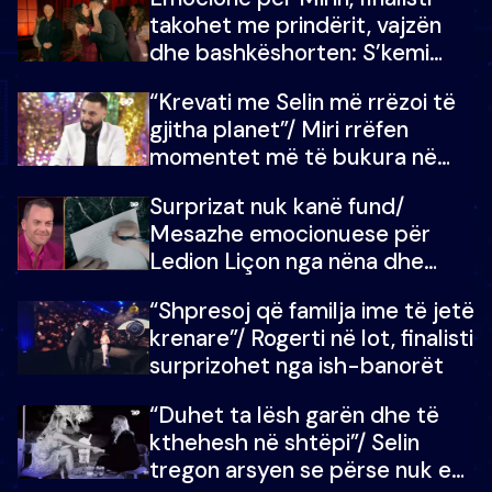
çmimin e madh
takohet me prindërit, vajzën
dhe bashkëshorten: S’kemi
ndonjë letër divorci apo jo?
“Krevati me Selin më rrëzoi të
gjitha planet”/ Miri rrëfen
momentet më të bukura në
shtëpinë e BB VIP: Do më
Surprizat nuk kanë fund/
mungojë zilja e mëngjesit kur…
Mesazhe emocionuese për
Ledion Liçon nga nëna dhe
fëmijët e tij, moderatori nuk i
“Shpresoj që familja ime të jetë
mban dot lotët: Nuk meritoj…
krenare”/ Rogerti në lot, finalisti
surprizohet nga ish-banorët
“Duhet ta lësh garën dhe të
kthehesh në shtëpi”/ Selin
tregon arsyen se përse nuk e