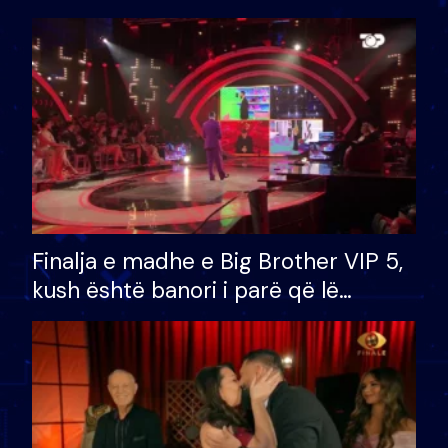
Finalja e madhe e Big Brother VIP 5,
kush është banori i parë që lë
shtëpinë dhe humb mundësinë për
të fituar çmimin e madh