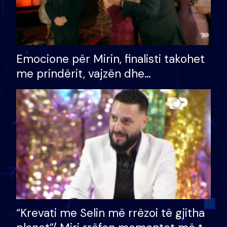
Emocione për Mirin, finalisti takohet
me prindërit, vajzën dhe
bashkëshorten: S’kemi ndonjë letër
divorci apo jo?
“Krevati me Selin më rrëzoi të gjitha