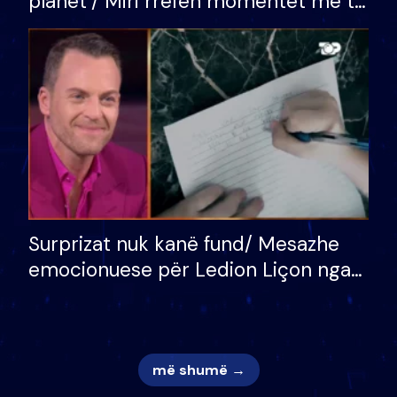
planet”/ Miri rrëfen momentet më të
bukura në shtëpinë e BB VIP: Do më
mungojë zilja e mëngjesit kur…
Surprizat nuk kanë fund/ Mesazhe
emocionuese për Ledion Liçon nga
nëna dhe fëmijët e tij, moderatori
nuk i mban dot lotët: Nuk meritoj…
më shumë →