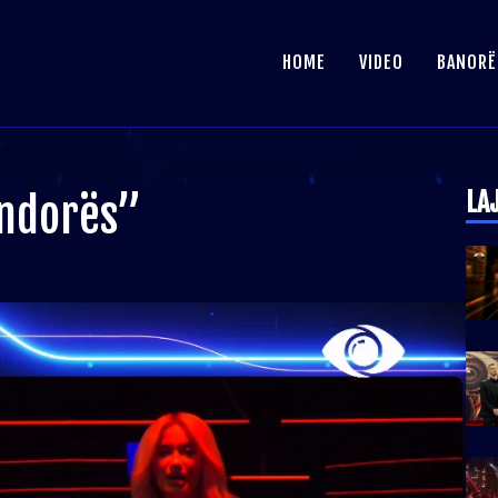
HOME
VIDEO
BANORË
LA
andorës”