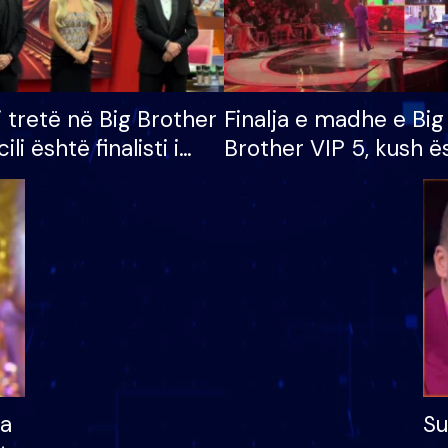
i tretë në Big Brother
Finalja e madhe e Big
cili është finalisti i
Brother VIP 5, kush ë
 që lë shtëpinë
banori i parë që lë sh
dhe humb mundësinë
të fituar çmimin e m
ha
Su