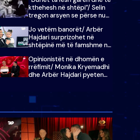
kthehesh në shtëpi”/ Selin
tregon arsyen se përse nuk
e dëgjoi fjalën e së ëmës:
Jo vetëm banorët/ Arbër
Doja ta çoja luftën time deri
Hajdari surprizohet në
në fund
shtëpinë më të famshme në
Shqipëri, opinionisti takohet
Opinionistët në dhomën e
me vajzën e tij
rrëfimit/ Monika Kryemadhi
dhe Arbër Hajdari pyeten
nga Ledion Liço: A do ta
zëvendësonit njëri-tjetrin?