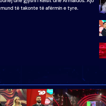
odhej dhe gjyshi i Keisit dhe Armaldos. Ajo
 mund të takonte të afërmin e tyre.