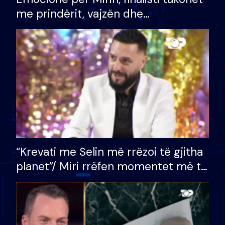
me prindërit, vajzën dhe
bashkëshorten: S’kemi ndonjë letër
divorci apo jo?
“Krevati me Selin më rrëzoi të gjitha
planet”/ Miri rrëfen momentet më të
bukura në shtëpinë e BB VIP: Do më
mungojë zilja e mëngjesit kur…