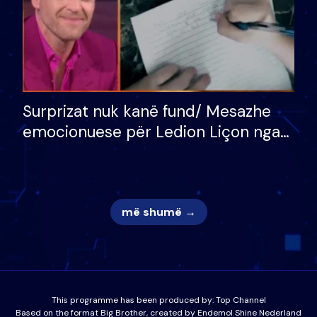
Surprizat nuk kanë fund/ Mesazhe
emocionuese për Ledion Liçon nga
nëna dhe fëmijët e tij, moderatori
nuk i mban dot lotët: Nuk meritoj…
më shumë →
This programme has been produced by:
Top Channel
Based on the format Big Brother, created by Endemol Shine Nederland