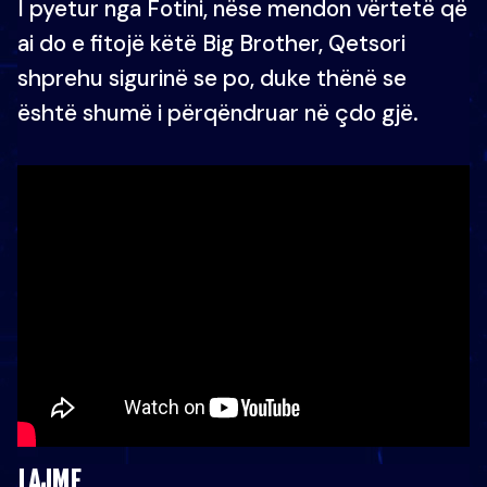
I pyetur nga Fotini, nëse mendon vërtetë që
ai do e fitojë këtë Big Brother, Qetsori
shprehu sigurinë se po, duke thënë se
është shumë i përqëndruar në çdo gjë.
LAJME