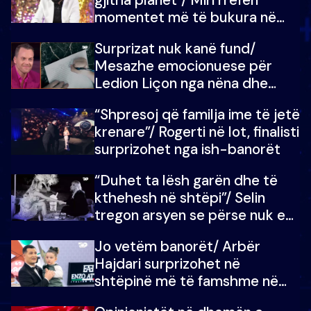
momentet më të bukura në
shtëpinë e BB VIP: Do më
Surprizat nuk kanë fund/
mungojë zilja e mëngjesit kur…
Mesazhe emocionuese për
Ledion Liçon nga nëna dhe
fëmijët e tij, moderatori nuk i
“Shpresoj që familja ime të jetë
mban dot lotët: Nuk meritoj…
krenare”/ Rogerti në lot, finalisti
surprizohet nga ish-banorët
“Duhet ta lësh garën dhe të
kthehesh në shtëpi”/ Selin
tregon arsyen se përse nuk e
dëgjoi fjalën e së ëmës: Doja ta
Jo vetëm banorët/ Arbër
çoja luftën time deri në fund
Hajdari surprizohet në
shtëpinë më të famshme në
Shqipëri, opinionisti takohet me