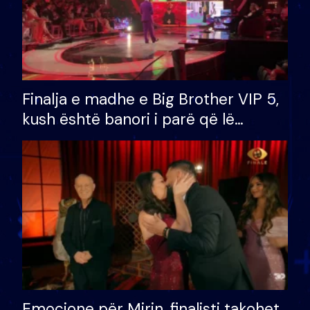
Finalja e madhe e Big Brother VIP 5,
kush është banori i parë që lë
shtëpinë dhe humb mundësinë për
të fituar çmimin e madh
Emocione për Mirin, finalisti takohet