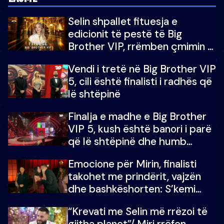
Selin shpallet fituesja e
edicionit të pestë të Big
Brother VIP, rrëmben çmimin e
madh prej 100 mijë eurosh
Vendi i tretë në Big Brother VIP
5, cili është finalisti i radhës që
lë shtëpinë
Finalja e madhe e Big Brother
VIP 5, kush është banori i parë
që lë shtëpinë dhe humb
mundësinë për të fituar
Emocione për Mirin, finalisti
çmimin e madh
takohet me prindërit, vajzën
dhe bashkëshorten: S’kemi
ndonjë letër divorci apo jo?
“Krevati me Selin më rrëzoi të
gjitha planet”/ Miri rrëfen