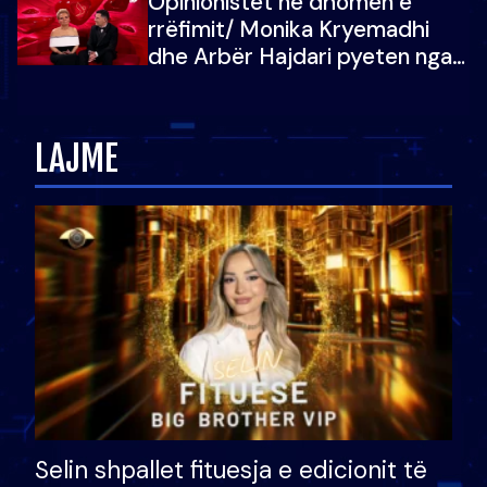
Opinionistët në dhomën e
vajzën e tij
rrëfimit/ Monika Kryemadhi
dhe Arbër Hajdari pyeten nga
Ledion Liço: A do ta
zëvendësonit njëri-tjetrin?
LAJME
Selin shpallet fituesja e edicionit të