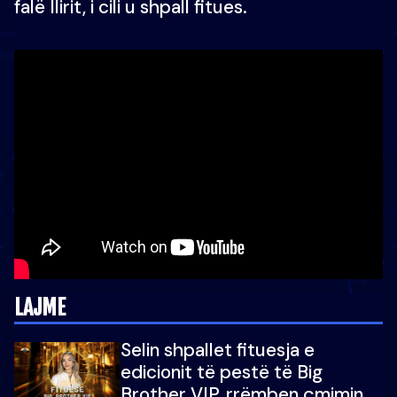
falë Ilirit, i cili u shpall fitues.
LAJME
Selin shpallet fituesja e
edicionit të pestë të Big
Brother VIP, rrëmben çmimin e