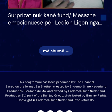
Surprizat nuk kanë fund/ Mesazhe
emocionuese për Ledion Liçon nga
nëna dhe fëmijët e tij, moderatori
nuk i mban dot lotët: Nuk meritoj…
më shumë →
This programme has been produced by:
Top Channel
Based on the format Big Brother, created by Endemol Shine Nederland
Producties B.V./John de Mol and owned by Endemol Shine Nederland
Producties BV., part of the Banijay Group, distributed by Banijay Rights.
Copyright © Endamol Shine Nederland Producties B.V.