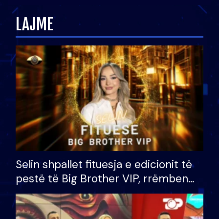
zëvendësonit njëri-tjetrin?
LAJME
Selin shpallet fituesja e edicionit të
pestë të Big Brother VIP, rrëmben
çmimin e madh prej 100 mijë eurosh