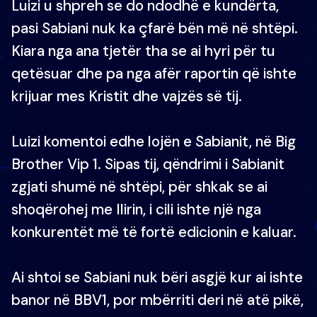
Luizi u shpreh se do ndodhë e kundërta,
pasi Sabiani nuk ka çfarë bën më në shtëpi.
Kiara nga ana tjetër tha se ai hyri për tu
qetësuar dhe pa nga afër raportin që ishte
krijuar mes Kristit dhe vajzës së tij.
Luizi komentoi edhe lojën e Sabianit, në Big
Brother Vip 1. Sipas tij, qëndrimi i Sabianit
zgjati shumë në shtëpi, për shkak se ai
shoqërohej me Ilirin, i cili ishte një nga
konkurentët më të fortë edicionin e kaluar.
Ai shtoi se Sabiani nuk bëri asgjë kur ai ishte
banor në BBV1, por mbërriti deri në atë pikë,