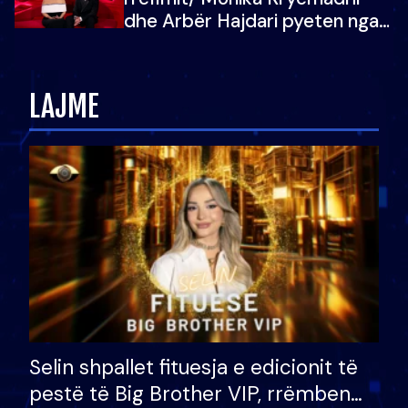
dhe Arbër Hajdari pyeten nga
Ledion Liço: A do ta
zëvendësonit njëri-tjetrin?
LAJME
Selin shpallet fituesja e edicionit të
pestë të Big Brother VIP, rrëmben