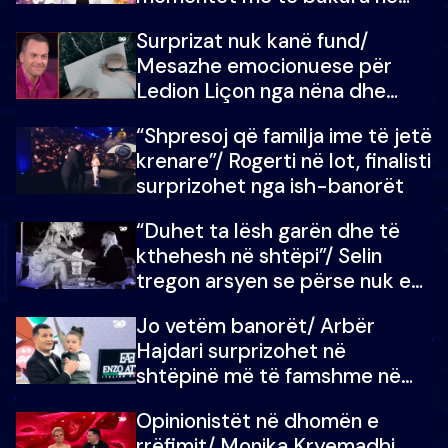
shtëpinë e BB VIP: Do më
Surprizat nuk kanë fund/
mungojë zilja e mëngjesit kur…
Mesazhe emocionuese për
Ledion Liçon nga nëna dhe
fëmijët e tij, moderatori nuk i
“Shpresoj që familja ime të jetë
mban dot lotët: Nuk meritoj…
krenare”/ Rogerti në lot, finalisti
surprizohet nga ish-banorët
“Duhet ta lësh garën dhe të
kthehesh në shtëpi”/ Selin
tregon arsyen se përse nuk e
dëgjoi fjalën e së ëmës: Doja ta
Jo vetëm banorët/ Arbër
çoja luftën time deri në fund
Hajdari surprizohet në
shtëpinë më të famshme në
Shqipëri, opinionisti takohet me
Opinionistët në dhomën e
vajzën e tij
rrëfimit/ Monika Kryemadhi