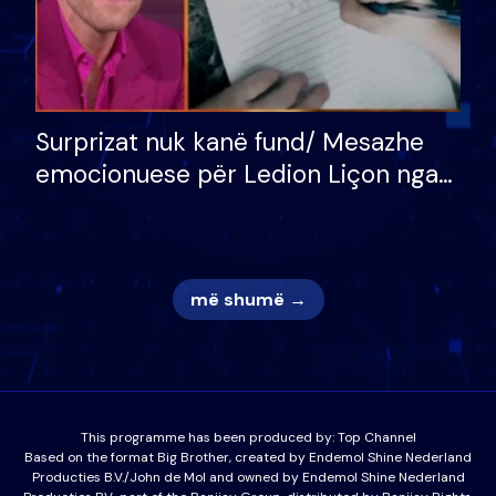
Surprizat nuk kanë fund/ Mesazhe
emocionuese për Ledion Liçon nga
nëna dhe fëmijët e tij, moderatori
nuk i mban dot lotët: Nuk meritoj…
më shumë →
This programme has been produced by:
Top Channel
Based on the format Big Brother, created by Endemol Shine Nederland
Producties B.V./John de Mol and owned by Endemol Shine Nederland