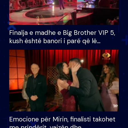
Finalja e madhe e Big Brother VIP 5,
kush është banori i parë që lë
shtëpinë dhe humb mundësinë për
të fituar çmimin e madh
Emocione për Mirin, finalisti takohet
me prindërit, vajzën dhe