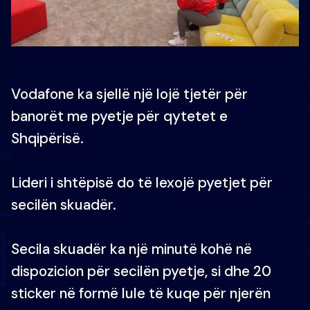
Vodafone ka sjellë një lojë tjetër për
banorët me pyetje për qytetet e
Shqipërisë.
Lideri i shtëpisë do të lexojë pyetjet për
secilën skuadër.
Secila skuadër ka një minutë kohë në
dispozicion për secilën pyetje, si dhe 20
sticker në formë lule të kuqe për njerën