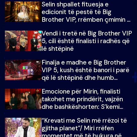
Selin shpallet fituesja e
edicionit të pestë të Big
Brother VIP, rrëmben çmimin e
madh prej 100 mijë eurosh
Vendi i tretë në Big Brother VIP
5, cili është finalisti i radhës që
lë shtëpinë
Finalja e madhe e Big Brother
VIP 5, kush është banori i parë
që lë shtëpinë dhe humb
mundësinë për të fituar
Emocione për Mirin, finalisti
çmimin e madh
takohet me prindërit, vajzën
dhe bashkëshorten: S’kemi
ndonjë letër divorci apo jo?
“Krevati me Selin më rrëzoi të
gjitha planet”/ Miri rrëfen
momentet më të bukura në