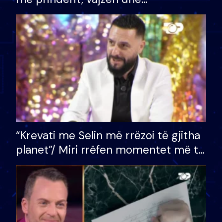
bashkëshorten: S’kemi ndonjë letër
divorci apo jo?
“Krevati me Selin më rrëzoi të gjitha
planet”/ Miri rrëfen momentet më të
bukura në shtëpinë e BB VIP: Do më
mungojë zilja e mëngjesit kur…