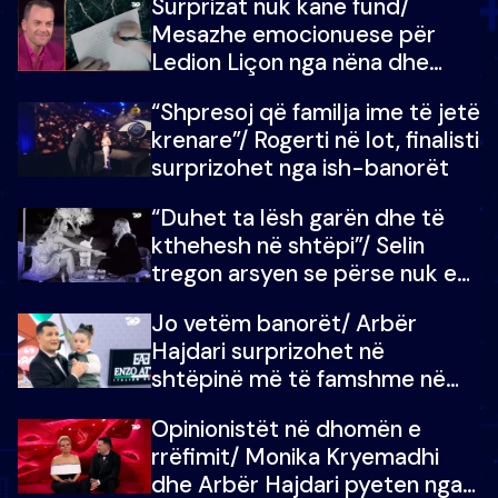
Surprizat nuk kanë fund/
mungojë zilja e mëngjesit kur…
Mesazhe emocionuese për
Ledion Liçon nga nëna dhe
fëmijët e tij, moderatori nuk i
“Shpresoj që familja ime të jetë
mban dot lotët: Nuk meritoj…
krenare”/ Rogerti në lot, finalisti
surprizohet nga ish-banorët
“Duhet ta lësh garën dhe të
kthehesh në shtëpi”/ Selin
tregon arsyen se përse nuk e
dëgjoi fjalën e së ëmës: Doja ta
Jo vetëm banorët/ Arbër
çoja luftën time deri në fund
Hajdari surprizohet në
shtëpinë më të famshme në
Shqipëri, opinionisti takohet me
Opinionistët në dhomën e
vajzën e tij
rrëfimit/ Monika Kryemadhi
dhe Arbër Hajdari pyeten nga