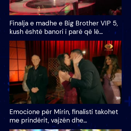
Finalja e madhe e Big Brother VIP 5,
kush është banori i parë që lë
shtëpinë dhe humb mundësinë për
të fituar çmimin e madh
Emocione për Mirin, finalisti takohet
me prindërit, vajzën dhe
bashkëshorten: S’kemi ndonjë letër