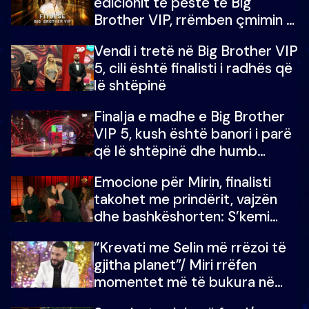
edicionit të pestë të Big
Brother VIP, rrëmben çmimin e
madh prej 100 mijë eurosh
Vendi i tretë në Big Brother VIP
5, cili është finalisti i radhës që
lë shtëpinë
Finalja e madhe e Big Brother
VIP 5, kush është banori i parë
që lë shtëpinë dhe humb
mundësinë për të fituar
Emocione për Mirin, finalisti
çmimin e madh
takohet me prindërit, vajzën
dhe bashkëshorten: S’kemi
ndonjë letër divorci apo jo?
“Krevati me Selin më rrëzoi të
gjitha planet”/ Miri rrëfen
momentet më të bukura në
shtëpinë e BB VIP: Do më