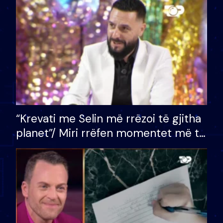
divorci apo jo?
“Krevati me Selin më rrëzoi të gjitha
planet”/ Miri rrëfen momentet më të
bukura në shtëpinë e BB VIP: Do më
mungojë zilja e mëngjesit kur…