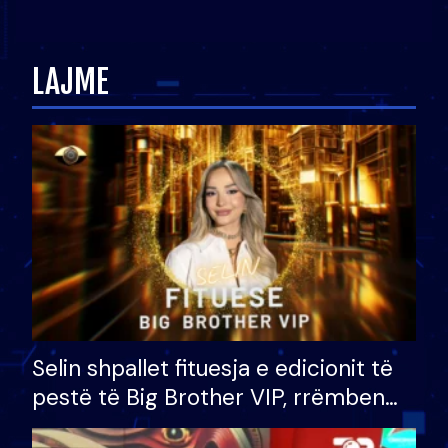
Ledion Liço: A do ta
zëvendësonit njëri-tjetrin?
LAJME
Selin shpallet fituesja e edicionit të
pestë të Big Brother VIP, rrëmben
çmimin e madh prej 100 mijë eurosh