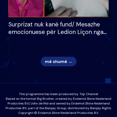
Surprizat nuk kanë fund/ Mesazhe
emocionuese për Ledion Liçon nga
nëna dhe fëmijët e tij, moderatori
nuk i mban dot lotët: Nuk meritoj…
më shumë →
This programme has been produced by:
Top Channel
Based on the format Big Brother, created by Endemol Shine Nederland
Producties B.V./John de Mol and owned by Endemol Shine Nederland
Producties BV., part of the Banijay Group, distributed by Banijay Rights.
Copyright © Endamol Shine Nederland Producties B.V.