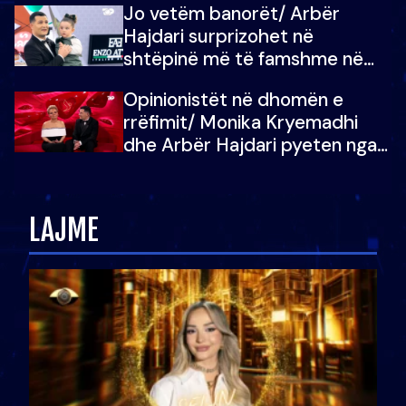
Jo vetëm banorët/ Arbër
çoja luftën time deri në fund
Hajdari surprizohet në
shtëpinë më të famshme në
Shqipëri, opinionisti takohet me
Opinionistët në dhomën e
vajzën e tij
rrëfimit/ Monika Kryemadhi
dhe Arbër Hajdari pyeten nga
Ledion Liço: A do ta
zëvendësonit njëri-tjetrin?
LAJME