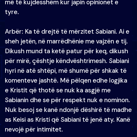
më të kujdesshëm kur japin opinionet e
tyre.
Arbër: Ka të drejtë të mërzitet Sabiani. Ai e
sheh jetën, në marrëdhënie me vajzën e tij.
Dikush mund ta ketë patur për keq, dikush
për mirë, çështje këndvështrimesh. Sabiani
hyri në atë shtëpi, më shumë për shkak të
komenteve jashtë. Më pëlqen edhe logjika
e Kristit që thotë se nuk ka asgjë me
Sabianin dhe se për respekt nuk e nominon.
Nuk besoj se kanë ndonjë dëshirë të madhe
as Keisi as Kristi që Sabiani të jenë aty. Kanë
nevojë për intimitet.