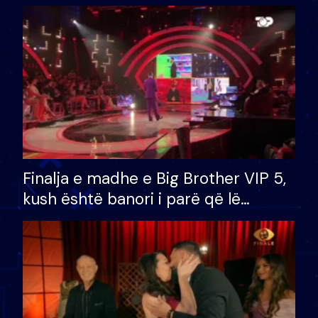
Finalja e madhe e Big Brother VIP 5,
kush është banori i parë që lë
shtëpinë dhe humb mundësinë për
të fituar çmimin e madh