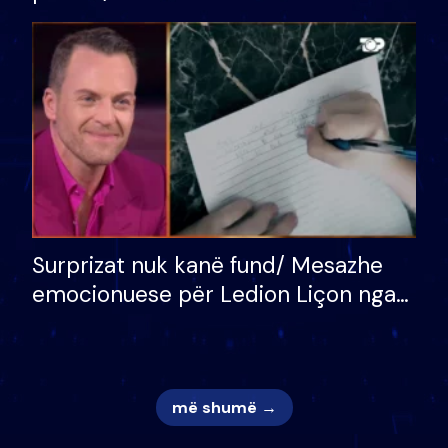
bukura në shtëpinë e BB VIP: Do më
mungojë zilja e mëngjesit kur…
Surprizat nuk kanë fund/ Mesazhe
emocionuese për Ledion Liçon nga
nëna dhe fëmijët e tij, moderatori
nuk i mban dot lotët: Nuk meritoj…
më shumë →