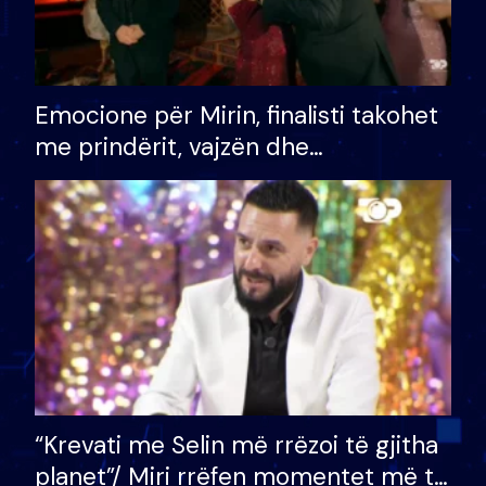
Emocione për Mirin, finalisti takohet
me prindërit, vajzën dhe
bashkëshorten: S’kemi ndonjë letër
divorci apo jo?
“Krevati me Selin më rrëzoi të gjitha
planet”/ Miri rrëfen momentet më të