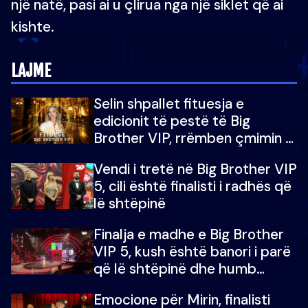
një natë, pasi ai u çlirua nga një siklet që ai
kishte.
LAJME
Selin shpallet fituesja e
edicionit të pestë të Big
Brother VIP, rrëmben çmimin e
madh prej 100 mijë eurosh
Vendi i tretë në Big Brother VIP
5, cili është finalisti i radhës që
lë shtëpinë
Finalja e madhe e Big Brother
VIP 5, kush është banori i parë
që lë shtëpinë dhe humb
mundësinë për të fituar
Emocione për Mirin, finalisti
çmimin e madh