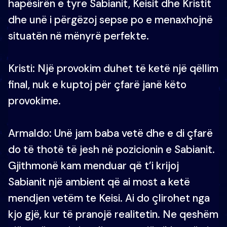
hapësirën e tyre Sabianit, Keisit dhe Kristit
dhe unë i përgëzoj sepse po e menaxhojnë
situatën në mënyrë perfekte.
Kristi: Një provokim duhet të ketë një qëllim
final, nuk e kuptoj për çfarë janë këto
provokime.
Armaldo: Unë jam baba vetë dhe e di çfarë
do të thotë të jesh në pozicionin e Sabianit.
Gjithmonë kam menduar që t’i krijoj
Sabianit një ambient që ai most a ketë
mendjen vetëm te Keisi. Ai do çlirohet nga
kjo gjë, kur të pranojë realitetin. Ne qeshëm