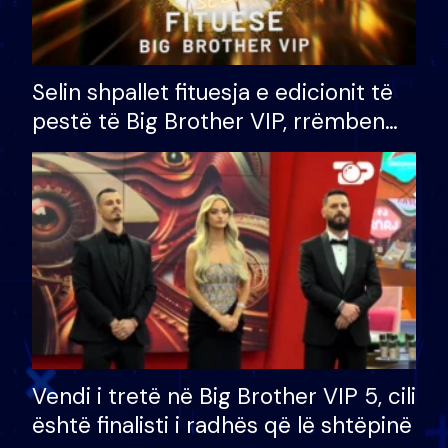
Selin shpallet fituesja e edicionit të
pestë të Big Brother VIP, rrëmben
çmimin e madh prej 100 mijë eurosh
Vendi i tretë në Big Brother VIP 5, cili
është finalisti i radhës që lë shtëpinë