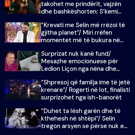
takohet me prindërit, vajzën
dhe bashkëshorten: S’kemi
ndonjë letër divorci apo jo?
“Krevati me Selin më rrëzoi të
gjitha planet”/ Miri rrëfen
momentet më të bukura në
shtëpinë e BB VIP: Do më
Surprizat nuk kanë fund/
mungojë zilja e mëngjesit kur…
Mesazhe emocionuese për
Ledion Liçon nga nëna dhe
fëmijët e tij, moderatori nuk i
“Shpresoj që familja ime të jetë
mban dot lotët: Nuk meritoj…
krenare”/ Rogerti në lot, finalisti
surprizohet nga ish-banorët
“Duhet ta lësh garën dhe të
kthehesh në shtëpi”/ Selin
tregon arsyen se përse nuk e
dëgjoi fjalën e së ëmës: Doja ta