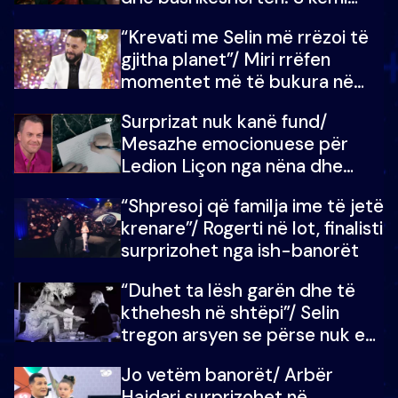
ndonjë letër divorci apo jo?
“Krevati me Selin më rrëzoi të
gjitha planet”/ Miri rrëfen
momentet më të bukura në
shtëpinë e BB VIP: Do më
Surprizat nuk kanë fund/
mungojë zilja e mëngjesit kur…
Mesazhe emocionuese për
Ledion Liçon nga nëna dhe
fëmijët e tij, moderatori nuk i
“Shpresoj që familja ime të jetë
mban dot lotët: Nuk meritoj…
krenare”/ Rogerti në lot, finalisti
surprizohet nga ish-banorët
“Duhet ta lësh garën dhe të
kthehesh në shtëpi”/ Selin
tregon arsyen se përse nuk e
dëgjoi fjalën e së ëmës: Doja ta
Jo vetëm banorët/ Arbër
çoja luftën time deri në fund
Hajdari surprizohet në