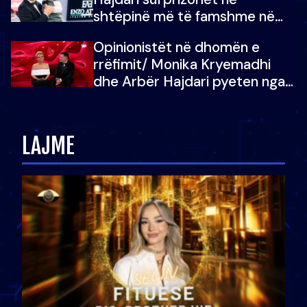
shtëpinë më të famshme në
Shqipëri, opinionisti takohet me
Opinionistët në dhomën e
vajzën e tij
rrëfimit/ Monika Kryemadhi
dhe Arbër Hajdari pyeten nga
Ledion Liço: A do ta
zëvendësonit njëri-tjetrin?
LAJME