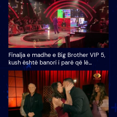
Finalja e madhe e Big Brother VIP 5,
kush është banori i parë që lë
shtëpinë dhe humb mundësinë për
të fituar çmimin e madh