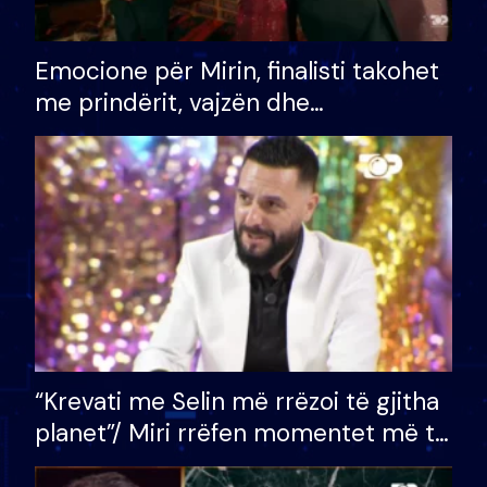
Emocione për Mirin, finalisti takohet
me prindërit, vajzën dhe
bashkëshorten: S’kemi ndonjë letër
divorci apo jo?
“Krevati me Selin më rrëzoi të gjitha
planet”/ Miri rrëfen momentet më të
bukura në shtëpinë e BB VIP: Do më