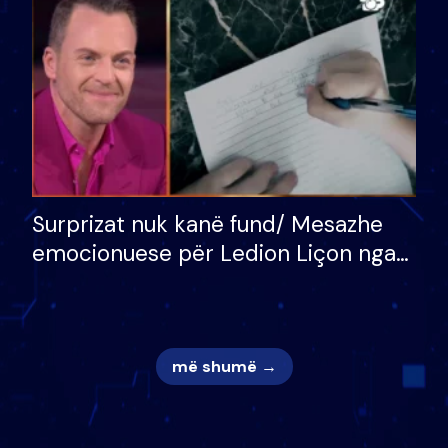
mungojë zilja e mëngjesit kur…
Surprizat nuk kanë fund/ Mesazhe
emocionuese për Ledion Liçon nga
nëna dhe fëmijët e tij, moderatori
nuk i mban dot lotët: Nuk meritoj…
më shumë →