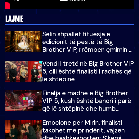
LAJME
Selin shpallet fituesja e
edicionit të pestë të Big
Brother VIP, rrëmben çmimin e
madh prej 100 mijë eurosh
Vendi i tretë në Big Brother VIP
5, cili është finalisti i radhës që
lë shtëpinë
Finalja e madhe e Big Brother
VIP 5, kush është banori i parë
që lë shtëpinë dhe humb
mundësinë për të fituar
Emocione për Mirin, finalisti
çmimin e madh
takohet me prindërit, vajzën
dhe bashkëshorten: S’kemi