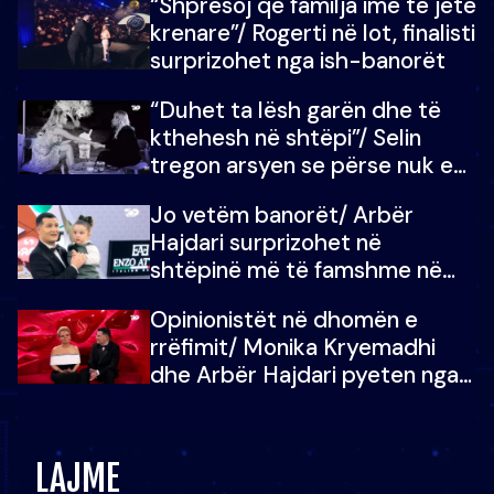
“Shpresoj që familja ime të jetë
mban dot lotët: Nuk meritoj…
krenare”/ Rogerti në lot, finalisti
surprizohet nga ish-banorët
“Duhet ta lësh garën dhe të
kthehesh në shtëpi”/ Selin
tregon arsyen se përse nuk e
dëgjoi fjalën e së ëmës: Doja ta
Jo vetëm banorët/ Arbër
çoja luftën time deri në fund
Hajdari surprizohet në
shtëpinë më të famshme në
Shqipëri, opinionisti takohet me
Opinionistët në dhomën e
vajzën e tij
rrëfimit/ Monika Kryemadhi
dhe Arbër Hajdari pyeten nga
Ledion Liço: A do ta
zëvendësonit njëri-tjetrin?
LAJME