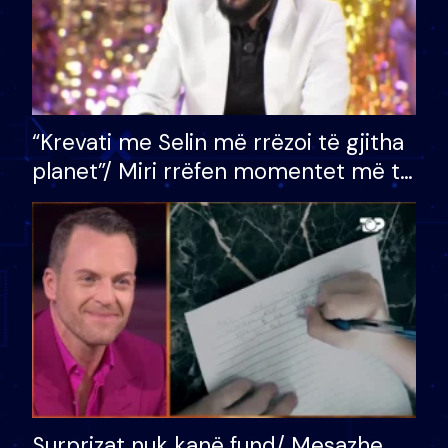
“Krevati me Selin më rrëzoi të gjitha
planet”/ Miri rrëfen momentet më të
bukura në shtëpinë e BB VIP: Do më
mungojë zilja e mëngjesit kur…
Surprizat nuk kanë fund/ Mesazhe