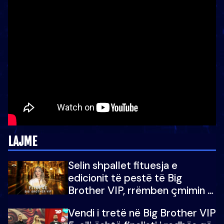
LAJME
Selin shpallet fituesja e
edicionit të pestë të Big
Brother VIP, rrëmben çmimin e
madh prej 100 mijë eurosh
Vendi i tretë në Big Brother VIP