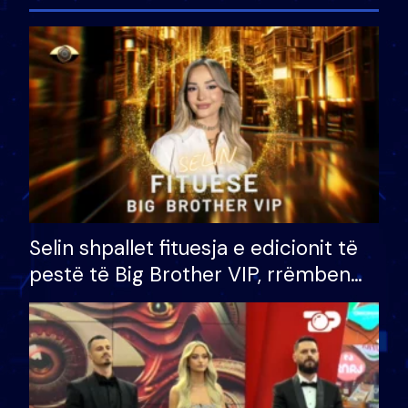
Selin shpallet fituesja e edicionit të
pestë të Big Brother VIP, rrëmben
çmimin e madh prej 100 mijë eurosh