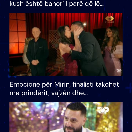
kush është banori i parë që lë
shtëpinë dhe humb mundësinë për
të fituar çmimin e madh
Emocione për Mirin, finalisti takohet
me prindërit, vajzën dhe
bashkëshorten: S’kemi ndonjë letër
divorci apo jo?