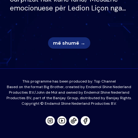
emocionuese për Ledion Liçon nga
nëna dhe fëmijët e tij, moderatori
nuk i mban dot lotët: Nuk meritoj…
më shumë →
This programme has been produced by:
Top Channel
Based on the format Big Brother, created by Endemol Shine Nederland
Producties B.V./John de Mol and owned by Endemol Shine Nederland
Producties BV., part of the Banijay Group, distributed by Banijay Rights.
Copyright © Endamol Shine Nederland Producties B.V.