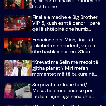
5, cili është finalisti i radhës që
lë shtëpinë
Finalja e madhe e Big Brother
VIP 5, kush është banori i parë
që lë shtëpinë dhe humb
mundësinë për të fituar
Emocione për Mirin, finalisti
çmimin e madh
takohet me prindërit, vajzën
dhe bashkëshorten: S’kemi
ndonjë letër divorci apo jo?
“Krevati me Selin më rrëzoi të
gjitha planet”/ Miri rrëfen
momentet më të bukura në
shtëpinë e BB VIP: Do më
Surprizat nuk kanë fund/
mungojë zilja e mëngjesit kur…
Mesazhe emocionuese për
Ledion Liçon nga nëna dhe
fëmijët e tij, moderatori nuk i